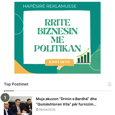
Top Postimet
Muja akuzon “Drinin e Bardhë” dhe
“Qumështoren Vita” për furnizim…
08/04/2026