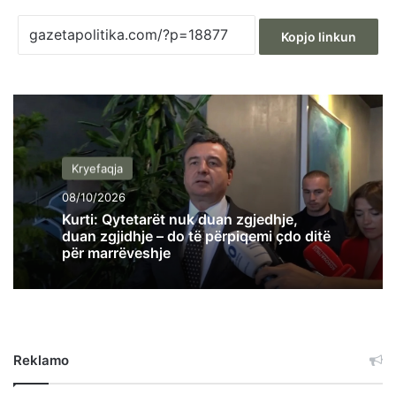
Kopjo linkun
Kryefaqja
08/10/2026
Kurti: Qytetarët nuk duan zgjedhje,
duan zgjidhje – do të përpiqemi çdo ditë
për marrëveshje
Reklamo