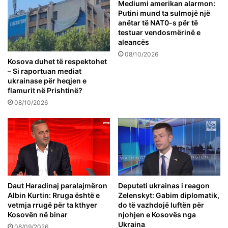
Mediumi amerikan alarmon:
Putini mund ta sulmojë një
anëtar të NAT0-s për të
testuar vendosmërinë e
aleancës
08/10/2026
Kosova duhet të respektohet
– Si raportuan mediat
ukrainase për heqjen e
flamurit në Prishtinë?
08/10/2026
Daut Haradinaj paralajmëron
Deputeti ukrainas i reagon
Albin Kurtin: Rruga është e
Zelenskyt: Gabim diplomatik,
vetmja rrugë për ta kthyer
do të vazhdojë luftën për
Kosovën në binar
njohjen e Kosovës nga
Ukraina
08/09/2026