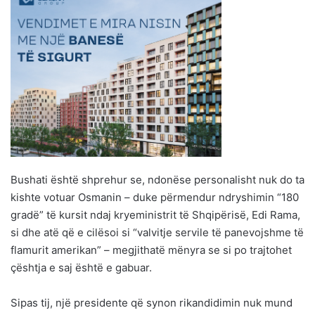
Bushati është shprehur se, ndonëse personalisht nuk do ta
kishte votuar Osmanin – duke përmendur ndryshimin “180
gradë” të kursit ndaj kryeministrit të Shqipërisë, Edi Rama,
si dhe atë që e cilësoi si “valvitje servile të panevojshme të
flamurit amerikan” – megjithatë mënyra se si po trajtohet
çështja e saj është e gabuar.
Sipas tij, një presidente që synon rikandidimin nuk mund