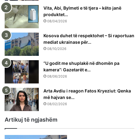
Vita, Abi, Bylmeti e të tjera – këto janë
produktet…
08/04/2026
Kosova duhet të respektohet – Si raportuan
mediat ukrainase për…
08/10/2026
“U godit me shuplakë në dhomën pa
kamera”: Gazetarët e…
08/06/2026
Arta Avdiu i reagon Fatos Kryeziut: Qenka
më hajvan se…
08/02/2026
Artikuj të ngjashëm