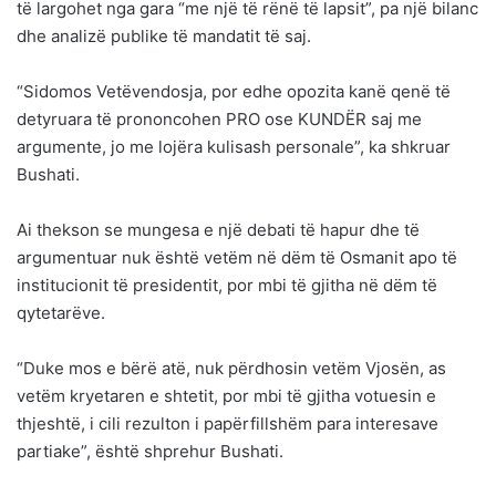
të largohet nga gara “me një të rënë të lapsit”, pa një bilanc
dhe analizë publike të mandatit të saj.
“Sidomos Vetëvendosja, por edhe opozita kanë qenë të
detyruara të prononcohen PRO ose KUNDËR saj me
argumente, jo me lojëra kulisash personale”, ka shkruar
Bushati.
Ai thekson se mungesa e një debati të hapur dhe të
argumentuar nuk është vetëm në dëm të Osmanit apo të
institucionit të presidentit, por mbi të gjitha në dëm të
qytetarëve.
“Duke mos e bërë atë, nuk përdhosin vetëm Vjosën, as
vetëm kryetaren e shtetit, por mbi të gjitha votuesin e
thjeshtë, i cili rezulton i papërfillshëm para interesave
partiake”, është shprehur Bushati.