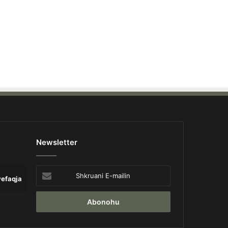
Newsletter
Shkruani
yefaqja
Lajme
Opinion
Pa 
E-
mailin