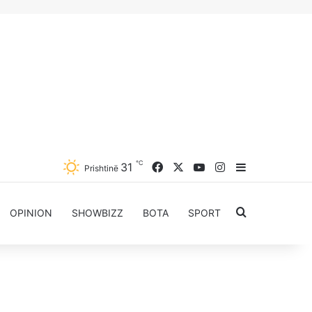
℃
31
Facebook
X
YouTube
Instagram
Sidebar
Prishtinë
Kërkoni për..
OPINION
SHOWBIZZ
BOTA
SPORT
Kusari-Lila: Kemi me kalu