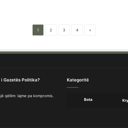
1
2
3
4
»
 i Gazetës Politika?
Kategoritë
jë qëllim: lajme pa kompromis.
Bota
Kr