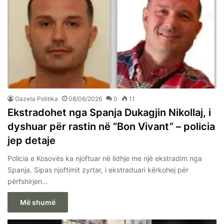
Gazeta Politika
08/06/2026
0
11
Ekstradohet nga Spanja Dukagjin Nikollaj, i
dyshuar për rastin në “Bon Vivant” – policia
jep detaje
Policia e Kosovës ka njoftuar në lidhje me një ekstradim nga
Spanja. Sipas njoftimit zyrtar, i ekstraduari kërkohej për
përfshirjen…
Më shumë