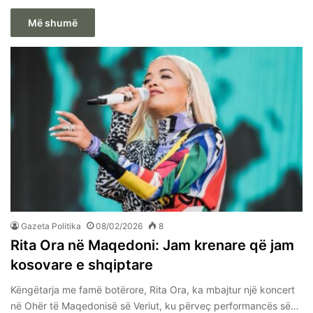
Më shumë
Gazeta Politika
08/02/2026
8
Rita Ora në Maqedoni: Jam krenare që jam
kosovare e shqiptare
Këngëtarja me famë botërore, Rita Ora, ka mbajtur një koncert
në Ohër të Maqedonisë së Veriut, ku përveç performancës së…