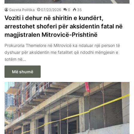
Gazeta Politika
07/23/2026
0
35
Voziti i dehur në shiritin e kundërt,
arrestohet shoferi për aksidentin fatal në
magjistralen Mitrovicë-Prishtinë
Prokuroria Themelore në Mitrovicë ka ndaluar një person të
dyshuar për aksidentin me fatalitet që ndodhi mëngjesin e
sotëm në…
Më shumë