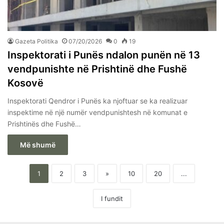
Gazeta Politika
07/20/2026
0
19
Inspektorati i Punës ndalon punën në 13
vendpunishte në Prishtinë dhe Fushë
Kosovë
Inspektorati Qendror i Punës ka njoftuar se ka realizuar
inspektime në një numër vendpunishtesh në komunat e
Prishtinës dhe Fushë…
Më shumë
1
2
3
»
10
20
...
I fundit