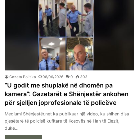
Gazeta Politika
08/06/2026
0
303
“U godit me shuplakë në dhomën pa
kamera”: Gazetarët e Shënjestër ankohen
për sjelljen joprofesionale të policëve
Mediumi Shënjestër.net ka publikuar një video, ku shihen disa
pjesëtarë të policisë kufitare të Kosovës në Han të Elezit,
duke…