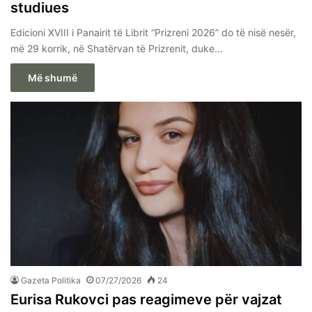
studiues
Edicioni XVIII i Panairit të Librit “Prizreni 2026” do të nisë nesër,
më 29 korrik, në Shatërvan të Prizrenit, duke…
Më shumë
Gazeta Politika
07/27/2026
24
Eurisa Rukovci pas reagimeve për vajzat