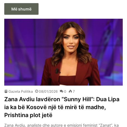
Më shumë
Gazeta Politika
08/01/2026
0
7
Zana Avdiu lavdëron “Sunny Hill”: Dua Lipa
ia ka bë Kosovë një të mirë të madhe,
Prishtina plot jetë
Zana Avdiu, analiste dhe autore e emisioni feminist “Zanat”, ka