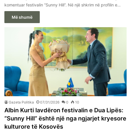
komentuar festivalin “Sunny Hill”. Në një shkrim në profilin e…
Më shumë
Gazeta Politika
07/31/2026
0
10
Albin Kurti lavdëron festivalin e Dua Lipës:
“Sunny Hill” është një nga ngjarjet kryesore
kulturore të Kosovës