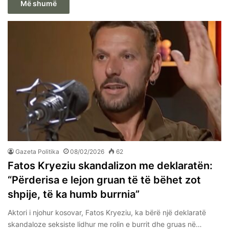
Më shumë
Gazeta Politika
08/02/2026
62
Fatos Kryeziu skandalizon me deklaratën:
“Përderisa e lejon gruan të të bëhet zot
shpije, të ka humb burrnia”
Aktori i njohur kosovar, Fatos Kryeziu, ka bërë një deklaratë
skandaloze seksiste lidhur me rolin e burrit dhe gruas në…