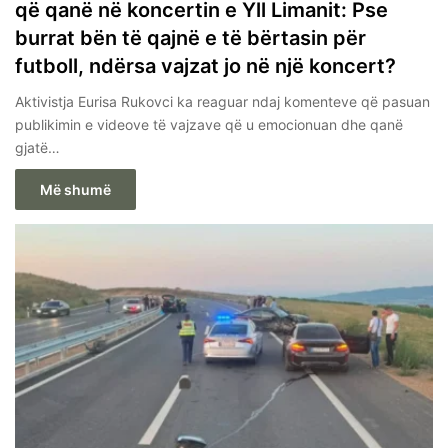
që qanë në koncertin e Yll Limanit: Pse
burrat bën të qajnë e të bërtasin për
futboll, ndërsa vajzat jo në një koncert?
Aktivistja Eurisa Rukovci ka reaguar ndaj komenteve që pasuan
publikimin e videove të vajzave që u emocionuan dhe qanë
gjatë…
Më shumë