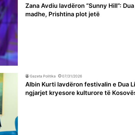
Zana Avdiu lavdëron “Sunny Hill”: Dua 
madhe, Prishtina plot jetë
Gazeta Politika
07/31/2026
Albin Kurti lavdëron festivalin e Dua L
ngjarjet kryesore kulturore të Kosovë