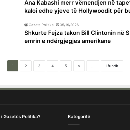
Ana Kabashi merr vëmendjen në tapeti
kaloi edhe yjeve të Hollywoodit për b
Gazeta Politika
05/19/2026
Shkurte Fejza takon Bill Clintonin në
emrin e ndërgjegjes amerikane
1
2
3
4
5
»
...
I fundit
 i Gazetës Politika?
Kategoritë