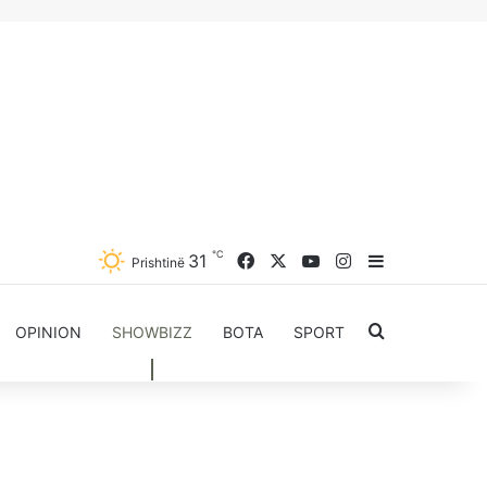
℃
31
Facebook
X
YouTube
Instagram
Sidebar
Prishtinë
Kërkoni për..
OPINION
SHOWBIZZ
BOTA
SPORT