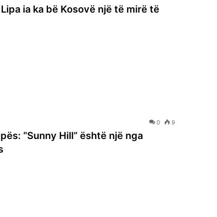
Lipa ia ka bë Kosovë një të mirë të
0
9
ipës: “Sunny Hill” është një nga
s