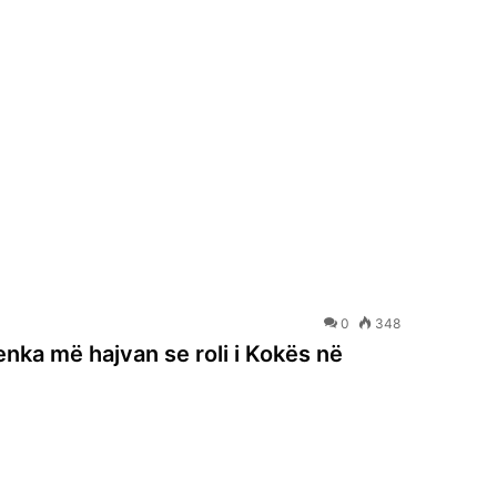
0
348
enka më hajvan se roli i Kokës në