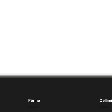
Për ne
Qëllimi