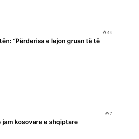
44
ën: “Përderisa e lejon gruan të të
7
 jam kosovare e shqiptare