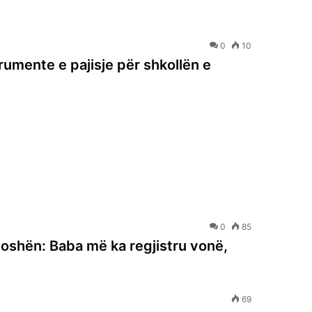
0
10
trumente e pajisje për shkollën e
0
85
moshën: Baba më ka regjistru vonë,
69