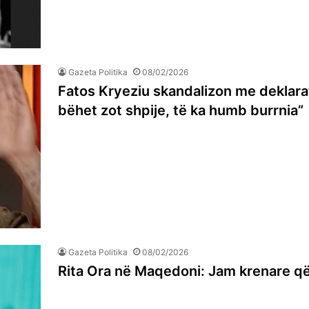
Gazeta Politika
08/02/2026
Fatos Kryeziu skandalizon me deklarat
bëhet zot shpije, të ka humb burrnia”
Gazeta Politika
08/02/2026
Rita Ora në Maqedoni: Jam krenare që