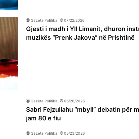
Gazeta Politika
07/22/2026
Gjesti i madh i Yll Limanit, dhuron ins
muzikës “Prenk Jakova” në Prishtinë
Gazeta Politika
06/20/2026
Sabri Fejzullahu “mbyll” debatin për 
jam 80 e fiu
Gazeta Politika
05/23/2026