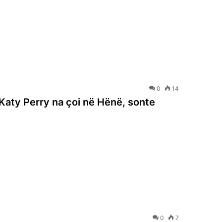
0
14
: Katy Perry na çoi në Hënë, sonte
0
7