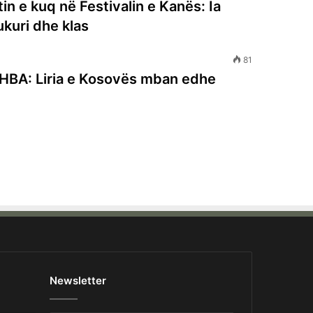
n e kuq në Festivalin e Kanës: Ia
ukuri dhe klas
81
 SHBA: Liria e Kosovës mban edhe
Newsletter