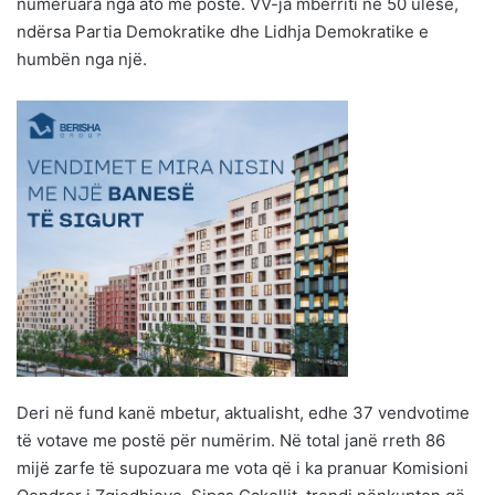
numëruara nga ato me postë. VV-ja mbërriti në 50 ulëse,
ndërsa Partia Demokratike dhe Lidhja Demokratike e
humbën nga një.
Deri në fund kanë mbetur, aktualisht, edhe 37 vendvotime
të votave me postë për numërim. Në total janë rreth 86
mijë zarfe të supozuara me vota që i ka pranuar Komisioni