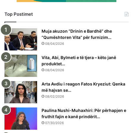
Top Postimet
Muja akuzon “Drinin e Bardhë” dhe
“Qumështoren Vita” për furnizim…
08/04/2026
Vita, Abi, Bylmeti e të tjera – këto janë
produktet…
08/04/2026
Arta Avdiu i reagon Fatos Kryeziut: Qenka
më hajvan se…
08/02/2026
Paulina Nushi-Muhaxhiri: Për përhapjen e
fruthit fajin e kanë prindërit…
07/30/2026