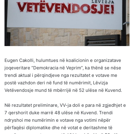
Eugen Cakolli, hulumtues në koalicionin e organizatave
joqeveritare “Demokracia në Veprim”, ka thënë se nëse
trendi aktual i përqindjeve nga rezultatet e votave me
postë vazhdon deri në fund të numërimit, Lëvizja
Vetëvendosje mund të mbërrijë në 52 ulëse në Kuvend.
Në rezultatet preliminare, VV-ja doli e para në zgjedhjet e
7 qershorit duke marrë 48 ulëse në Kuvend. Trendi
ndryshoi me numërimin e votave nga votimi nëpër
përfaqësi diplomatike dhe në votat e deritashme të