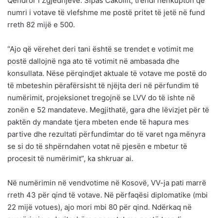
Qendror i Zgjedhjeve. Sipas Cakollit, trendi nënkupton që
numri i votave të vlefshme me postë pritet të jetë në fund
rreth 82 mijë e 500.
“Ajo që vërehet deri tani është se trendet e votimit me
postë dallojnë nga ato të votimit në ambasada dhe
konsullata. Nëse përqindjet aktuale të votave me postë do
të mbeteshin përafërsisht të njëjta deri në përfundim të
numërimit, projeksionet tregojnë se LVV do të ishte në
zonën e 52 mandateve. Megjithatë, gara dhe lëvizjet për të
paktën dy mandate tjera mbeten ende të hapura mes
partive dhe rezultati përfundimtar do të varet nga mënyra
se si do të shpërndahen votat në pjesën e mbetur të
procesit të numërimit”, ka shkruar ai.
Në numërimin në vendvotime në Kosovë, VV-ja pati marrë
rreth 43 për qind të votave. Në përfaqësi diplomatike (mbi
22 mijë votues), ajo mori mbi 80 për qind. Ndërkaq në