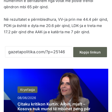
numërimin e deritashëm nga votat me postë trendi
qëndron mbi 65 për qind.
Në rezultatet e përmbledhura, VV-ja prin me 44.4 për qind,
PDK-ja është e dyta me 20.6 për qind, LDK-ja e treta me
17.2 për qind dhe AAK-ja e katërta me 7 për qind.
Kopjo linkun
Kryefaqja
08/06/2026
Çitaku kritikon Kurtin: Albin, mjaft –
Kosova nuk mund të mbahet peng për