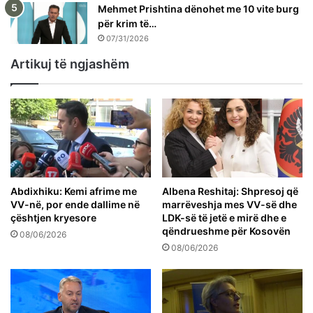
Mehmet Prishtina dënohet me 10 vite burg
për krim të…
07/31/2026
Artikuj të ngjashëm
Abdixhiku: Kemi afrime me
Albena Reshitaj: Shpresoj që
VV-në, por ende dallime në
marrëveshja mes VV-së dhe
çështjen kryesore
LDK-së të jetë e mirë dhe e
qëndrueshme për Kosovën
08/06/2026
08/06/2026