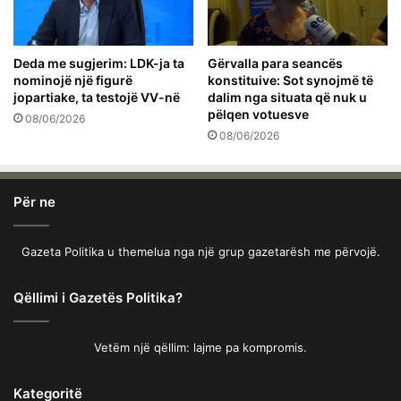
Deda me sugjerim: LDK-ja ta
Gërvalla para seancës
nominojë një figurë
konstituive: Sot synojmë të
jopartiake, ta testojë VV-në
dalim nga situata që nuk u
pëlqen votuesve
08/06/2026
08/06/2026
Për ne
Gazeta Politika u themelua nga një grup gazetarësh me përvojë.
Qëllimi i Gazetës Politika?
Vetëm një qëllim: lajme pa kompromis.
Kategoritë