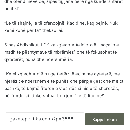
dhe ofendimeve që, sipas tij, janë bërë nga kundërshtarët
politikë.
“Le të shajnë, le të ofendojnë. Kaq dinë, kaq bëjnë. Nuk
kemi kohë për ta,” theksoi ai.
Sipas Abdixhikut, LDK ka zgjedhur ta injorojë “moçalin e
madh të pështymave të mbrëmjes” dhe të fokusohet te
qytetarët, puna dhe ndershmëria.
“Kemi zgjedhur një rrugë tjetër: të ecim me qytetarë, me
njerëzit e ndershëm e të punës dhe përpjekjes; dhe me ta
bashkë, të bëjmë fitoren e vjeshtës si nisje të shpresës,”
përfundoi ai, duke shtuar thirrjen: “Le të fitojmë!”
Kopjo linkun