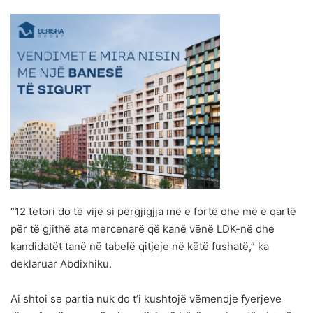
“12 tetori do të vijë si përgjigjja më e fortë dhe më e qartë
për të gjithë ata mercenarë që kanë vënë LDK-në dhe
kandidatët tanë në tabelë qitjeje në këtë fushatë,” ka
deklaruar Abdixhiku.
Ai shtoi se partia nuk do t’i kushtojë vëmendje fyerjeve