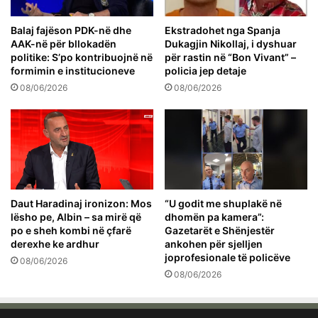
Balaj fajëson PDK-në dhe
Ekstradohet nga Spanja
AAK-në për bllokadën
Dukagjin Nikollaj, i dyshuar
politike: S’po kontribuojnë në
për rastin në “Bon Vivant” –
formimin e institucioneve
policia jep detaje
08/06/2026
08/06/2026
Daut Haradinaj ironizon: Mos
“U godit me shuplakë në
lësho pe, Albin – sa mirë që
dhomën pa kamera”:
po e sheh kombi në çfarë
Gazetarët e Shënjestër
derexhe ke ardhur
ankohen për sjelljen
joprofesionale të policëve
08/06/2026
08/06/2026