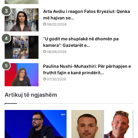
Arta Avdiu i reagon Fatos Kryeziut: Qenka
më hajvan se…
08/02/2026
“U godit me shuplakë në dhomën pa
kamera”: Gazetarët e…
08/06/2026
Paulina Nushi-Muhaxhiri: Për përhapjen e
fruthit fajin e kanë prindërit…
07/30/2026
Artikuj të ngjashëm