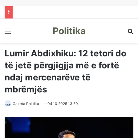
Politika
Menu
Kë
Lumir Abdixhiku: 12 tetori do
të jetë përgjigjja më e fortë
ndaj mercenarëve të
mbrëmjës
Gazeta Politika
04.10.2025 13:50