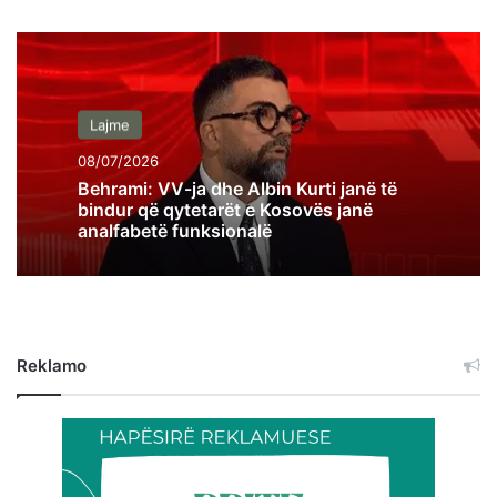
Lajme
08/07/2026
Behrami: VV-ja dhe Albin Kurti janë të
bindur që qytetarët e Kosovës janë
analfabetë funksionalë
Reklamo