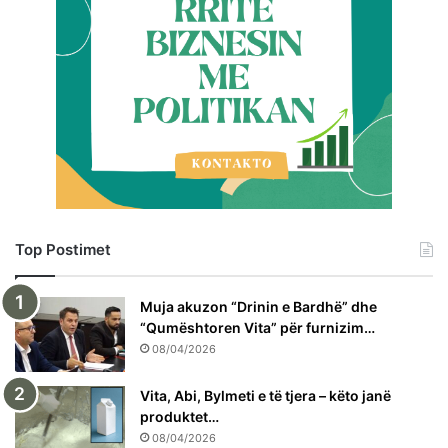
Top Postimet
Muja akuzon “Drinin e Bardhë” dhe
“Qumështoren Vita” për furnizim…
08/04/2026
Vita, Abi, Bylmeti e të tjera – këto janë
produktet…
08/04/2026