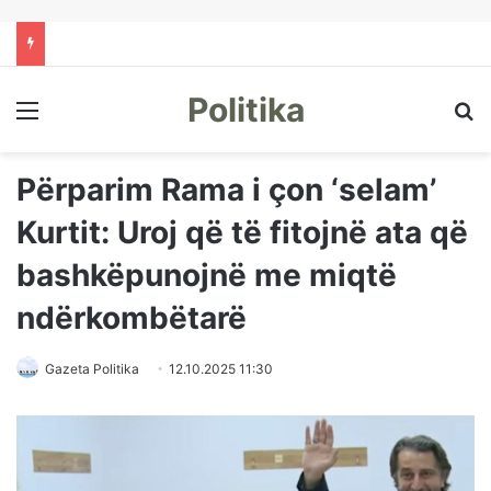
Politika
Menu
Kë
Përparim Rama i çon ‘selam’
Kurtit: Uroj që të fitojnë ata që
bashkëpunojnë me miqtë
ndërkombëtarë
Gazeta Politika
12.10.2025 11:30