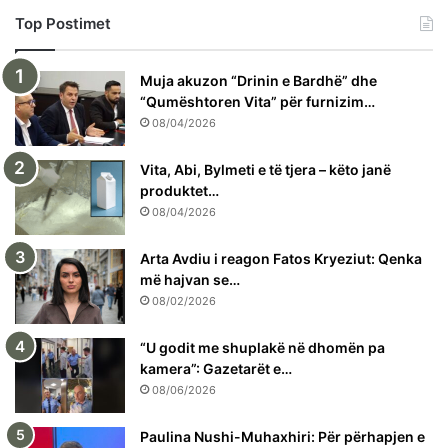
Top Postimet
Muja akuzon “Drinin e Bardhë” dhe
“Qumështoren Vita” për furnizim…
08/04/2026
Vita, Abi, Bylmeti e të tjera – këto janë
produktet…
08/04/2026
Arta Avdiu i reagon Fatos Kryeziut: Qenka
më hajvan se…
08/02/2026
“U godit me shuplakë në dhomën pa
kamera”: Gazetarët e…
08/06/2026
Paulina Nushi-Muhaxhiri: Për përhapjen e