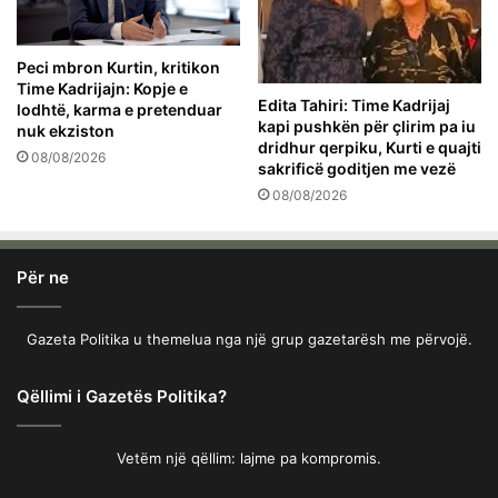
Peci mbron Kurtin, kritikon
Time Kadrijajn: Kopje e
Edita Tahiri: Time Kadrijaj
lodhtë, karma e pretenduar
kapi pushkën për çlirim pa iu
nuk ekziston
dridhur qerpiku, Kurti e quajti
08/08/2026
sakrificë goditjen me vezë
08/08/2026
Për ne
Gazeta Politika u themelua nga një grup gazetarësh me përvojë.
Qëllimi i Gazetës Politika?
Vetëm një qëllim: lajme pa kompromis.