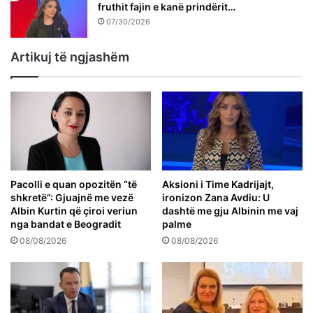
fruthit fajin e kanë prindërit…
07/30/2026
Artikuj të ngjashëm
Pacolli e quan opozitën “të
Aksioni i Time Kadrijajt,
shkretë”: Gjuajnë me vezë
ironizon Zana Avdiu: U
Albin Kurtin që çiroi veriun
dashtë me gju Albinin me vaj
nga bandat e Beogradit
palme
08/08/2026
08/08/2026