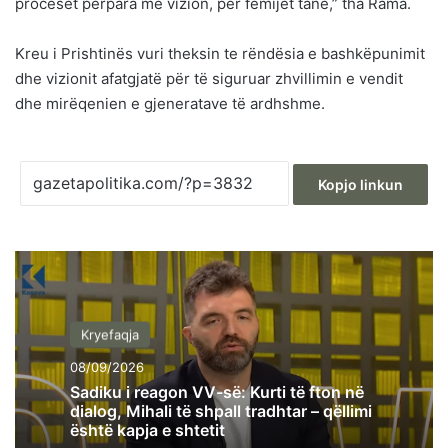
proceset përpara me vizion, për fëmijët tanë,” tha Rama.
Kreu i Prishtinës vuri theksin te rëndësia e bashkëpunimit
dhe vizionit afatgjatë për të siguruar zhvillimin e vendit
dhe mirëqenien e gjeneratave të ardhshme.
Kopjo linkun
Kryefaqja
08/09/2026
Sadiku i reagon VV-së: Kurti të fton në
dialog, Mihali të shpall tradhtar – qëllimi
është kapja e shtetit