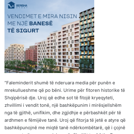
“Faleminderit shumë të nderuara media për punën e
mrekullueshme që po bëni. Urime për fitoren historike të
Shqipërisë dje. Uroj që edhe sot të fitojë kryeqyteti,
zhvillimi i vendit tonë, një bashkëpunim i mirësjellshëm
nga të gjithë, unifikim, dhe zgjidhje e përbashkët për të
ardhmen e fëmijëve tanë. Uroj që fitorja të jetë e atyre që
bashkëpunojnë me miqtë tanë ndërkombëtarë, që i çojnë