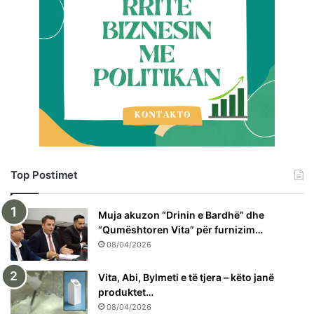
Top Postimet
Muja akuzon “Drinin e Bardhë” dhe
“Qumështoren Vita” për furnizim…
08/04/2026
Vita, Abi, Bylmeti e të tjera – këto janë
produktet…
08/04/2026