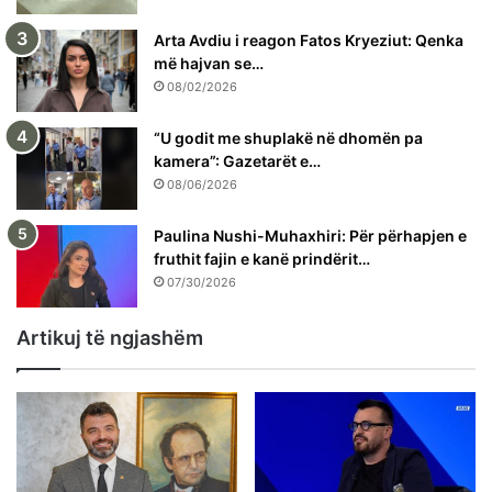
Arta Avdiu i reagon Fatos Kryeziut: Qenka
më hajvan se…
08/02/2026
“U godit me shuplakë në dhomën pa
kamera”: Gazetarët e…
08/06/2026
Paulina Nushi-Muhaxhiri: Për përhapjen e
fruthit fajin e kanë prindërit…
07/30/2026
Artikuj të ngjashëm