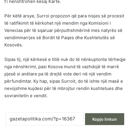
t’i nënshtrohen kësaj Karte.
Për këtë arsye, Surroi propozon që para nisjes së procesit
të ratifikimit të kërkohet një mendim nga Komisioni i
Venecias për të sqaruar përputhshmërinë mes natyrës së
vendimmarrjes së Bordit të Paqes dhe Kushtetutës së
Kosovës.
Sipas tij, një kërkesë e tillë nuk do të nënkuptonte tërheqje
nga nënshkrimi, pasi Kosova mund të vazhdojë të marrë
pjesë si anëtare pa të drejtë vote deri në një vendim
përfundimtar. Ky hap, sipas Surroit, do të ishte një masë e
nevojshme kujdesi për të mbrojtur rendin kushtetues dhe
sovranitetin e vendit.
Kopjo linkun