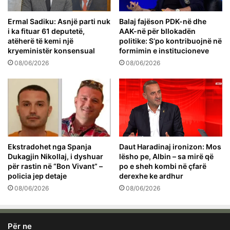
Ermal Sadiku: Asnjë parti nuk
Balaj fajëson PDK-në dhe
i ka fituar 61 deputetë,
AAK-në për bllokadën
atëherë të kemi një
politike: S’po kontribuojnë në
kryeministër konsensual
formimin e institucioneve
08/06/2026
08/06/2026
Ekstradohet nga Spanja
Daut Haradinaj ironizon: Mos
Dukagjin Nikollaj, i dyshuar
lësho pe, Albin – sa mirë që
për rastin në “Bon Vivant” –
po e sheh kombi në çfarë
policia jep detaje
derexhe ke ardhur
08/06/2026
08/06/2026
Për ne