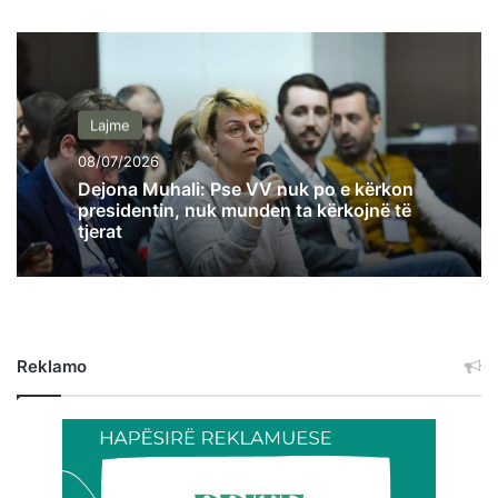
Lajme
08/07/2026
Dejona Muhali: Pse VV nuk po e kërkon
presidentin, nuk munden ta kërkojnë të
tjerat
Reklamo