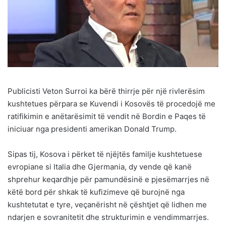
Publicisti Veton Surroi ka bërë thirrje për një rivlerësim
kushtetues përpara se Kuvendi i Kosovës të procedojë me
ratifikimin e anëtarësimit të vendit në Bordin e Paqes të
iniciuar nga presidenti amerikan Donald Trump.
Sipas tij, Kosova i përket të njëjtës familje kushtetuese
evropiane si Italia dhe Gjermania, dy vende që kanë
shprehur keqardhje për pamundësinë e pjesëmarrjes në
këtë bord për shkak të kufizimeve që burojnë nga
kushtetutat e tyre, veçanërisht në çështjet që lidhen me
ndarjen e sovranitetit dhe strukturimin e vendimmarrjes.