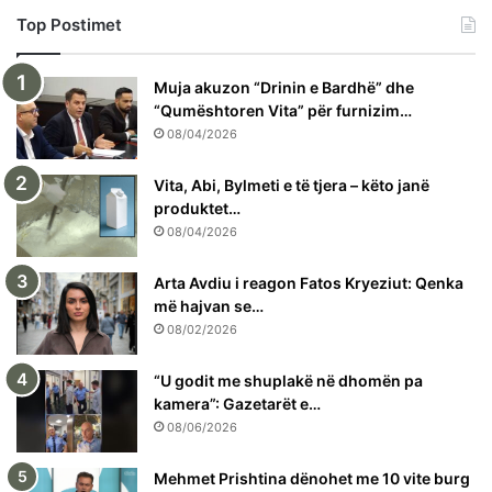
Top Postimet
Muja akuzon “Drinin e Bardhë” dhe
“Qumështoren Vita” për furnizim…
08/04/2026
Vita, Abi, Bylmeti e të tjera – këto janë
produktet…
08/04/2026
Arta Avdiu i reagon Fatos Kryeziut: Qenka
më hajvan se…
08/02/2026
“U godit me shuplakë në dhomën pa
kamera”: Gazetarët e…
08/06/2026
Mehmet Prishtina dënohet me 10 vite burg