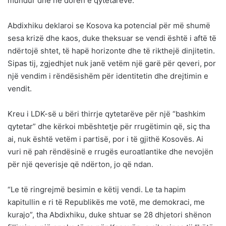
mundur dhe në dorën e qytetarëve.
Abdixhiku deklaroi se Kosova ka potencial për më shumë
sesa krizë dhe kaos, duke theksuar se vendi është i aftë të
ndërtojë shtet, të hapë horizonte dhe të rikthejë dinjitetin.
Sipas tij, zgjedhjet nuk janë vetëm një garë për qeveri, por
një vendim i rëndësishëm për identitetin dhe drejtimin e
vendit.
Kreu i LDK-së u bëri thirrje qytetarëve për një “bashkim
qytetar” dhe kërkoi mbështetje për rrugëtimin që, siç tha
ai, nuk është vetëm i partisë, por i të gjithë Kosovës. Ai
vuri në pah rëndësinë e rrugës euroatlantike dhe nevojën
për një qeverisje që ndërton, jo që ndan.
“Le të ringrejmë besimin e këtij vendi. Le ta hapim
kapitullin e ri të Republikës me votë, me demokraci, me
kurajo”, tha Abdixhiku, duke shtuar se 28 dhjetori shënon