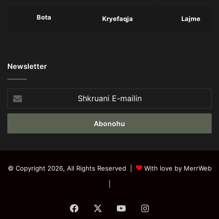
Bota
Kryefaqja
Lajme
Newsletter
Shkruani
E-
mailin
© Copyright 2026, All Rights Reserved |
With love by MerrWeb
|
Facebook
X
YouTube
Instagram