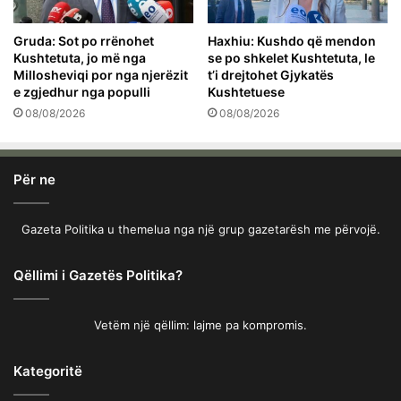
Gruda: Sot po rrënohet
Haxhiu: Kushdo që mendon
Kushtetuta, jo më nga
se po shkelet Kushtetuta, le
Millosheviqi por nga njerëzit
t’i drejtohet Gjykatës
e zgjedhur nga populli
Kushtetuese
08/08/2026
08/08/2026
Për ne
Gazeta Politika u themelua nga një grup gazetarësh me përvojë.
Qëllimi i Gazetës Politika?
Vetëm një qëllim: lajme pa kompromis.
Kategoritë