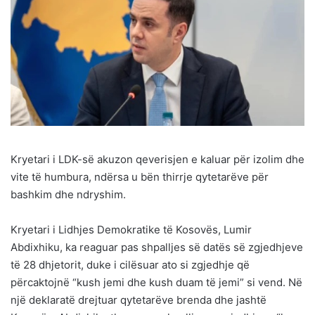
Kryetari i LDK-së akuzon qeverisjen e kaluar për izolim dhe
vite të humbura, ndërsa u bën thirrje qytetarëve për
bashkim dhe ndryshim.
Kryetari i Lidhjes Demokratike të Kosovës, Lumir
Abdixhiku, ka reaguar pas shpalljes së datës së zgjedhjeve
të 28 dhjetorit, duke i cilësuar ato si zgjedhje që
përcaktojnë “kush jemi dhe kush duam të jemi” si vend. Në
një deklaratë drejtuar qytetarëve brenda dhe jashtë