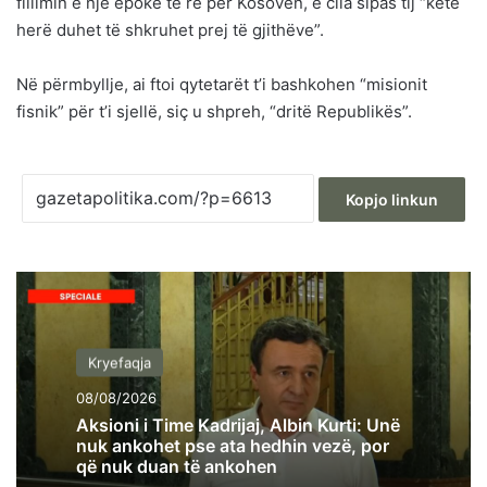
fillimin e një epoke të re për Kosovën, e cila sipas tij “këtë
herë duhet të shkruhet prej të gjithëve”.
Në përmbyllje, ai ftoi qytetarët t’i bashkohen “misionit
fisnik” për t’i sjellë, siç u shpreh, “dritë Republikës”.
Kopjo linkun
Kryefaqja
08/08/2026
Aksioni i Time Kadrijaj, Albin Kurti: Unë
nuk ankohet pse ata hedhin vezë, por
që nuk duan të ankohen