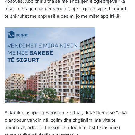
Kosovës, Abdixhiku tha se me shpalljen e zgjedhjeve “ka
nisur një faqe e re për vendin”, një faqe që sipas tij duhet
të shkruhet me shpresë e besim, jo me mllef apo frikë.
Ai kritikoi ashpër qeverisjen e kaluar, duke thënë se “e ka
plandosur vendin në izolim dhe zhgënjim, me vite të
humbura”, ndërsa theksoi se ndryshimi është tashmë i