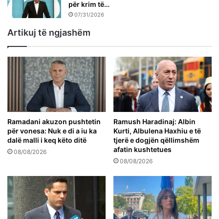
për krim të…
07/31/2026
Artikuj të ngjashëm
Ramadani akuzon pushtetin
Ramush Haradinaj: Albin
për vonesa: Nuk e di a iu ka
Kurti, Albulena Haxhiu e të
dalë malli i keq këto ditë
tjerë e dogjën qëllimshëm
afatin kushtetues
08/08/2026
08/08/2026