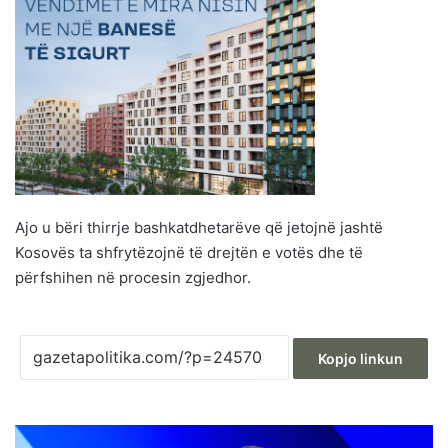
Ajo u bëri thirrje bashkatdhetarëve që jetojnë jashtë
Kosovës ta shfrytëzojnë të drejtën e votës dhe të
përfshihen në procesin zgjedhor.
Kopjo linkun