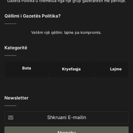
Gazeta Politika u themelua nga një grup gazetarësh me përvojë.
Qëllimi i Gazetës Politika?
Vetëm një qëllim: lajme pa kompromis.
Kategoritë
Bota
Kryefaqja
Lajme
Newsletter
Shkruani
E-
mailin