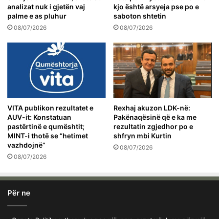
analizat nuk i gjetën vaj
kjo është arsyeja pse po e
palme e as pluhur
saboton shtetin
08/07/2026
08/07/2026
VITA publikon rezultatet e
Rexhaj akuzon LDK-në:
AUV-it: Konstatuan
Pakënaqësinë që e ka me
pastërtinë e qumështit;
rezultatin zgjedhor po e
MINT-i thotë se “hetimet
shfryn mbi Kurtin
vazhdojnë”
08/07/2026
08/07/2026
Për ne