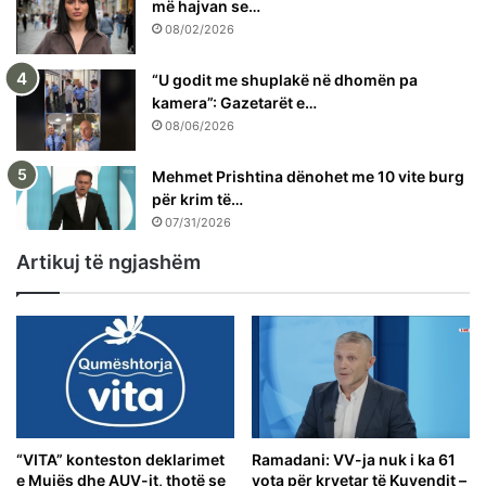
më hajvan se…
08/02/2026
“U godit me shuplakë në dhomën pa
kamera”: Gazetarët e…
08/06/2026
Mehmet Prishtina dënohet me 10 vite burg
për krim të…
07/31/2026
Artikuj të ngjashëm
“VITA” konteston deklarimet
Ramadani: VV-ja nuk i ka 61
e Mujës dhe AUV-it, thotë se
vota për kryetar të Kuvendit –