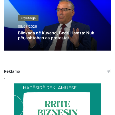
Kryefaqja
08/08/2026
Bllokada në Kuvend, Bedri Hamza: Nuk
përjashtohen as protestat
Reklamo