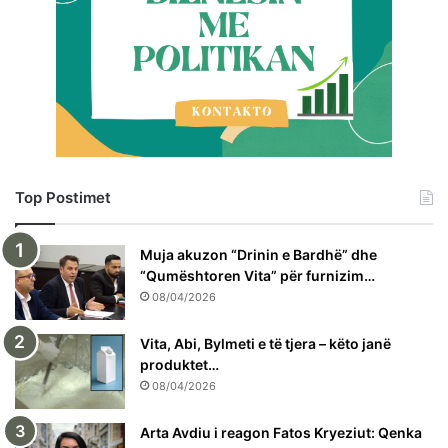
Top Postimet
Muja akuzon “Drinin e Bardhë” dhe
“Qumështoren Vita” për furnizim…
08/04/2026
Vita, Abi, Bylmeti e të tjera – këto janë
produktet…
08/04/2026
Arta Avdiu i reagon Fatos Kryeziut: Qenka