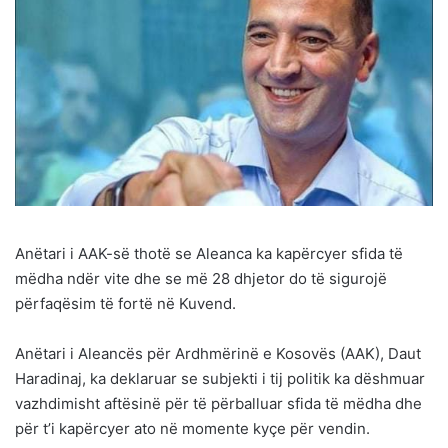
Anëtari i AAK-së thotë se Aleanca ka kapërcyer sfida të
mëdha ndër vite dhe se më 28 dhjetor do të sigurojë
përfaqësim të fortë në Kuvend.
Anëtari i Aleancës për Ardhmërinë e Kosovës (AAK), Daut
Haradinaj, ka deklaruar se subjekti i tij politik ka dëshmuar
vazhdimisht aftësinë për të përballuar sfida të mëdha dhe
për t’i kapërcyer ato në momente kyçe për vendin.