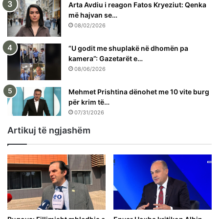
Arta Avdiu i reagon Fatos Kryeziut: Qenka
më hajvan se…
08/02/2026
“U godit me shuplakë në dhomën pa
kamera”: Gazetarët e…
08/06/2026
Mehmet Prishtina dënohet me 10 vite burg
për krim të…
07/31/2026
Artikuj të ngjashëm