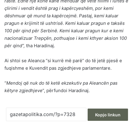
raste. Edhe një kohë kanë menduar që vetë fillimi i luftës e
çlirimi i vendit është prag i kapërcyeshëm, por kemi
dëshmuar që mund ta kapërcejmë. Pastaj, kemi kaluar
pragun e krijimit të ushtrisë. Kemi kaluar pragun e taksës
100 për qind për Serbinë. Kemi kaluar pragun kur e kemi
nacionalizuar Trepçën, pothuajse i kemi kthyer aksion 100
për qind”,
tha Haradinaj.
Ai shtoi se Aleanca “si kurrë më parë” do të jetë pjesë e
fuqishme e Kuvendit pas zgjedhjeve parlamentare.
“
Mendoj që nuk do të ketë ekzekutiv pa Aleancën pas
këtyre zgjedhjeve
”, përfundoi Haradinaj.
Kopjo linkun