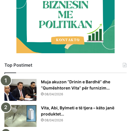
Top Postimet
Muja akuzon “Drinin e Bardhë” dhe
“Qumështoren Vita” për furnizim…
08/04/2026
Vita, Abi, Bylmeti e të tjera – këto janë
produktet…
08/04/2026