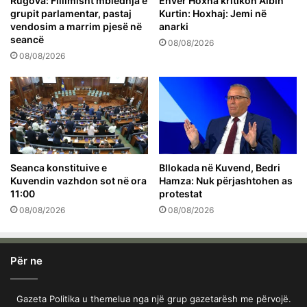
Rugova: Fillimisht mbledhja e
Enver Hoxha kritikon Albin
grupit parlamentar, pastaj
Kurtin: Hoxhaj: Jemi në
vendosim a marrim pjesë në
anarki
seancë
08/08/2026
08/08/2026
Seanca konstituive e
Bllokada në Kuvend, Bedri
Kuvendin vazhdon sot në ora
Hamza: Nuk përjashtohen as
11:00
protestat
08/08/2026
08/08/2026
Për ne
Gazeta Politika u themelua nga një grup gazetarësh me përvojë.