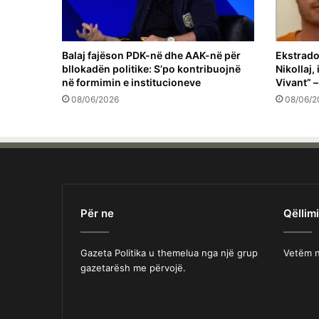
Balaj fajëson PDK-në dhe AAK-në për
Ekstrado
bllokadën politike: S’po kontribuojnë
Nikollaj,
në formimin e institucioneve
Vivant” –
08/06/2026
08/06/2
Për ne
Qëllimi
Gazeta Politika u themelua nga një grup
Vetëm n
gazetarësh me përvojë.