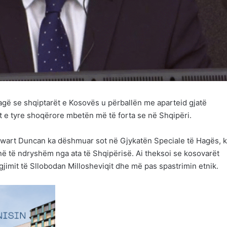
Hagë se shqiptarët e Kosovës u përballën me aparteid gjatë
et e tyre shoqërore mbetën më të forta se në Shqipëri.
ewart Duncan ka dëshmuar sot në Gjykatën Speciale të Hagës, k
në të ndryshëm nga ata të Shqipërisë. Ai theksoi se kosovarët
gjimit të Sllobodan Millosheviqit dhe më pas spastrimin etnik.