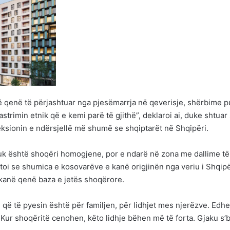
 qenë të përjashtuar nga pjesëmarrja në qeverisje, shërbime p
astrimin etnik që e kemi parë të gjithë”, deklaroi ai, duke shtuar
feksionin e ndërsjellë më shumë se shqiptarët në Shqipëri.
uk është shoqëri homogjene, por e ndarë në zona me dallime të
ujtoi se shumica e kosovarëve e kanë origjinën nga veriu i Shqipë
kanë qenë baza e jetës shoqërore.
 që të pyesin është për familjen, për lidhjet mes njerëzve. Edhe
 Kur shoqëritë cenohen, këto lidhje bëhen më të forta. Gjaku s’