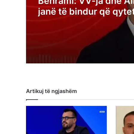
Behrami: VV-ja dhe Al
janë të bindur që qyte
Kosovës janë analfabe
funksionalë
Artikuj të ngjashëm