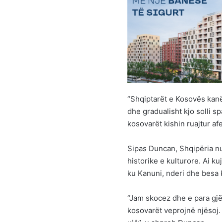
“Shqiptarët e Kosovës kanë
dhe gradualisht kjo solli sp
kosovarët kishin ruajtur a
Sipas Duncan, Shqipëria n
historike e kulturore. Ai k
ku Kanuni, nderi dhe besa 
“Jam skocez dhe e para gjë
kosovarët veprojnë njësoj.