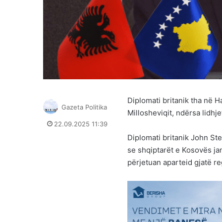
Diplomati britanik tha në 
Gazeta Politika
Millosheviqit, ndërsa lidhj
22.09.2025 11:39
Diplomati britanik John St
se shqiptarët e Kosovës ja
përjetuan aparteid gjatë re