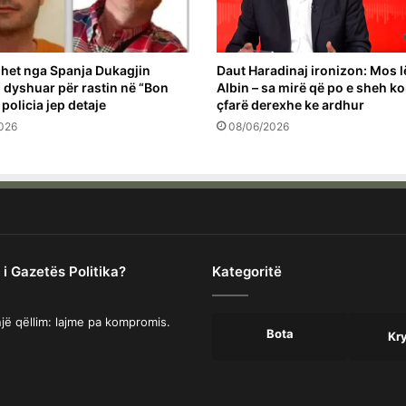
het nga Spanja Dukagjin
Daut Haradinaj ironizon: Mos l
 i dyshuar për rastin në “Bon
Albin – sa mirë që po e sheh k
 policia jep detaje
çfarë derexhe ke ardhur
026
08/06/2026
 i Gazetës Politika?
Kategoritë
jë qëllim: lajme pa kompromis.
Bota
Kr