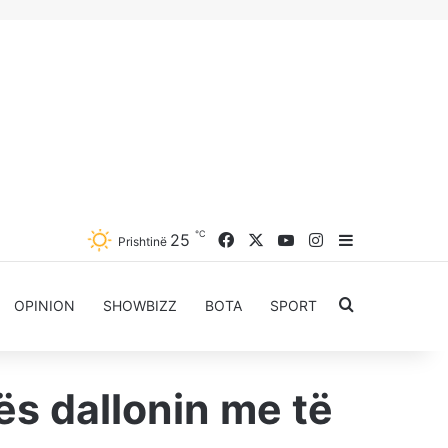
℃
Facebook
X
YouTube
Instagram
25
Sidebar
Prishtinë
Kërkoni për..
OPINION
SHOWBIZZ
BOTA
SPORT
vës dallonin me të