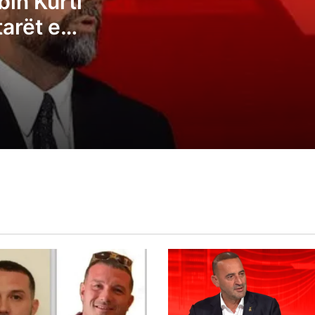
bin Kurti
presidentin opozitës, kështu tregohet
tarët e
madhështia e ruhet demokracia
të
Ganimeta Musliu: Albin Kurti po e çon
Kosovën në zgjedhje të reja
Ermal Sadiku: Asnjë parti nuk i ka fituar 6
deputetë, atëherë të kemi një kryeminist
konsensual