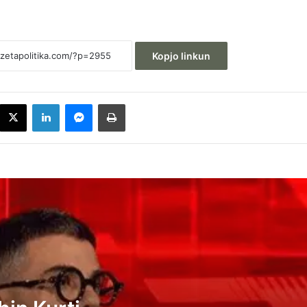
Kopjo linkun
acebook
X
LinkedIn
Messenger
Printoje
Behrami: VV-ja dhe Albin Kurti janë të
bindur që qytetarët e Kosovës janë
analfabetë funksionalë
Kryeziu e VV-së: Posti i presidentit nuk
duhet t’i takojë LDK-së
Pozhari: Albin Kurti duhet t’ia japë