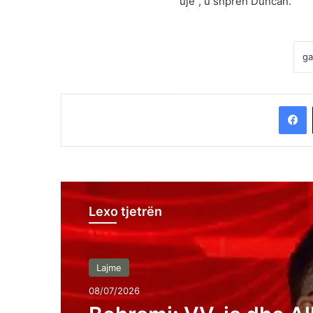
ujë”, u shpreh Duncan.
F
Lexo tjetrën
Lajme
08/07/2026