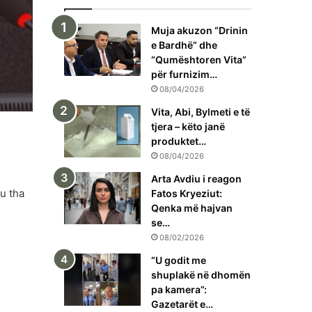
Muja akuzon “Drinin
e Bardhë” dhe
“Qumështoren Vita”
për furnizim…
08/04/2026
Vita, Abi, Bylmeti e të
tjera – këto janë
produktet…
08/04/2026
Arta Avdiu i reagon
u tha
Fatos Kryeziut:
Qenka më hajvan
se…
08/02/2026
“U godit me
shuplakë në dhomën
pa kamera”:
Gazetarët e…