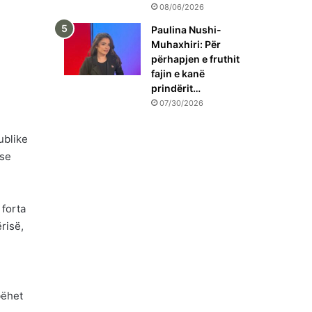
08/06/2026
Paulina Nushi-
Muhaxhiri: Për
përhapjen e fruthit
fajin e kanë
prindërit…
07/30/2026
ublike
 se
 forta
risë,
bëhet