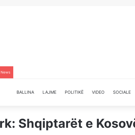
g News
BALLINA
LAJME
POLITIKË
VIDEO
SOCIALE
lark: Shqiptarët e Koso