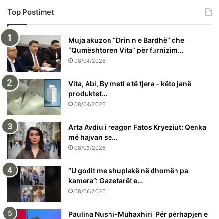
Top Postimet
Muja akuzon “Drinin e Bardhë” dhe
“Qumështoren Vita” për furnizim…
08/04/2026
Vita, Abi, Bylmeti e të tjera – këto janë
produktet…
08/04/2026
Arta Avdiu i reagon Fatos Kryeziut: Qenka
më hajvan se…
08/02/2026
“U godit me shuplakë në dhomën pa
kamera”: Gazetarët e…
08/06/2026
Paulina Nushi-Muhaxhiri: Për përhapjen e