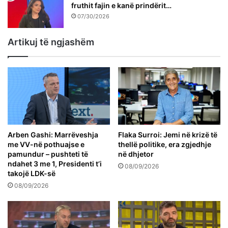
fruthit fajin e kanë prindërit…
07/30/2026
Artikuj të ngjashëm
Arben Gashi: Marrëveshja
Flaka Surroi: Jemi në krizë të
me VV-në pothuajse e
thellë politike, era zgjedhje
pamundur – pushteti të
në dhjetor
ndahet 3 me 1, Presidenti t’i
08/09/2026
takojë LDK-së
08/09/2026