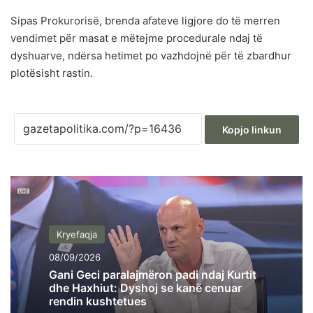
Sipas Prokurorisë, brenda afateve ligjore do të merren
vendimet për masat e mëtejme procedurale ndaj të
dyshuarve, ndërsa hetimet po vazhdojnë për të zbardhur
plotësisht rastin.
Kopjo linkun
Kryefaqja
08/09/2026
Gani Geci paralajmëron padi ndaj Kurtit
dhe Haxhiut: Dyshoj se kanë cenuar
rendin kushtetues