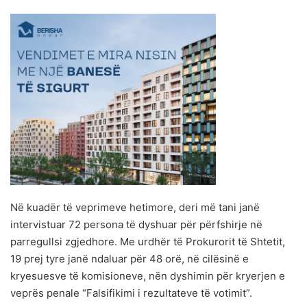
Në kuadër të veprimeve hetimore, deri më tani janë
intervistuar 72 persona të dyshuar për përfshirje në
parregullsi zgjedhore. Me urdhër të Prokurorit të Shtetit,
19 prej tyre janë ndaluar për 48 orë, në cilësinë e
kryesuesve të komisioneve, nën dyshimin për kryerjen e
veprës penale “Falsifikimi i rezultateve të votimit”.