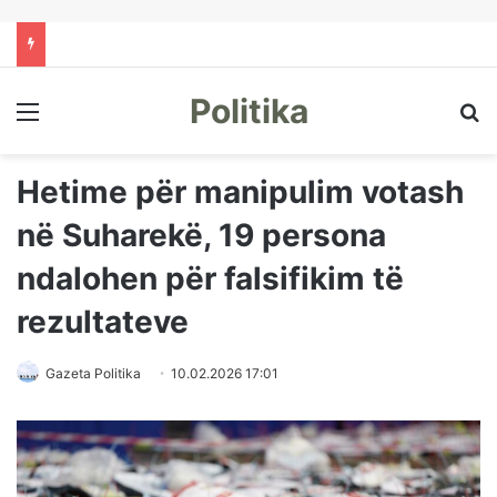
Politika
Menu
Kë
Hetime për manipulim votash
në Suharekë, 19 persona
ndalohen për falsifikim të
rezultateve
Gazeta Politika
10.02.2026 17:01