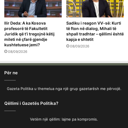
Ilir Deda: A ka Kosova
Sadiku i reagon VV-së: Kurti
profesorë të Fakultetit
të fton në dialog, Mihali të
Juridik që t’i tregojnë këtij
shpall tradhtar – qëllimi është
mileti në çfarë gjendje
kapja e shtetit
kushtetuese jemi?
08/09/2026
08/09/2026
Për ne
Gazeta Politika u themelua nga një grup gazetarësh me përvojë.
Qëllimi i Gazetës Politika?
Vetëm një qëllim: lajme pa kompromis.