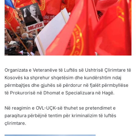
Organizata e Veteranëve të Luftës së Ushtrisë Çlirimtare të
Kosovës ka shprehur shqetësim dhe kundërshtim ndaj
përmbajtjes dhe gjuhës së përdorur në fjalët përmbyllëse
të Prokurorisë në Dhomat e Specializuara në Hagë.
Në reagimin e OVL-UÇK-së thuhet se pretendimet e
paraqitura përbëjnë tentim për kriminalizim të luftës
çlirimtare.