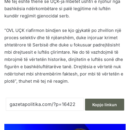
Më tej është thënë se UÇK-ja mbetet ushtri e njohur nga
bashkësia ndërkombëtare si palë legjitime në luftën
kundër regjimit gjenocidal serb.
“OVL UÇK riafirmon bindjen se kjo gjykatë po zhvillon një
proces selektiv dhe të njëanshëm, duke injoruar krimet
shtetërore të Serbisë dhe duke u fokusuar padrejtësisht
mbi drejtuesit e luftës çlirimtare. Ne do të vazhdojmë të
mbrojmë të vërtetën historike, dinjitetin e luftës sonë dhe
figurën e bashkëluftëtarëve tanë. Drejtësia e vërtetë nuk
ndërtohet mbi shtrembërim faktesh, por mbi të vërtetën e
plotë”, thuhet më tej në reagim.
Kopjo linkun