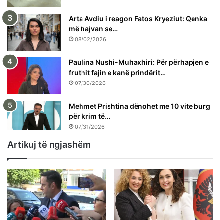
Arta Avdiu i reagon Fatos Kryeziut: Qenka
më hajvan se…
08/02/2026
Paulina Nushi-Muhaxhiri: Për përhapjen e
fruthit fajin e kanë prindërit…
07/30/2026
Mehmet Prishtina dënohet me 10 vite burg
për krim të…
07/31/2026
Artikuj të ngjashëm