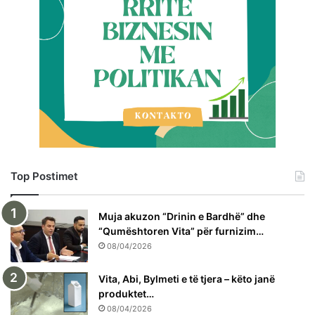
Top Postimet
Muja akuzon “Drinin e Bardhë” dhe
“Qumështoren Vita” për furnizim…
08/04/2026
Vita, Abi, Bylmeti e të tjera – këto janë
produktet…
08/04/2026