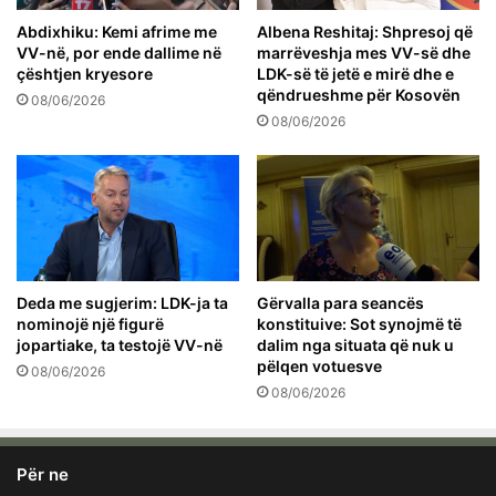
Abdixhiku: Kemi afrime me
Albena Reshitaj: Shpresoj që
VV-në, por ende dallime në
marrëveshja mes VV-së dhe
çështjen kryesore
LDK-së të jetë e mirë dhe e
qëndrueshme për Kosovën
08/06/2026
08/06/2026
Deda me sugjerim: LDK-ja ta
Gërvalla para seancës
nominojë një figurë
konstituive: Sot synojmë të
jopartiake, ta testojë VV-në
dalim nga situata që nuk u
pëlqen votuesve
08/06/2026
08/06/2026
Për ne