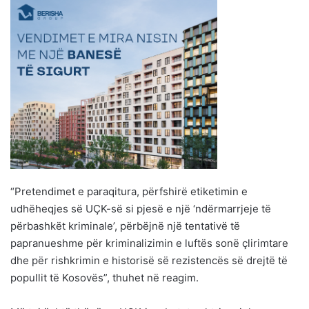
“Pretendimet e paraqitura, përfshirë etiketimin e
udhëheqjes së UÇK-së si pjesë e një ‘ndërmarrjeje të
përbashkët kriminale’, përbëjnë një tentativë të
papranueshme për kriminalizimin e luftës sonë çlirimtare
dhe për rishkrimin e historisë së rezistencës së drejtë të
popullit të Kosovës”, thuhet në reagim.