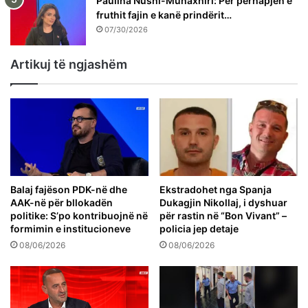
Paulina Nushi-Muhaxhiri: Për përhapjen e
fruthit fajin e kanë prindërit…
07/30/2026
Artikuj të ngjashëm
Balaj fajëson PDK-në dhe
Ekstradohet nga Spanja
AAK-në për bllokadën
Dukagjin Nikollaj, i dyshuar
politike: S’po kontribuojnë në
për rastin në “Bon Vivant” –
formimin e institucioneve
policia jep detaje
08/06/2026
08/06/2026