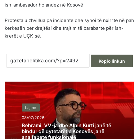
ish-ambasador holandez në Kosovë
Protesta u zhvillua pa incidente dhe synoi të nxirrte në pah
kërkesën për drejtësi dhe trajtim të barabartë për ish-
krerët e UÇK-së.
Kopjo linkun
Lajme
08/07/2026
Behrami: VV-ja dhe Albin Kurti janë të
bindur që qytetarët e Kosovës janë
analfabetë funksionalë