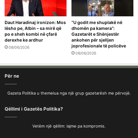
Daut Haradinaj ironizon: Mos
“U godit me shuplakë në
lësho pe, Albin – sa mirë që
dhomën pa kamera”:
po e sheh kombi në çfarë
Gazetarët e Shënjestër
derexhe ke ardhur
ankohen për sjelljen
joprofesionale të policëve
08/06/2026
08/06/2026
Për ne
Gazeta Politika u themelua nga një grup gazetarësh me përvojë.
Qëllimi i Gazetës Politika?
Vetëm një qëllim: lajme pa kompromis.