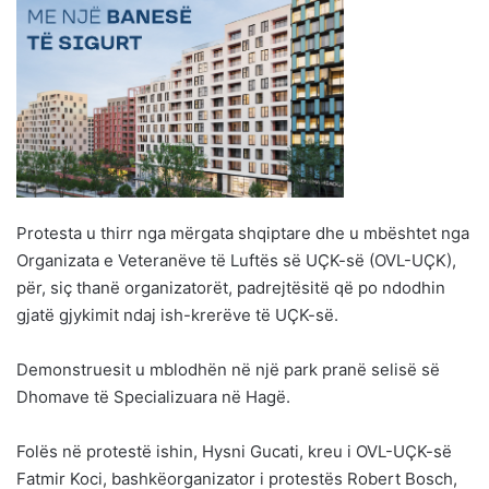
Protesta u thirr nga mërgata shqiptare dhe u mbështet nga
Organizata e Veteranëve të Luftës së UÇK-së (OVL-UÇK),
për, siç thanë organizatorët, padrejtësitë që po ndodhin
gjatë gjykimit ndaj ish-krerëve të UÇK-së.
Demonstruesit u mblodhën në një park pranë selisë së
Dhomave të Specializuara në Hagë.
Folës në protestë ishin, Hysni Gucati, kreu i OVL-UÇK-së
Fatmir Koci, bashkëorganizator i protestës Robert Bosch,