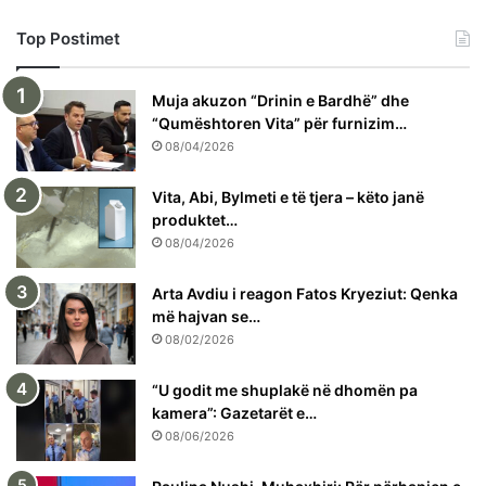
Top Postimet
Muja akuzon “Drinin e Bardhë” dhe
“Qumështoren Vita” për furnizim…
08/04/2026
Vita, Abi, Bylmeti e të tjera – këto janë
produktet…
08/04/2026
Arta Avdiu i reagon Fatos Kryeziut: Qenka
më hajvan se…
08/02/2026
“U godit me shuplakë në dhomën pa
kamera”: Gazetarët e…
08/06/2026