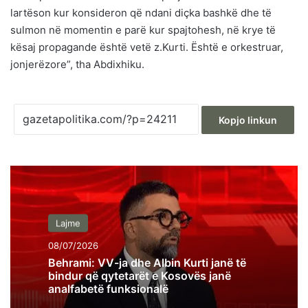
lartëson kur konsideron që ndani diçka bashkë dhe të
sulmon në momentin e parë kur spajtohesh, në krye të
kësaj propagande është vetë z.Kurti. Është e orkestruar,
jonjerëzore”, tha Abdixhiku.
Kopjo linkun
Lajme
08/07/2026
Behrami: VV-ja dhe Albin Kurti janë të
bindur që qytetarët e Kosovës janë
analfabetë funksionalë