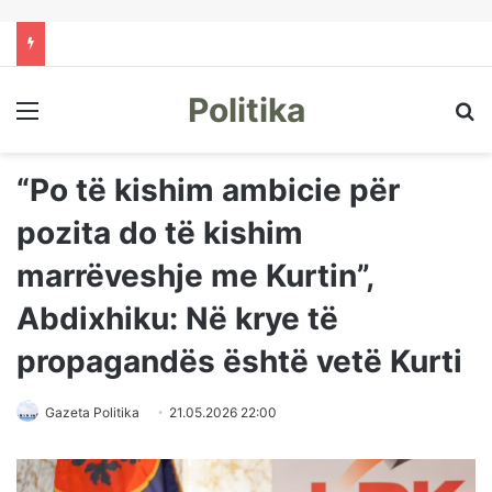
Politika
Menu
Kë
“Po të kishim ambicie për
pozita do të kishim
marrëveshje me Kurtin”,
Abdixhiku: Në krye të
propagandës është vetë Kurti
Gazeta Politika
21.05.2026 22:00