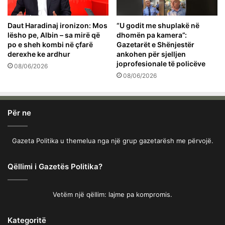
Daut Haradinaj ironizon: Mos
“U godit me shuplakë në
lësho pe, Albin – sa mirë që
dhomën pa kamera”:
po e sheh kombi në çfarë
Gazetarët e Shënjestër
derexhe ke ardhur
ankohen për sjelljen
joprofesionale të policëve
08/06/2026
08/06/2026
Për ne
Gazeta Politika u themelua nga një grup gazetarësh me përvojë.
Qëllimi i Gazetës Politika?
Vetëm një qëllim: lajme pa kompromis.
Kategoritë