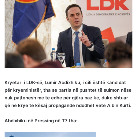
Kryetari i LDK-së, Lumir Abdixhiku, i cili është kandidat
për kryeministër, tha se partia në pushtet të sulmon nëse
nuk pajtohesh me të edhe për gjëra bazike, duke shtuar
që në krye të kësaj propagande ndodhet vetë Albin Kurti.
Abdixhiku në Pressing në T7 tha: