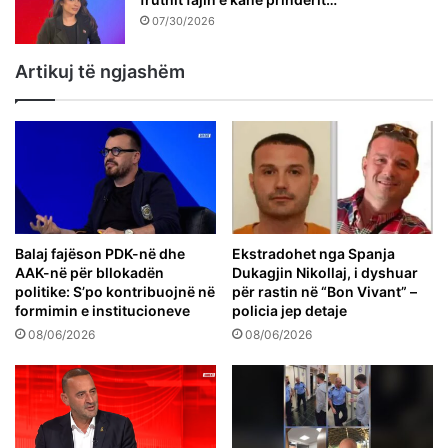
07/30/2026
Artikuj të ngjashëm
Balaj fajëson PDK-në dhe
Ekstradohet nga Spanja
AAK-në për bllokadën
Dukagjin Nikollaj, i dyshuar
politike: S’po kontribuojnë në
për rastin në “Bon Vivant” –
formimin e institucioneve
policia jep detaje
08/06/2026
08/06/2026