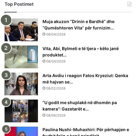
Top Postimet
Muja akuzon “Drinin e Bardhë” dhe
“Qumështoren Vita” për furnizim…
08/04/2026
Vita, Abi, Bylmeti e të tjera – këto janë
produktet…
08/04/2026
Arta Avdiu i reagon Fatos Kryeziut: Qenka
më hajvan se…
08/02/2026
“U godit me shuplakë në dhomën pa
kamera”: Gazetarët e…
08/06/2026
Paulina Nushi-Muhaxhiri: Për përhapjen e
fruthit fajin e kanë prindërit…