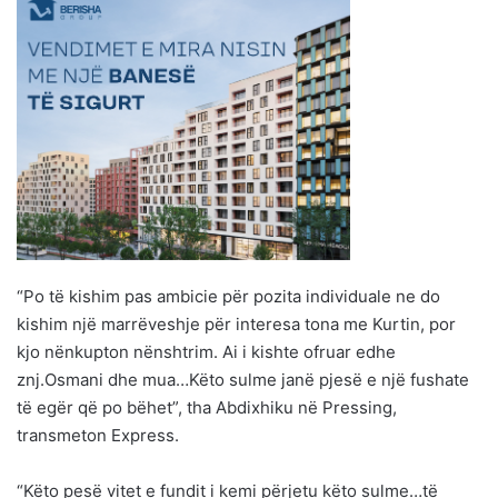
“Po të kishim pas ambicie për pozita individuale ne do
kishim një marrëveshje për interesa tona me Kurtin, por
kjo nënkupton nënshtrim. Ai i kishte ofruar edhe
znj.Osmani dhe mua…Këto sulme janë pjesë e një fushate
të egër që po bëhet”, tha Abdixhiku në Pressing,
transmeton Express.
“Këto pesë vitet e fundit i kemi përjetu këto sulme…të