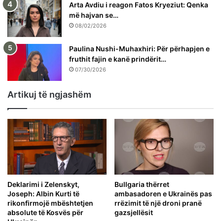
Arta Avdiu i reagon Fatos Kryeziut: Qenka
më hajvan se…
08/02/2026
Paulina Nushi-Muhaxhiri: Për përhapjen e
fruthit fajin e kanë prindërit…
07/30/2026
Artikuj të ngjashëm
Deklarimi i Zelenskyt,
Bullgaria thërret
Joseph: Albin Kurti të
ambasadoren e Ukrainës pas
rikonfirmojë mbështetjen
rrëzimit të një droni pranë
absolute të Kosvës për
gazsjellësit