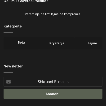
Qëllimi i Gazetës Politika?
Vetëm një qëllim: lajme pa kompromis.
Kategoritë
Bota
Kryefaqja
Lajme
Newsletter
Shkruani
E-
mailin