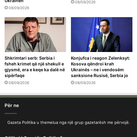
Ukrainën
08/09/2026
08/09/2026
Shkrimtari serb: Serbia i
Konjufca i reagon Zelenksyt:
fsheh krimet që një shekull e
Kosova qëndroi krah
gjysmë, era e keqe ka dalë në
Ukrainës – ne i vendosëm
sipërfaqe
sanksione Rusisë, Serbia jo
08/09/2026
08/09/2026
Për ne
Gazeta Politika u themelua nga një grup gazetarësh me përvojë.