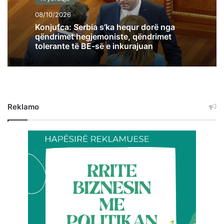
08/10/2026
Konjufca: Serbia s’ka hequr dorë nga
qëndrimet hegjemoniste, qëndrimet
tolerante të BE-së e inkurajuan
Reklamo