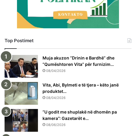
Top Postimet
Muja akuzon “Drinin e Bardhë” dhe
“Qumështoren Vita” për furnizim…
08/04/2026
Vita, Abi, Bylmeti e të tjera – këto janë
produktet…
08/04/2026
“U godit me shuplakë në dhomën pa
kamera”: Gazetarët e…
08/06/2026