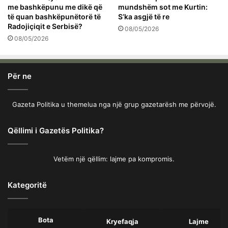
me bashkëpunu me dikë që
mundshëm sot me Kurtin:
të quan bashkëpunëtorë të
S’ka asgjë të re
Radojiçiqit e Serbisë?
08/05/2026
08/05/2026
Për ne
Gazeta Politika u themelua nga një grup gazetarësh me përvojë.
Qëllimi i Gazetës Politika?
Vetëm një qëllim: lajme pa kompromis.
Kategoritë
Bota
Kryefaqja
Lajme