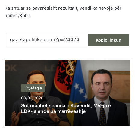
Ka shtuar se pavarësisht rezultatit, vendi ka nevojë për
unitet./Koha
Kopjo linkun
Kryefaqja
08/06/2026
Sot mbahet seanca e Kuvendit, VV-ja e
LDK-ja ende pa marrëveshje