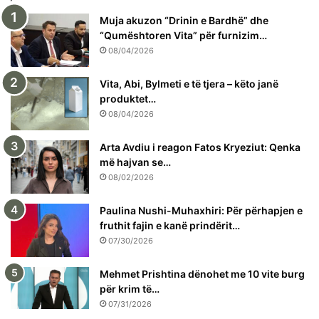
Muja akuzon “Drinin e Bardhë” dhe
“Qumështoren Vita” për furnizim…
08/04/2026
Vita, Abi, Bylmeti e të tjera – këto janë
produktet…
08/04/2026
Arta Avdiu i reagon Fatos Kryeziut: Qenka
më hajvan se…
08/02/2026
Paulina Nushi-Muhaxhiri: Për përhapjen e
fruthit fajin e kanë prindërit…
07/30/2026
Mehmet Prishtina dënohet me 10 vite burg
për krim të…
07/31/2026