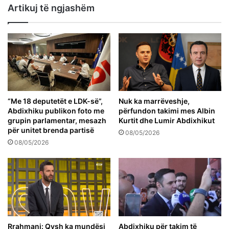
Artikuj të ngjashëm
“Me 18 deputetët e LDK-së”,
Nuk ka marrëveshje,
Abdixhiku publikon foto me
përfundon takimi mes Albin
grupin parlamentar, mesazh
Kurtit dhe Lumir Abdixhikut
për unitet brenda partisë
08/05/2026
08/05/2026
Rrahmani: Qysh ka mundësi
Abdixhiku për takim të