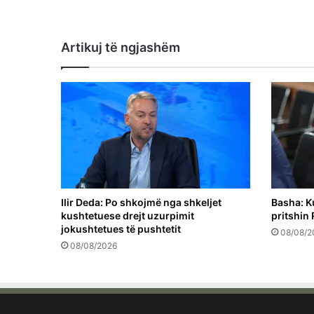
Artikuj të ngjashëm
Ilir Deda: Po shkojmë nga shkeljet
Basha: K
kushtetuese drejt uzurpimit
pritshin 
jokushtetues të pushtetit
08/08/2
08/08/2026