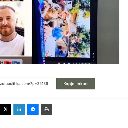
Kopjo linkun
acebook
X
LinkedIn
Messenger
Printoje