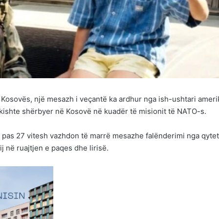
ë Kosovës, një mesazh i veçantë ka ardhur nga ish-ushtari ameri
i kishte shërbyer në Kosovë në kuadër të misionit të NATO-s.
 pas 27 vitesh vazhdon të marrë mesazhe falënderimi nga qytet
j në ruajtjen e paqes dhe lirisë.