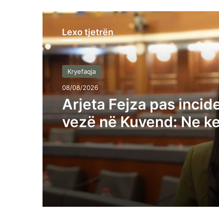
Lexo tjetrën
Kryefaqja
08/08/2026
Arjeta Fejza pas incid
vezë në Kuvend: Ne k
gjuajtur kundër Specia
“Zajednicës”, këta kun
për takime?