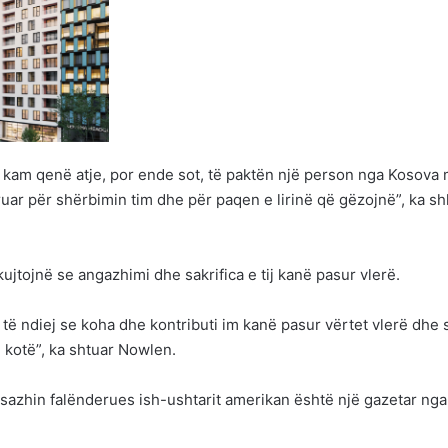
r kam qenë atje, por ende sot, të paktën një person nga Kosova
uar për shërbimin tim dhe për paqen e lirinë që gëzojnë”, ka sh
i kujtojnë se angazhimi dhe sakrifica e tij kanë pasur vlerë.
 të ndiej se koha dhe kontributi im kanë pasur vërtet vlerë dhe 
 kotë”, ka shtuar Nowlen.
sazhin falënderues ish-ushtarit amerikan është një gazetar nga