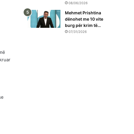
08/06/2026
Mehmet Prishtina
dënohet me 10 vite
burg për krim të…
07/31/2026
 më
kruar
se