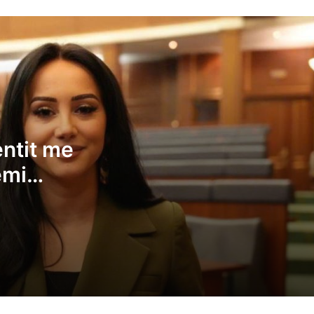
Arjeta Fejza pas incidentit me vezë në
Kuvend: Ne kemi gjuajtur kundër Special
e “Zajednicës”, këta kundër ftesës për
takime?
Kurti tregon se iu goditën sakoja e
pantollonat nga hedhja e vezëve: Nuk
ankohem
entit me
Time Kadrijaj e AAK-së gjuan me vezë Al
Kurtin, Dehari ndërpret seancën
emi
les e
Aksioni i Time Kadrijaj, Albin Kurti: Unë n
ankohet pse ata hedhin vezë, por që nuk
dër ftesës
duan të ankohen
Gruda: Sot po rrënohet Kushtetuta, jo m
nga Millosheviqi por nga njerëzit e zgjedh
nga populli