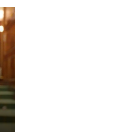
es
bin
uk
ë
ur