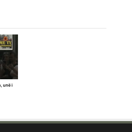
, unë i