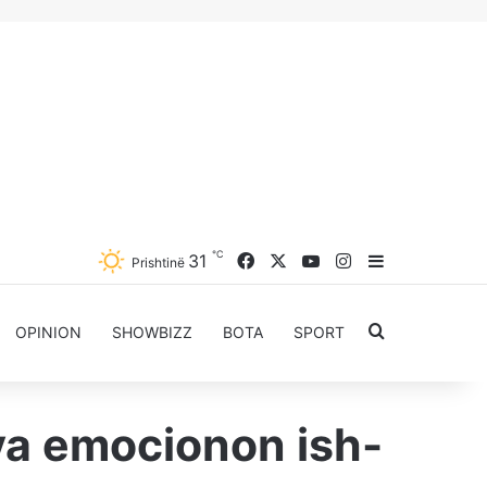
℃
Facebook
X
YouTube
Instagram
31
Sidebar
Prishtinë
Kërkoni për..
OPINION
SHOWBIZZ
BOTA
SPORT
va emocionon ish-