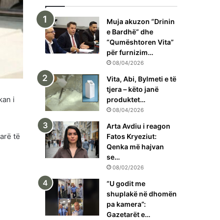
Muja akuzon “Drinin
e Bardhë” dhe
“Qumështoren Vita”
për furnizim…
08/04/2026
Vita, Abi, Bylmeti e të
tjera – këto janë
kan i
produktet…
08/04/2026
Arta Avdiu i reagon
arë të
Fatos Kryeziut:
Qenka më hajvan
se…
08/02/2026
“U godit me
shuplakë në dhomën
pa kamera”:
Gazetarët e…