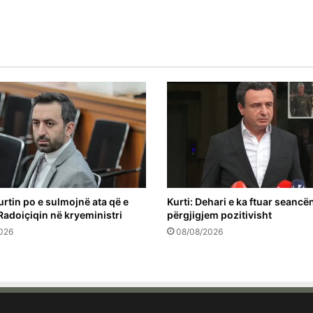
urtin po e sulmojnë ata që e
Kurti: Dehari e ka ftuar seancën
Radoiçiqin në kryeministri
përgjigjem pozitivisht
026
08/08/2026