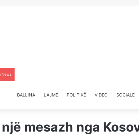
g News
BALLINA
LAJME
POLITIKË
VIDEO
SOCIALE
s, një mesazh nga Koso