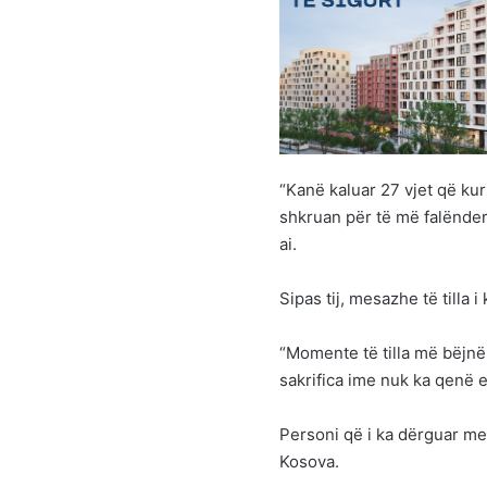
“Kanë kaluar 27 vjet që ku
shkruan për të më falënder
ai.
Sipas tij, mesazhe të tilla 
“Momente të tilla më bëjnë
sakrifica ime nuk ka qenë e
Personi që i ka dërguar me
Kosova.