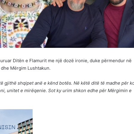
 uruar Ditën e Flamurit me një dozë ironie, duke përmendur në
ë dhe Mërgim Lushtakun.
 të gjithë shqipet anë e kënd botës. Në këtë ditë të madhe për 
shni, unitet e mirëqenie. Sot ky urim shkon edhe për Mërgimin e