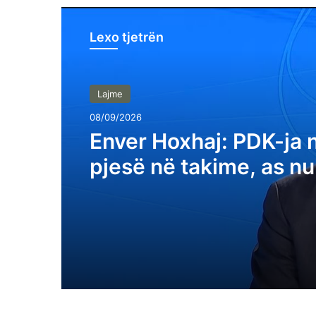
Lexo tjetrën
Lajme
08/09/2026
Enver Hoxhaj: PDK-ja 
pjesë në takime, as n
çfarë shkruan Albin Ku