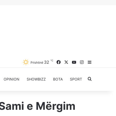
℃
Facebook
X
YouTube
Instagram
32
Sidebar
Prishtinë
Kërkoni për..
OPINION
SHOWBIZZ
BOTA
SPORT
e Sami e Mërgim