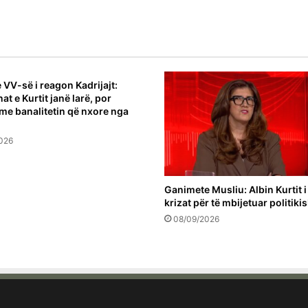
 VV-së i reagon Kadrijajt:
at e Kurtit janë larë, por
me banalitetin që nxore nga
026
Ganimete Musliu: Albin Kurtit 
krizat për të mbijetuar politiki
08/09/2026