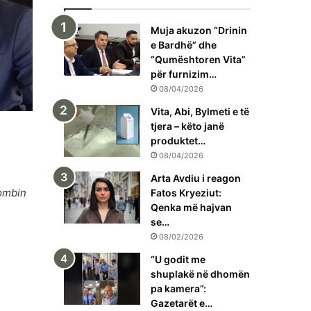
Muja akuzon “Drinin
e Bardhë” dhe
“Qumështoren Vita”
për furnizim…
08/04/2026
Vita, Abi, Bylmeti e të
tjera – këto janë
produktet…
08/04/2026
Arta Avdiu i reagon
kombin
Fatos Kryeziut:
Qenka më hajvan
se…
08/02/2026
“U godit me
shuplakë në dhomën
pa kamera”:
Gazetarët e…