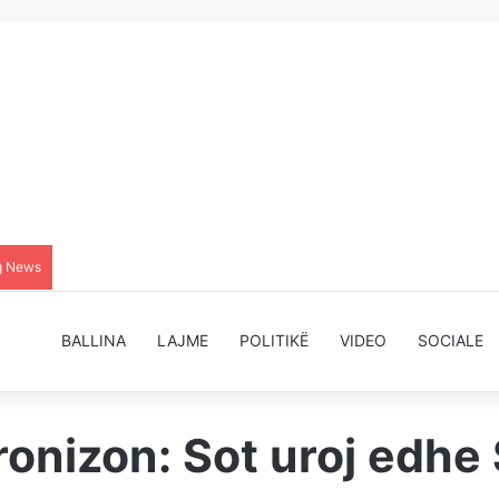
g News
BALLINA
LAJME
POLITIKË
VIDEO
SOCIALE
ronizon: Sot uroj edh