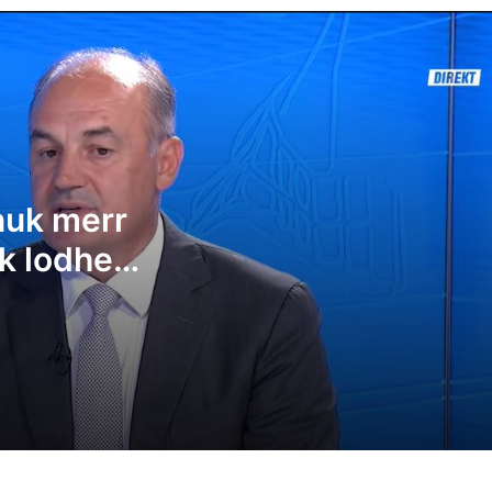
Enver Hoxhaj: PDK-ja nuk merr pjesë në
takime, as nuk lodhemi çfarë shkruan Alb
Kurti
Zelensky tha në Serbi se Ukraina nuk e
njeh Kosovën, largohet flamuri ukrainas 
Hotel Grand
nuk merr
Arben Gashi: Marrëveshja me VV-në
pothuajse e pamundur – pushteti të ndah
uk lodhemi
3 me 1, Presidenti t’i takojë LDK-së
rti
Flaka Surroi: Jemi në krizë të thellë politik
era zgjedhje në dhjetor
Ilir Deda: A ka Kosova profesorë të
Fakultetit Juridik që t’i tregojnë këtij mileti
në çfarë gjendje kushtetuese jemi?