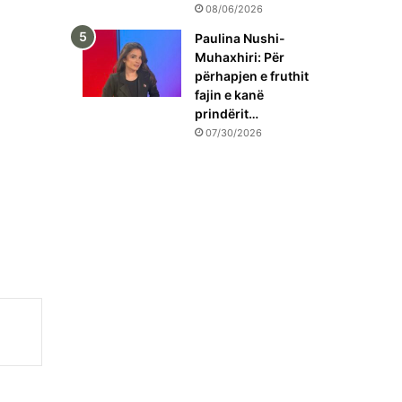
08/06/2026
Paulina Nushi-
Muhaxhiri: Për
përhapjen e fruthit
fajin e kanë
prindërit…
07/30/2026