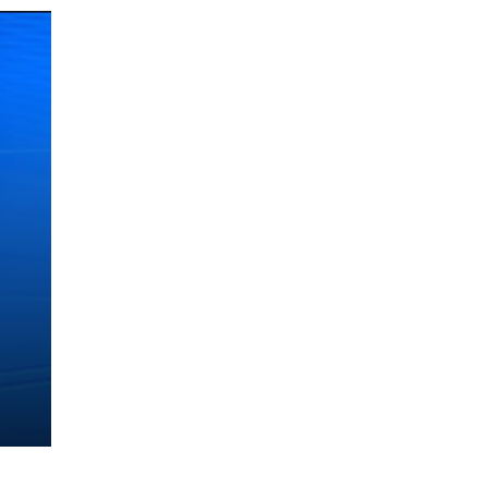
in
nga
et
e,