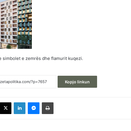
e simbolet e zemrës dhe flamurit kuqezi.
Kopjo linkun
acebook
X
LinkedIn
Messenger
Printoje