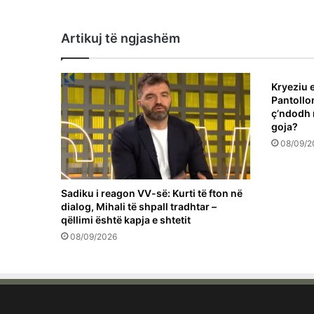
Artikuj të ngjashëm
Kryeziu e
Pantollon
ç’ndodh 
goja?
08/09/2
Sadiku i reagon VV-së: Kurti të fton në
dialog, Mihali të shpall tradhtar –
qëllimi është kapja e shtetit
08/09/2026