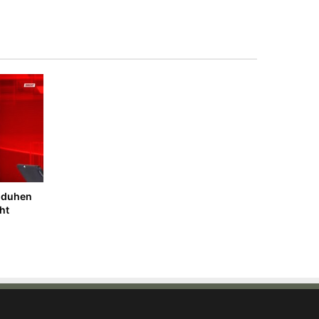
i duhen
sht