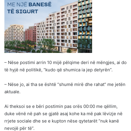
– Nëse postimi arrin 10 mijë pëlqime deri në mëngjes, ai do
të hyjë në politikë, “kudo që shumica ia jep detyrën”.
– Nëse jo, ai tha se është “shumë mirë dhe rahat” me jetën
aktuale.
Ai theksoi se e bëri postimin pas orës 00:00 me qëllim,
duke vënë në pah se gjatë asaj kohe ka më pak lëvizje në
rrjete sociale dhe se e kupton nëse qytetarët “nuk kanë
nevojë për të”.