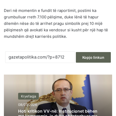
Deri në momentin e fundit të raportimit, postimi ka
grumbulluar rreth 7.100 pëlqime, duke lënë të hapur
dilemën nëse do të arrihet pragu simbolik prej 10 mijë
pëlqimesh që avokati ka vendosur si kusht për një hap të
mundshëm drejt karrierës politike.
Kopjo linkun
Kryefaqja
08/07/2026
Hoti kritikon VV-në: Institucionet bëhen