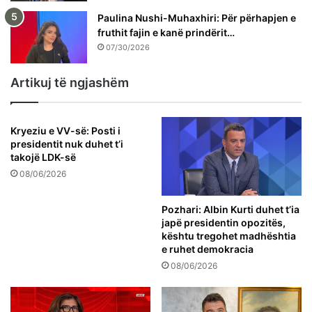
Paulina Nushi-Muhaxhiri: Për përhapjen e
fruthit fajin e kanë prindërit…
07/30/2026
Artikuj të ngjashëm
Kryeziu e VV-së: Posti i
presidentit nuk duhet t’i
takojë LDK-së
08/06/2026
Pozhari: Albin Kurti duhet t’ia
japë presidentin opozitës,
kështu tregohet madhështia
e ruhet demokracia
08/06/2026