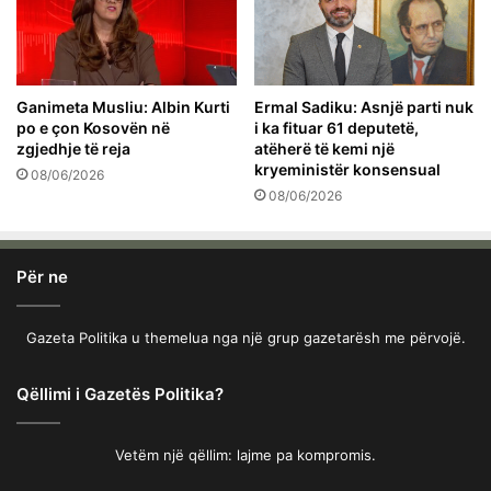
Ganimeta Musliu: Albin Kurti
Ermal Sadiku: Asnjë parti nuk
po e çon Kosovën në
i ka fituar 61 deputetë,
zgjedhje të reja
atëherë të kemi një
kryeministër konsensual
08/06/2026
08/06/2026
Për ne
Gazeta Politika u themelua nga një grup gazetarësh me përvojë.
Qëllimi i Gazetës Politika?
Vetëm një qëllim: lajme pa kompromis.