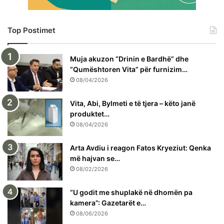
Top Postimet
Muja akuzon “Drinin e Bardhë” dhe
“Qumështoren Vita” për furnizim…
08/04/2026
Vita, Abi, Bylmeti e të tjera – këto janë
produktet…
08/04/2026
Arta Avdiu i reagon Fatos Kryeziut: Qenka
më hajvan se…
08/02/2026
“U godit me shuplakë në dhomën pa
kamera”: Gazetarët e…
08/06/2026