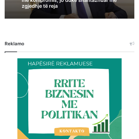
me kompromis, jo duke shantazhuar me
zgjedhje të reja
Reklamo