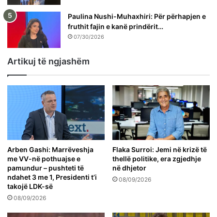
Paulina Nushi-Muhaxhiri: Për përhapjen e
fruthit fajin e kanë prindërit…
07/30/2026
Artikuj të ngjashëm
Arben Gashi: Marrëveshja
Flaka Surroi: Jemi në krizë të
me VV-në pothuajse e
thellë politike, era zgjedhje
pamundur – pushteti të
në dhjetor
ndahet 3 me 1, Presidenti t’i
08/09/2026
takojë LDK-së
08/09/2026