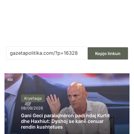
Kopjo linkun
Kryefaqja
08/09/2026
Gani Geci paralajmëron padi ndaj Kurtit
dhe Haxhiut: Dyshoj se kanë cenuar
rendin kushtetues