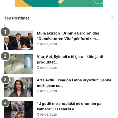
Top Postimet
Muja akuzon “Drinin e Bardhë” dhe
“Qumështoren Vita” për furnizim…
08/04/2026
Vita, Abi, Bylmeti e të tjera – këto janë
produktet…
08/04/2026
Arta Avdiu i reagon Fatos Kryeziut: Qenka
më hajvan se…
08/02/2026
“U godit me shuplakë në dhomën pa
kamera”: Gazetarët e…
08/06/2026