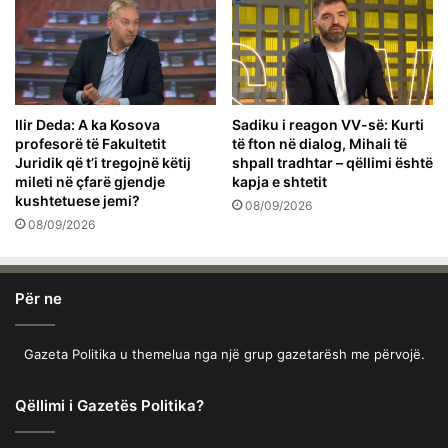
Ilir Deda: A ka Kosova
Sadiku i reagon VV-së: Kurti
profesorë të Fakultetit
të fton në dialog, Mihali të
Juridik që t’i tregojnë këtij
shpall tradhtar – qëllimi është
mileti në çfarë gjendje
kapja e shtetit
kushtetuese jemi?
08/09/2026
08/09/2026
Për ne
Gazeta Politika u themelua nga një grup gazetarësh me përvojë.
Qëllimi i Gazetës Politika?