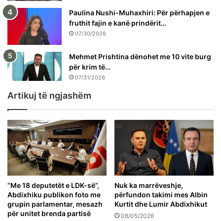
Paulina Nushi-Muhaxhiri: Për përhapjen e
fruthit fajin e kanë prindërit…
07/30/2026
Mehmet Prishtina dënohet me 10 vite burg
për krim të…
07/31/2026
Artikuj të ngjashëm
“Me 18 deputetët e LDK-së”,
Nuk ka marrëveshje,
Abdixhiku publikon foto me
përfundon takimi mes Albin
grupin parlamentar, mesazh
Kurtit dhe Lumir Abdixhikut
për unitet brenda partisë
08/05/2026