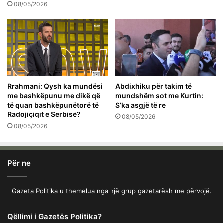
08/05/2026
Rrahmani: Qysh ka mundësi
Abdixhiku për takim të
me bashkëpunu me dikë që
mundshëm sot me Kurtin:
të quan bashkëpunëtorë të
S’ka asgjë të re
Radojiçiqit e Serbisë?
08/05/2026
08/05/2026
Për ne
Gazeta Politika u themelua nga një grup gazetarësh me përvojë.
Qëllimi i Gazetës Politika?