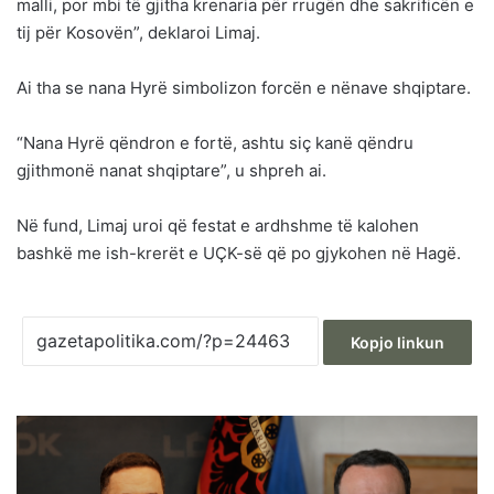
malli, por mbi të gjitha krenaria për rrugën dhe sakrificën e
tij për Kosovën”, deklaroi Limaj.
Ai tha se nana Hyrë simbolizon forcën e nënave shqiptare.
“Nana Hyrë qëndron e fortë, ashtu siç kanë qëndru
gjithmonë nanat shqiptare”, u shpreh ai.
Në fund, Limaj uroi që festat e ardhshme të kalohen
bashkë me ish-krerët e UÇK-së që po gjykohen në Hagë.
Kopjo linkun