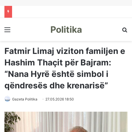
Politika
Menu
Kë
Fatmir Limaj viziton familjen e
Hashim Thaçit për Bajram:
“Nana Hyrë është simbol i
qëndresës dhe krenarisë”
Gazeta Politika
27.05.2026 18:50