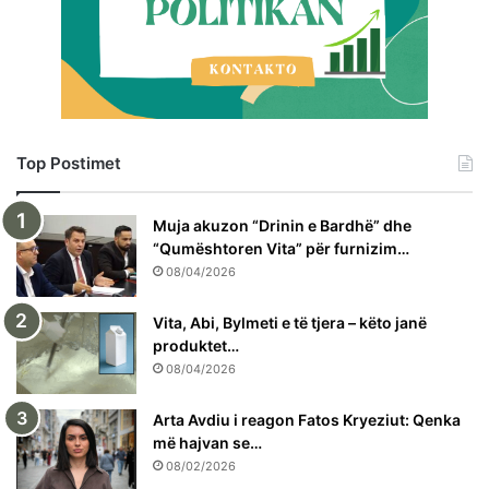
Top Postimet
Muja akuzon “Drinin e Bardhë” dhe
“Qumështoren Vita” për furnizim…
08/04/2026
Vita, Abi, Bylmeti e të tjera – këto janë
produktet…
08/04/2026
Arta Avdiu i reagon Fatos Kryeziut: Qenka
më hajvan se…
08/02/2026