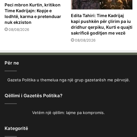
Peci mbron Kurtin, kritikon
Time Kadrijajn: Kopje e
Edita Tahiri: Time Kadrijaj
lodhtë, karma e pretenduar
kapi pushkën për çlirim pa iu
nuk ekziston
dridhur qerpiku, Kurti e quajti
08/08/2026
sakrificë goditjen me vezë
08/08/2026
Për ne
Gazeta Politika u themelua nga një grup gazetarësh me përvojë.
Qëllimi i Gazetës Politika?
Vetëm një qëllim: lajme pa kompromis.
Kategoritë