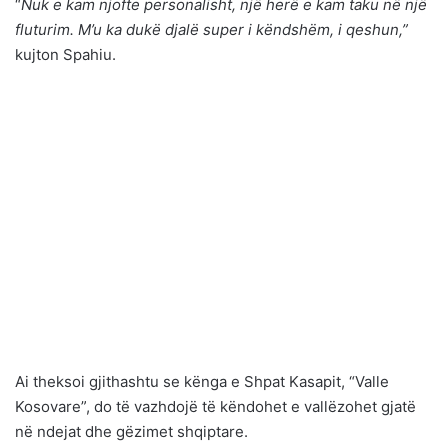
“
Nuk e kam njofte personalisht, një herë e kam taku në një
fluturim. M’u ka dukë djalë super i këndshëm, i qeshun,”
kujton Spahiu.
Ai theksoi gjithashtu se kënga e Shpat Kasapit, “Valle
Kosovare”, do të vazhdojë të këndohet e vallëzohet gjatë
në ndejat dhe gëzimet shqiptare.