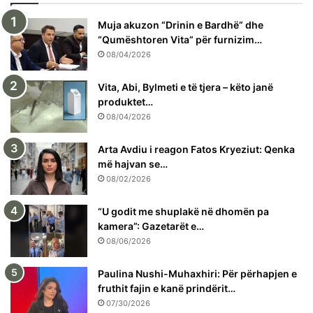
Muja akuzon “Drinin e Bardhë” dhe
“Qumështoren Vita” për furnizim…
08/04/2026
Vita, Abi, Bylmeti e të tjera – këto janë
produktet…
08/04/2026
Arta Avdiu i reagon Fatos Kryeziut: Qenka
më hajvan se…
08/02/2026
“U godit me shuplakë në dhomën pa
kamera”: Gazetarët e…
08/06/2026
Paulina Nushi-Muhaxhiri: Për përhapjen e
fruthit fajin e kanë prindërit…
07/30/2026