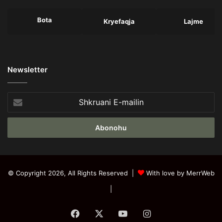
Bota
Kryefaqja
Lajme
Newsletter
Shkruani
E-
mailin
© Copyright 2026, All Rights Reserved |
With love by MerrWeb
|
Facebook
X
YouTube
Instagram