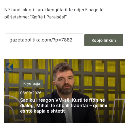
Në fund, aktori i uroi këngëtarit të ndjerë paqe të
përjetshme: “Qoftë i Parajsës!”.
Kopjo linkun
Kryefaqja
08/09/2026
Sadiku i reagon VV-së: Kurti të fton në
dialog, Mihali të shpall tradhtar – qëllimi
është kapja e shtetit