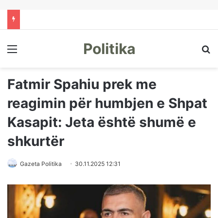
Politika
Menu
Kë
Fatmir Spahiu prek me
reagimin për humbjen e Shpat
Kasapit: Jeta është shumë e
shkurtër
Gazeta Politika
30.11.2025 12:31