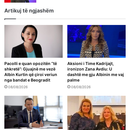
Artikuj të ngjashëm
Pacolli e quan opozitën “të
Aksioni i Time Kadrijajt,
shkretë”: Gjuajnë me vezë
ironizon Zana Avdiu: U
Albin Kurtin që çiroi veriun
dashtë me gju Albinin me vaj
nga bandat e Beogradit
palme
08/08/2026
08/08/2026