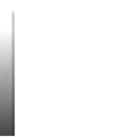
 i
ia
arë
n
fte
iqi
me