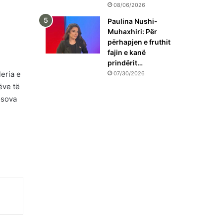
08/06/2026
Paulina Nushi-
Muhaxhiri: Për
përhapjen e fruthit
fajin e kanë
prindërit…
eria e
07/30/2026
ëve të
osova