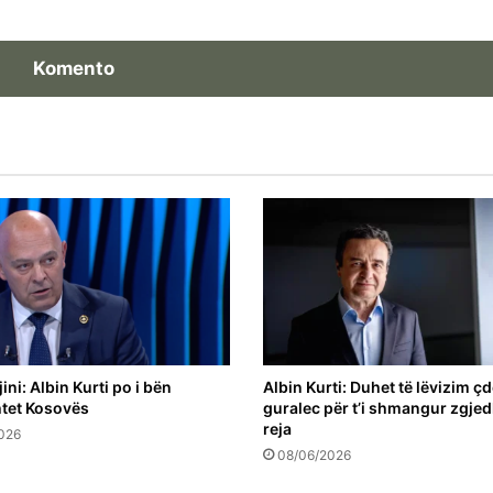
Komento
ini: Albin Kurti po i bën
Albin Kurti: Duhet të lëvizim ç
tet Kosovës
guralec për t’i shmangur zgjed
reja
026
08/06/2026