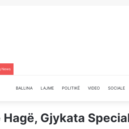
g News
BALLINA
LAJME
POLITIKË
VIDEO
SOCIALE
në Hagë, Gjykata Specia