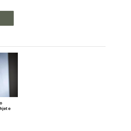
do
hjet e