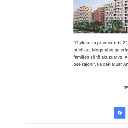
“Gjykata ka pranuar mbi 22
publikut. Meqenëse galeria
familjes së të akuzuarve,
ose rajoni”, ka deklaruar A
F