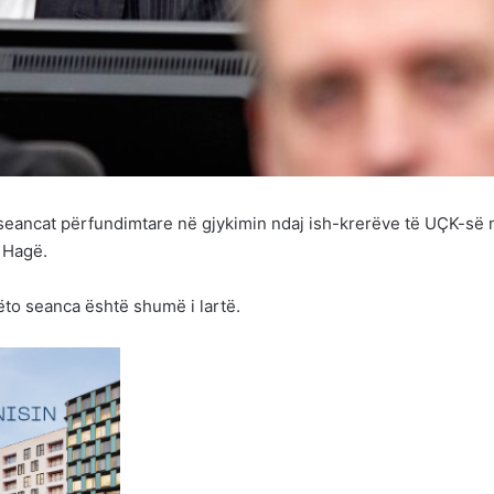
 seancat përfundimtare në gjykimin ndaj ish-krerëve të UÇK-së 
 Hagë.
ëto seanca është shumë i lartë.