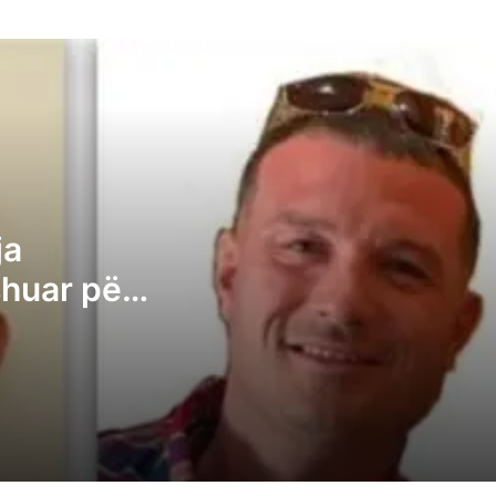
Ekstradohet nga Spanja Dukagjin Nikollaj,
dyshuar për rastin në “Bon Vivant” – polic
jep detaje
Daut Haradinaj ironizon: Mos lësho pe,
Albin – sa mirë që po e sheh kombi në çf
derexhe ke ardhur
ja
“U godit me shuplakë në dhomën pa
kamera”: Gazetarët e Shënjestër ankohe
shuar për
për sjelljen joprofesionale të policëve
– policia
Aktakuzë ndaj 20 personave për krime lu
në Gjakovë, i përfshirë edhe Milan Radoiç
Rrustem Mustafa: PDK-ja është e gatsh
të luajë rolin vendimtar në ndërtimin e
qeverisë së re