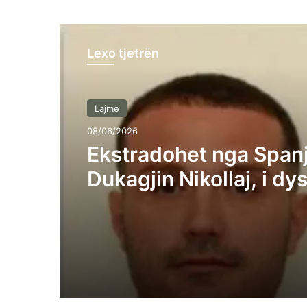
Lexo tjetrën
Lajme
08/06/2026
Ekstradohet nga Span
Dukagjin Nikollaj, i dy
rastin në “Bon Vivant” 
jep detaje