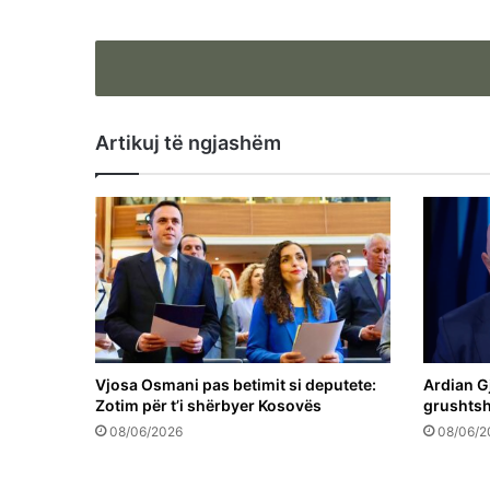
Artikuj të ngjashëm
Vjosa Osmani pas betimit si deputete:
Ardian Gj
Zotim për t’i shërbyer Kosovës
grushtsh
08/06/2026
08/06/2