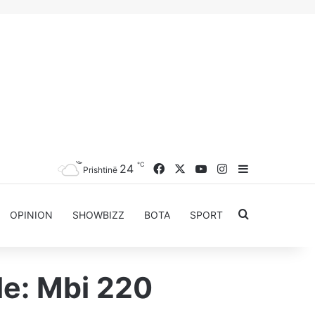
℃
Facebook
X
YouTube
Instagram
24
Sidebar
Prishtinë
Kërkoni për..
OPINION
SHOWBIZZ
BOTA
SPORT
le: Mbi 220