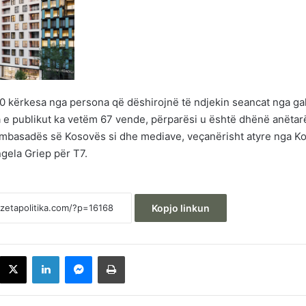
0 kërkesa nga persona që dëshirojnë të ndjekin seancat nga gal
 e publikut ka vetëm 67 vende, përparësi u është dhënë anëtar
 Ambasadës së Kosovës si dhe mediave, veçanërisht atyre nga K
ngela Griep për T7.
Kopjo linkun
acebook
X
LinkedIn
Messenger
Printoje