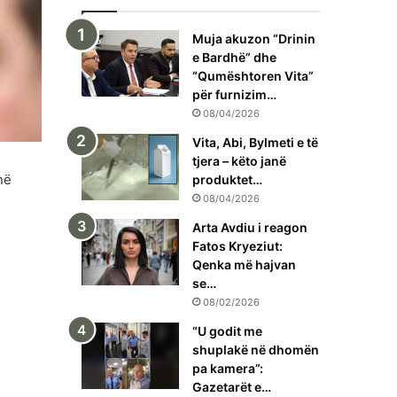
Muja akuzon “Drinin
e Bardhë” dhe
“Qumështoren Vita”
për furnizim…
08/04/2026
Vita, Abi, Bylmeti e të
tjera – këto janë
në
produktet…
08/04/2026
Arta Avdiu i reagon
Fatos Kryeziut:
Qenka më hajvan
se…
08/02/2026
“U godit me
shuplakë në dhomën
pa kamera”:
Gazetarët e…