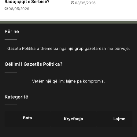
Radojiçiqit e Serbisë?
08/05/2026
08/05/2026
Për ne
Gazeta Politika u themelua nga një grup gazetarësh me përvojë.
Qëllimi i Gazetës Politika?
Vetëm një qëllim: lajme pa kompromis.
Kategoritë
Bota
Kryefaqja
Lajme