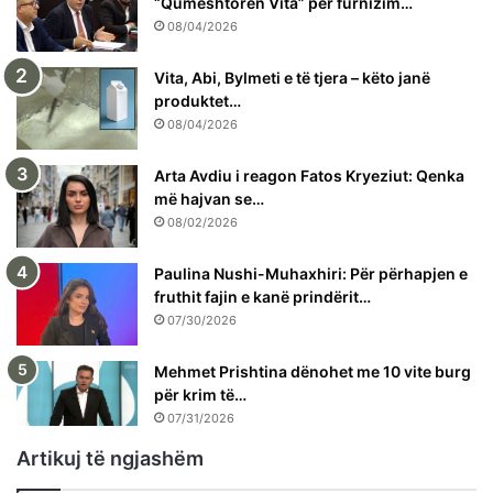
“Qumështoren Vita” për furnizim…
08/04/2026
Vita, Abi, Bylmeti e të tjera – këto janë
produktet…
08/04/2026
Arta Avdiu i reagon Fatos Kryeziut: Qenka
më hajvan se…
08/02/2026
Paulina Nushi-Muhaxhiri: Për përhapjen e
fruthit fajin e kanë prindërit…
07/30/2026
Mehmet Prishtina dënohet me 10 vite burg
për krim të…
07/31/2026
Artikuj të ngjashëm