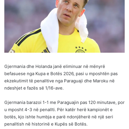
Gjermania dhe Holanda janë eliminuar në mënyrë
befasuese nga Kupa e Botës 2026, pasi u mposhtën pas
ekzekutimit të penalltive nga Paraguaji dhe Maroku në
ndeshjet e fazës së 1/16-ave.
Gjermania barazoi 1-1 me Paraguajin pas 120 minutave, por
u mposht 4-3 në penallti. Për katër herë kampionët e
botës, kjo ishte humbja e parë ndonjëherë në një seri
penalltish në historinë e Kupës së Botës.