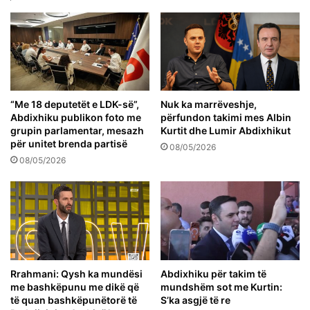
“Me 18 deputetët e LDK-së”,
Nuk ka marrëveshje,
Abdixhiku publikon foto me
përfundon takimi mes Albin
grupin parlamentar, mesazh
Kurtit dhe Lumir Abdixhikut
për unitet brenda partisë
08/05/2026
08/05/2026
Rrahmani: Qysh ka mundësi
Abdixhiku për takim të
me bashkëpunu me dikë që
mundshëm sot me Kurtin:
të quan bashkëpunëtorë të
S’ka asgjë të re