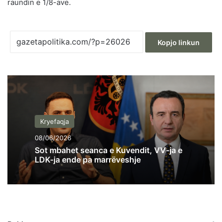
raundin e 1/8-ave.
Kopjo linkun
Kryefaqja
08/06/2026
Sot mbahet seanca e Kuvendit, VV-ja e
LDK-ja ende pa marrëveshje