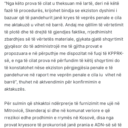
“Nga këto prova të cilat u theksuan më lartë, deri në këtë
fazë të procedurës, krijohet bindja se ekziston dyshimi i
bazuar që të pandehurit janë kryes të veprës penale e cila
me aktakuzë u vihet në barrë. Andaj me qëllim të vërtetimit
të plotë dhe të drejtë të gjendjes faktike, rrjedhimisht
zbardhjes së të vërtetës materiale, gjykata gjatë shqyrtimit
gjyqësor do të administrojë me të gjitha provat e
propozuara e në përputhje me dispozitat në fuqi të KPPRK-
së, e nga të cilat prova në përfundim të këtij shqyrtimi do
të konstatohet nëse ekziston përgjegjësia penale e të
pandehurve në raport me veprën penale e cila iu vihet në
barrë”, thuhet në aktvendimin për konfirmimin e
aktakuzës.
Për sulmin që shkaktoi ndërprerje të furnizimit me ujë në
Mitrovicë, Skenderaj si dhe në komunat veriore e që
rrezikoi edhe prodhimin e rrymës në Kosovë, disa nga
provat kryesore të prokurorisë janë prania e ADN-së së të