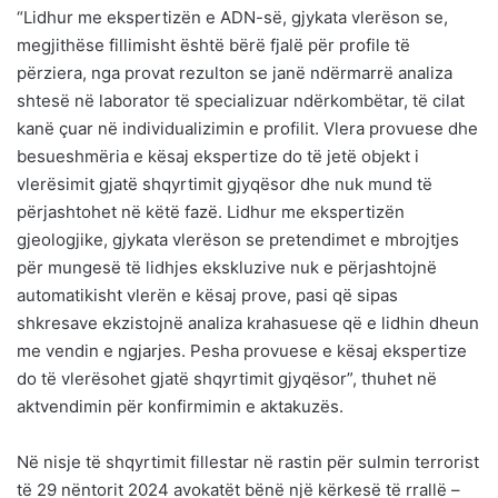
“Lidhur me ekspertizën e ADN-së, gjykata vlerëson se,
megjithëse fillimisht është bërë fjalë për profile të
përziera, nga provat rezulton se janë ndërmarrë analiza
shtesë në laborator të specializuar ndërkombëtar, të cilat
kanë çuar në individualizimin e profilit. Vlera provuese dhe
besueshmëria e kësaj ekspertize do të jetë objekt i
vlerësimit gjatë shqyrtimit gjyqësor dhe nuk mund të
përjashtohet në këtë fazë. Lidhur me ekspertizën
gjeologjike, gjykata vlerëson se pretendimet e mbrojtjes
për mungesë të lidhjes ekskluzive nuk e përjashtojnë
automatikisht vlerën e kësaj prove, pasi që sipas
shkresave ekzistojnë analiza krahasuese që e lidhin dheun
me vendin e ngjarjes. Pesha provuese e kësaj ekspertize
do të vlerësohet gjatë shqyrtimit gjyqësor”, thuhet në
aktvendimin për konfirmimin e aktakuzës.
Në nisje të shqyrtimit fillestar në rastin për sulmin terrorist
të 29 nëntorit 2024 avokatët bënë një kërkesë të rrallë –