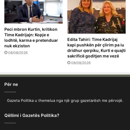
Peci mbron Kurtin, kritikon
Time Kadrijajn: Kopje e
Edita Tahiri: Time Kadrijaj
lodhtë, karma e pretenduar
kapi pushkën për çlirim pa iu
nuk ekziston
dridhur qerpiku, Kurti e quajti
08/08/2026
sakrificë goditjen me vezë
08/08/2026
Për ne
Gazeta Politika u themelua nga një grup gazetarësh me përvojë.
Qëllimi i Gazetës Politika?