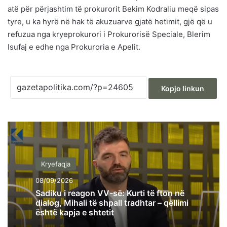
atë për përjashtim të prokurorit Bekim Kodraliu meqë sipas
tyre, u ka hyrë në hak të akuzuarve gjatë hetimit, gjë që u
refuzua nga kryeprokurori i Prokurorisë Speciale, Blerim
Isufaj e edhe nga Prokuroria e Apelit.
Kopjo linkun
Kryefaqja
08/09/2026
Sadiku i reagon VV-së: Kurti të fton në
dialog, Mihali të shpall tradhtar – qëllimi
është kapja e shtetit