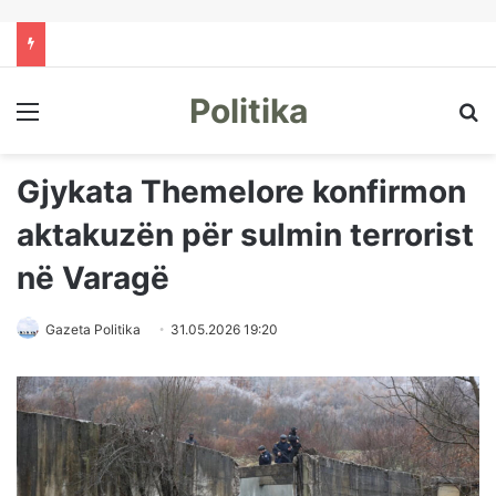
Politika
Menu
Kë
Gjykata Themelore konfirmon
aktakuzën për sulmin terrorist
në Varagë
Gazeta Politika
31.05.2026 19:20