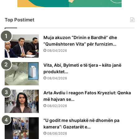
Top Postimet
Muja akuzon “Drinin e Bardhë” dhe
“Qumështoren Vita” për furnizim…
08/04/2026
Vita, Abi, Bylmeti e të tjera – këto janë
produktet…
08/04/2026
Arta Avdiu i reagon Fatos Kryeziut: Qenka
më hajvan se…
08/02/2026
“U godit me shuplakë në dhomën pa
kamera”: Gazetarët e…
08/06/2026