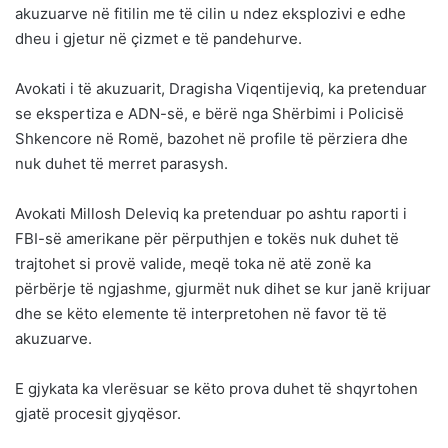
akuzuarve në fitilin me të cilin u ndez eksplozivi e edhe
dheu i gjetur në çizmet e të pandehurve.
Avokati i të akuzuarit, Dragisha Viqentijeviq, ka pretenduar
se ekspertiza e ADN-së, e bërë nga Shërbimi i Policisë
Shkencore në Romë, bazohet në profile të përziera dhe
nuk duhet të merret parasysh.
Avokati Millosh Deleviq ka pretenduar po ashtu raporti i
FBI-së amerikane për përputhjen e tokës nuk duhet të
trajtohet si provë valide, meqë toka në atë zonë ka
përbërje të ngjashme, gjurmët nuk dihet se kur janë krijuar
dhe se këto elemente të interpretohen në favor të të
akuzuarve.
E gjykata ka vlerësuar se këto prova duhet të shqyrtohen
gjatë procesit gjyqësor.