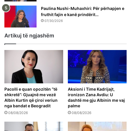
Paulina Nushi-Muhaxhiri: Për përhapjen e
fruthit fajin e kanë prindërit…
07/30/2026
Artikuj të ngjashëm
Pacolli e quan opozitën “të
Aksioni i Time Kadrijajt,
shkretë”: Gjuajnë me vezë
ironizon Zana Avdiu: U
Albin Kurtin që çiroi veriun
dashtë me gju Albinin me vaj
nga bandat e Beogradit
palme
08/08/2026
08/08/2026