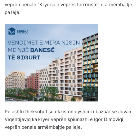
veprën penale “Kryerja e veprës terroriste” e armëmbajtje
pa leje.
Po ashtu theksohet se ekziston dyshimi i bazuar se Jovan
Viqentijeviq ka kryer veprën spiunazhi e Igor Dimoviqi
veprën penale armëmbajtje pa leje.