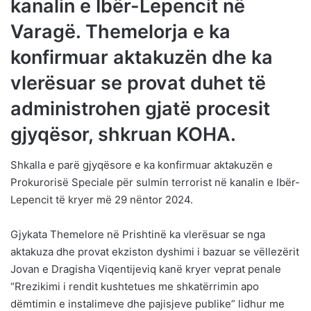
kanalin e Ibër-Lepencit në
Varagë. Themelorja e ka
konfirmuar aktakuzën dhe ka
vlerësuar se provat duhet të
administrohen gjatë procesit
gjyqësor, shkruan KOHA.
Shkalla e parë gjyqësore e ka konfirmuar aktakuzën e
Prokurorisë Speciale për sulmin terrorist në kanalin e Ibër-
Lepencit të kryer më 29 nëntor 2024.
Gjykata Themelore në Prishtinë ka vlerësuar se nga
aktakuza dhe provat ekziston dyshimi i bazuar se vëllezërit
Jovan e Dragisha Viqentijeviq kanë kryer veprat penale
“Rrezikimi i rendit kushtetues me shkatërrimin apo
dëmtimin e instalimeve dhe pajisjeve publike” lidhur me