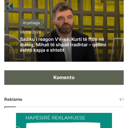
Kryefaqja
08/09/2026
Sadiku i reagon VV-së: Kurti të fton në
dialog, Mihali të shpall tradhtar – qëllimi
është kapja e shtetit
Komento
Reklamo