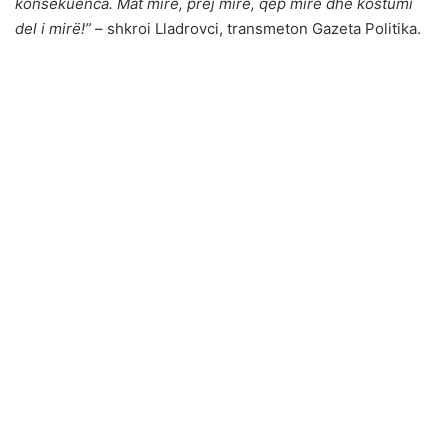
konsekuenca. Mat mirë, prej mirë, qep mirë dhe kostumi
del i mirë!”
– shkroi Lladrovci, transmeton Gazeta Politika.