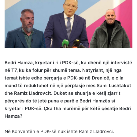
Bedri Hamza, kryetar i ri i PDK-së, ka dhënë një intervistë
në T7, ku ka folur për shumë tema. Natyrisht, një nga
temat ishte edhe përçarja e PDK-së në Drenicë, e cila
mund të reduktohet në një përplasje mes Sami Lushtakut
dhe Ramiz Lladrovcit. Duket se shuarja e këtij zjarrit
përçarës do të jetë puna e parë e Bedri Hamzës si
kryetar i PDK-së. Çka tha mbrëmë për këtë çështje Bedri
Hamza?
Në Konventën e PDK-së nuk ishte Ramiz Lladrovci.