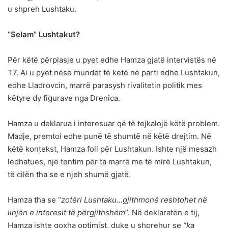
u shpreh Lushtaku.
“Selam” Lushtakut?
Për këtë përplasje u pyet edhe Hamza gjatë intervistës në
T7. Ai u pyet nëse mundet të ketë në parti edhe Lushtakun,
edhe Lladrovcin, marrë parasysh rivalitetin politik mes
këtyre dy figurave nga Drenica.
Hamza u deklarua i interesuar që të tejkalojë këtë problem.
Madje, premtoi edhe punë të shumtë në këtë drejtim. Në
këtë kontekst, Hamza foli për Lushtakun. Ishte një mesazh
ledhatues, një tentim për ta marrë me të mirë Lushtakun,
të cilën tha se e njeh shumë gjatë.
Hamza tha se “
zotëri Lushtaku…gjithmonë reshtohet në
linjën e interesit të përgjithshëm
”. Në deklaratën e tij,
Hamza ishte goxha optimist, duke u shprehur se
“ka