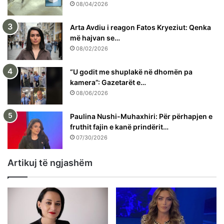
08/04/2026
Arta Avdiu i reagon Fatos Kryeziut: Qenka
më hajvan se…
08/02/2026
“U godit me shuplakë në dhomën pa
kamera”: Gazetarët e…
08/06/2026
Paulina Nushi-Muhaxhiri: Për përhapjen e
fruthit fajin e kanë prindërit…
07/30/2026
Artikuj të ngjashëm