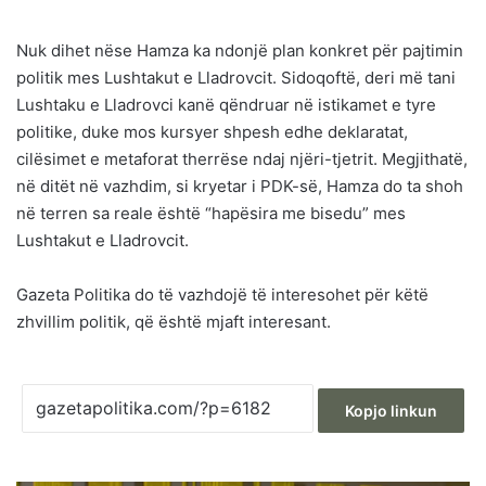
Nuk dihet nëse Hamza ka ndonjë plan konkret për pajtimin
politik mes Lushtakut e Lladrovcit. Sidoqoftë, deri më tani
Lushtaku e Lladrovci kanë qëndruar në istikamet e tyre
politike, duke mos kursyer shpesh edhe deklaratat,
cilësimet e metaforat therrëse ndaj njëri-tjetrit. Megjithatë,
në ditët në vazhdim, si kryetar i PDK-së, Hamza do ta shoh
në terren sa reale është “hapësira me bisedu” mes
Lushtakut e Lladrovcit.
Gazeta Politika do të vazhdojë të interesohet për këtë
zhvillim politik, që është mjaft interesant.
Kopjo linkun