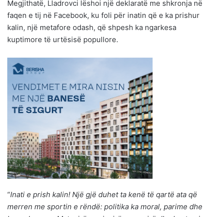
Megjithatë, Lladrovci lëshoi një deklaratë me shkronja në
faqen e tij në Facebook, ku foli për inatin që e ka prishur
kalin, një metafore odash, që shpesh ka ngarkesa
kuptimore të urtësisë popullore.
“
Inati e prish kalin! Një gjë duhet ta kenë të qartë ata që
merren me sportin e rëndë: politika ka moral, parime dhe