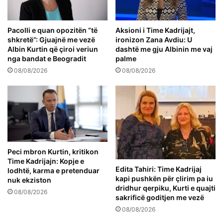
Pacolli e quan opozitën “të
Aksioni i Time Kadrijajt,
shkretë”: Gjuajnë me vezë
ironizon Zana Avdiu: U
Albin Kurtin që çiroi veriun
dashtë me gju Albinin me vaj
nga bandat e Beogradit
palme
08/08/2026
08/08/2026
Peci mbron Kurtin, kritikon
Time Kadrijajn: Kopje e
Edita Tahiri: Time Kadrijaj
lodhtë, karma e pretenduar
kapi pushkën për çlirim pa iu
nuk ekziston
dridhur qerpiku, Kurti e quajti
08/08/2026
sakrificë goditjen me vezë
08/08/2026