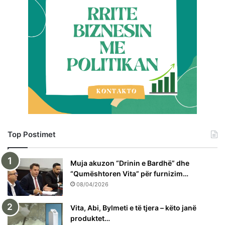
Top Postimet
Muja akuzon “Drinin e Bardhë” dhe
“Qumështoren Vita” për furnizim…
08/04/2026
Vita, Abi, Bylmeti e të tjera – këto janë
produktet…