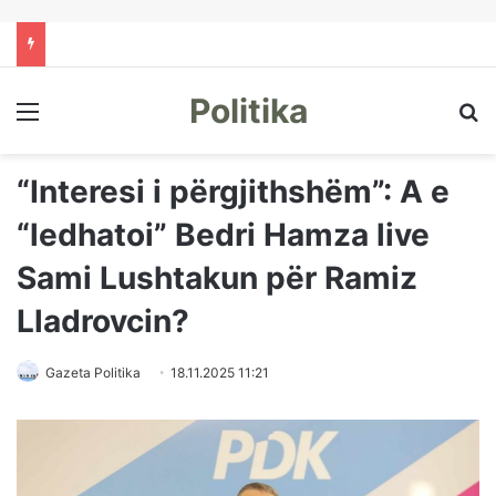
Politika
Menu
Kë
“Interesi i përgjithshëm”: A e
“ledhatoi” Bedri Hamza live
Sami Lushtakun për Ramiz
Lladrovcin?
Gazeta Politika
18.11.2025 11:21