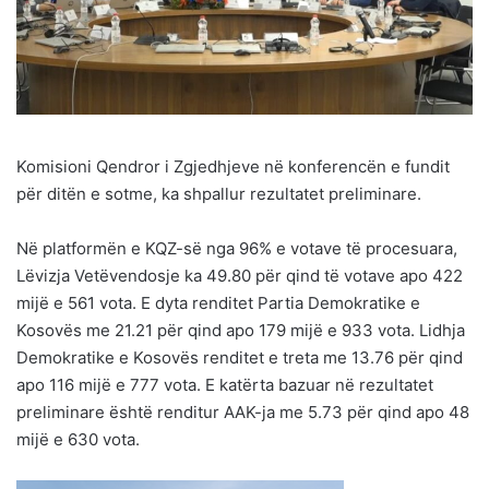
Komisioni Qendror i Zgjedhjeve në konferencën e fundit
për ditën e sotme, ka shpallur rezultatet preliminare.
Në platformën e KQZ-së nga 96% e votave të procesuara,
Lëvizja Vetëvendosje ka 49.80 për qind të votave apo 422
mijë e 561 vota. E dyta renditet Partia Demokratike e
Kosovës me 21.21 për qind apo 179 mijë e 933 vota. Lidhja
Demokratike e Kosovës renditet e treta me 13.76 për qind
apo 116 mijë e 777 vota. E katërta bazuar në rezultatet
preliminare është renditur AAK-ja me 5.73 për qind apo 48
mijë e 630 vota.