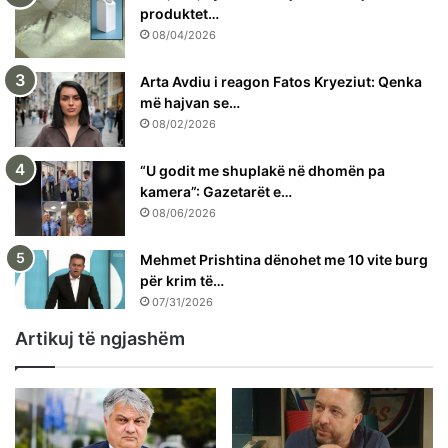
produktet…
08/04/2026
Arta Avdiu i reagon Fatos Kryeziut: Qenka
më hajvan se…
08/02/2026
“U godit me shuplakë në dhomën pa
kamera”: Gazetarët e…
08/06/2026
Mehmet Prishtina dënohet me 10 vite burg
për krim të…
07/31/2026
Artikuj të ngjashëm