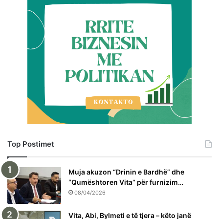
Top Postimet
Muja akuzon “Drinin e Bardhë” dhe
“Qumështoren Vita” për furnizim…
08/04/2026
Vita, Abi, Bylmeti e të tjera – këto janë