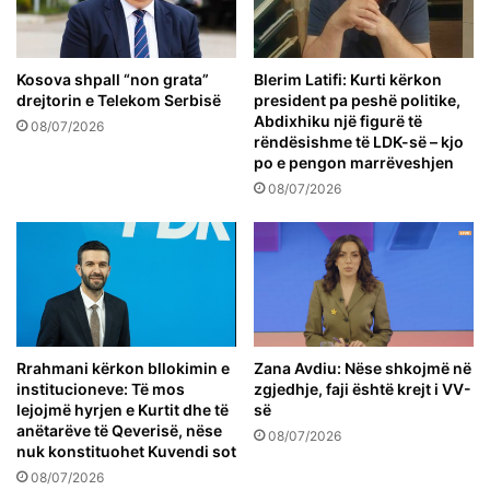
Kosova shpall “non grata”
Blerim Latifi: Kurti kërkon
drejtorin e Telekom Serbisë
president pa peshë politike,
Abdixhiku një figurë të
08/07/2026
rëndësishme të LDK-së – kjo
po e pengon marrëveshjen
08/07/2026
Rrahmani kërkon bllokimin e
Zana Avdiu: Nëse shkojmë në
institucioneve: Të mos
zgjedhje, faji është krejt i VV-
lejojmë hyrjen e Kurtit dhe të
së
anëtarëve të Qeverisë, nëse
08/07/2026
nuk konstituohet Kuvendi sot
08/07/2026