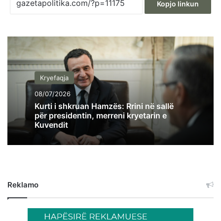
Kopjo linkun
Kryefaqja
08/07/2026
Kurti i shkruan Hamzës: Rrini në sallë
për presidentin, merreni kryetarin e
Kuvendit
Reklamo