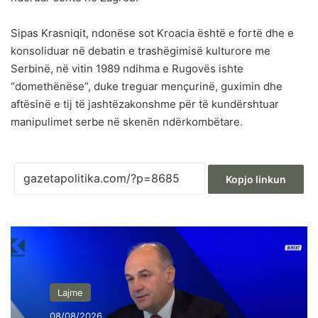
Sipas Krasniqit, ndonëse sot Kroacia është e fortë dhe e
konsoliduar në debatin e trashëgimisë kulturore me
Serbinë, në vitin 1989 ndihma e Rugovës ishte
“domethënëse”, duke treguar mençurinë, guximin dhe
aftësinë e tij të jashtëzakonshme për të kundërshtuar
manipulimet serbe në skenën ndërkombëtare.
Kopjo linkun
Lajme
08/08/2026