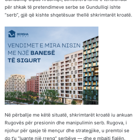
për shkak të pretendimeve serbe se Gundulliqi ishte
“serb”, gjë që kishte shqetësuar thellë shkrimtarët kroatë.
Në përballje me këtë situatë, shkrimtarët kroatë iu ankuan
Rugovës për presionin dhe manipulimin serb. Rugova, i
njohur për qasje të mençur dhe strategjike, u premtoi se
do t’u “luante një rreng” serbëve — dhe e mbajti fjalën.