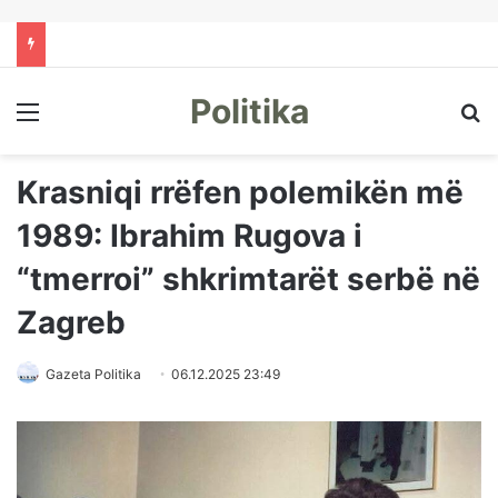
Politika
Menu
Kë
Krasniqi rrëfen polemikën më
1989: Ibrahim Rugova i
“tmerroi” shkrimtarët serbë në
Zagreb
Gazeta Politika
06.12.2025 23:49