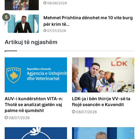
08/06/2026
Mehmet Prishtina dënohet me 10 vite burg
për krim të…
07/31/2026
Artikuj të ngjashëm
AUV-i kundërshton VITA-n:
LDK-ja i bën thirrje VV-së ta
Thotë se analizat gjetën vaj
ftojë seancën e Kuvendit
palme në qumësht
08/07/2026
08/07/2026