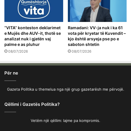
“VITA” konteston deklarimet
Ramadani: VV-ja nuk i ka 61
e Mujës dhe AUV-it, thotë se
vota për kryetar të Kuvendit –
analizat nuk i gjetën vaj
kjo është arsyeja pse po e
palme e as pluhur
saboton shtetin
08/07/2026
08/07/2026
Për ne
Gazeta Politika u themelua nga një grup gazetarësh me përvojë.
Qëllimi i Gazetës Politika?
Vetëm një qëllim: lajme pa kompromis.