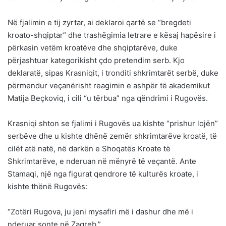
Në fjalimin e tij zyrtar, ai deklaroi qartë se “bregdeti
kroato-shqiptar” dhe trashëgimia letrare e kësaj hapësire i
përkasin vetëm kroatëve dhe shqiptarëve, duke
përjashtuar kategorikisht çdo pretendim serb. Kjo
deklaratë, sipas Krasniqit, i tronditi shkrimtarët serbë, duke
përmendur veçanërisht reagimin e ashpër të akademikut
Matija Beçkoviq, i cili “u tërbua” nga qëndrimi i Rugovës.
Krasniqi shton se fjalimi i Rugovës ua kishte “prishur lojën”
serbëve dhe u kishte dhënë zemër shkrimtarëve kroatë, të
cilët atë natë, në darkën e Shoqatës Kroate të
Shkrimtarëve, e nderuan në mënyrë të veçantë. Ante
Stamaqi, një nga figurat qendrore të kulturës kroate, i
kishte thënë Rugovës:
“Zotëri Rugova, ju jeni mysafiri më i dashur dhe më i
nderuar sonte në Zagreb.”