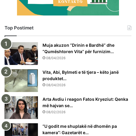
Top Postimet
Muja akuzon “Drinin e Bardhë” dhe
“Qumështoren Vita” për furnizim…
08/04/2026
Vita, Abi, Bylmeti e të tjera – këto janë
produktet…
08/04/2026
Arta Avdiu i reagon Fatos Kryeziut: Qenka
më hajvan se…
08/02/2026
“U godit me shuplakë në dhomën pa
kamera”: Gazetarët e…