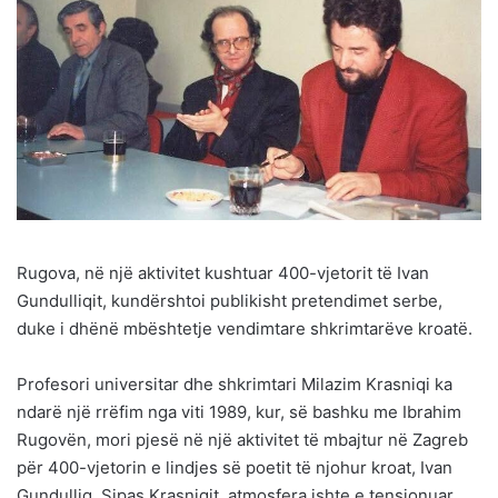
Rugova, në një aktivitet kushtuar 400-vjetorit të Ivan
Gundulliqit, kundërshtoi publikisht pretendimet serbe,
duke i dhënë mbështetje vendimtare shkrimtarëve kroatë.
Profesori universitar dhe shkrimtari Milazim Krasniqi ka
ndarë një rrëfim nga viti 1989, kur, së bashku me Ibrahim
Rugovën, mori pjesë në një aktivitet të mbajtur në Zagreb
për 400-vjetorin e lindjes së poetit të njohur kroat, Ivan
Gundulliq. Sipas Krasniqit, atmosfera ishte e tensionuar