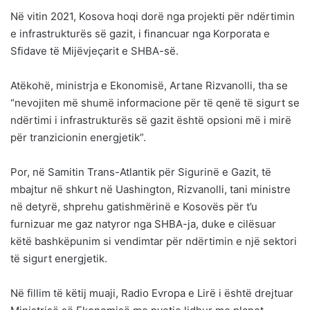
Në vitin 2021, Kosova hoqi dorë nga projekti për ndërtimin
e infrastrukturës së gazit, i financuar nga Korporata e
Sfidave të Mijëvjeçarit e SHBA-së.
Atëkohë, ministrja e Ekonomisë, Artane Rizvanolli, tha se
“nevojiten më shumë informacione për të qenë të sigurt se
ndërtimi i infrastrukturës së gazit është opsioni më i mirë
për tranzicionin energjetik”.
Por, në Samitin Trans-Atlantik për Sigurinë e Gazit, të
mbajtur në shkurt në Uashington, Rizvanolli, tani ministre
në detyrë, shprehu gatishmërinë e Kosovës për t’u
furnizuar me gaz natyror nga SHBA-ja, duke e cilësuar
këtë bashkëpunim si vendimtar për ndërtimin e një sektori
të sigurt energjetik.
Në fillim të këtij muaji, Radio Evropa e Lirë i është drejtuar