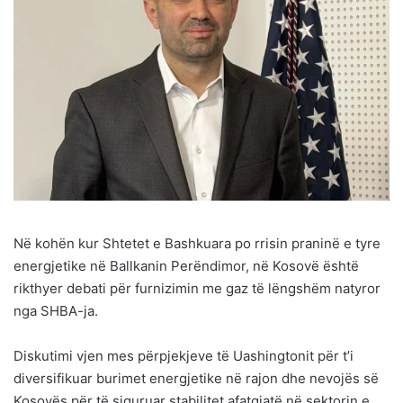
Në kohën kur Shtetet e Bashkuara po rrisin praninë e tyre
energjetike në Ballkanin Perëndimor, në Kosovë është
rikthyer debati për furnizimin me gaz të lëngshëm natyror
nga SHBA-ja.
Diskutimi vjen mes përpjekjeve të Uashingtonit për t’i
diversifikuar burimet energjetike në rajon dhe nevojës së
Kosovës për të siguruar stabilitet afatgjatë në sektorin e