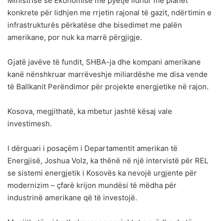
Ministrisë së Ekonomisë me pyetje lidhur me planet
konkrete për lidhjen me rrjetin rajonal të gazit, ndërtimin e
infrastrukturës përkatëse dhe bisedimet me palën
amerikane, por nuk ka marrë përgjigje.
Gjatë javëve të fundit, SHBA-ja dhe kompani amerikane
kanë nënshkruar marrëveshje miliardëshe me disa vende
të Ballkanit Perëndimor për projekte energjetike në rajon.
Kosova, megjithatë, ka mbetur jashtë kësaj vale
investimesh.
I dërguari i posaçëm i Departamentit amerikan të
Energjisë, Joshua Volz, ka thënë në një intervistë për REL
se sistemi energjetik i Kosovës ka nevojë urgjente për
modernizim – çfarë krijon mundësi të mëdha për
industrinë amerikane që të investojë.