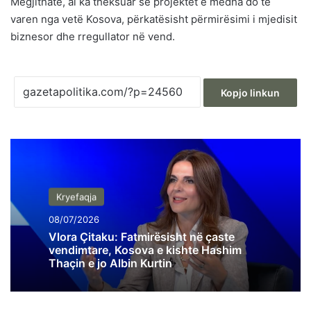
Megjithatë, ai ka theksuar se projektet e mëdha do të
varen nga vetë Kosova, përkatësisht përmirësimi i mjedisit
biznesor dhe rregullator në vend.
Kopjo linkun
Kryefaqja
08/07/2026
Vlora Çitaku: Fatmirësisht në çaste
vendimtare, Kosova e kishte Hashim
Thaçin e jo Albin Kurtin