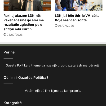
Rexhaj akuzon LDK-në:
LDK-ja i bën thirrje VV-së ta
Pakënaqësinë që e ka me
ftojë seancën sonte
rezultatin zgjedhor po e
08/07/2026
shfryn mbi Kurtin
08/07/2026
Për ne
Gazeta Politika u themelua nga një grup gazetarësh me përvojë.
Qëllimi i Gazetës Politika?
Vetëm një qëllim: lajme pa kompromis.
Kategoritë