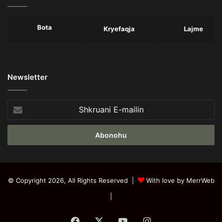
Bota
Kryefaqja
Lajme
Newsletter
Shkruani
E-
mailin
© Copyright 2026, All Rights Reserved |
With love by MerrWeb
|
Facebook
X
YouTube
Instagram