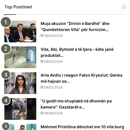
Top Postimet
Muja akuzon “Drinin e Bardhë” dhe
“Qumështoren Vita” për furnizim…
08/04/2026
Vita, Abi, Bylmeti e të tjera – këto janë
produktet…
08/04/2026
Arta Avdiu i reagon Fatos Kryeziut: Qenka
më hajvan se…
08/02/2026
“U godit me shuplakë në dhomën pa
kamera”: Gazetarët e…
08/06/2026
Mehmet Prishtina dënohet me 10 vite burg