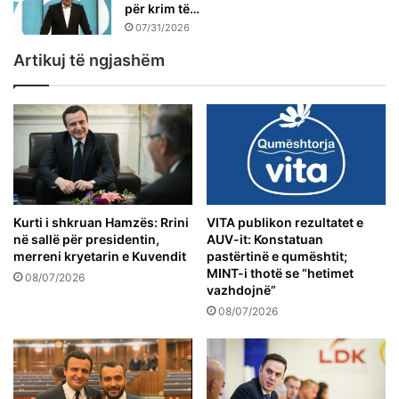
për krim të…
07/31/2026
Artikuj të ngjashëm
Kurti i shkruan Hamzës: Rrini
VITA publikon rezultatet e
në sallë për presidentin,
AUV-it: Konstatuan
merreni kryetarin e Kuvendit
pastërtinë e qumështit;
MINT-i thotë se “hetimet
08/07/2026
vazhdojnë”
08/07/2026