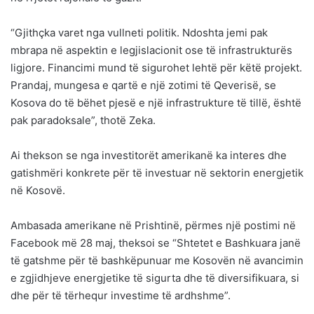
“Gjithçka varet nga vullneti politik. Ndoshta jemi pak
mbrapa në aspektin e legjislacionit ose të infrastrukturës
ligjore. Financimi mund të sigurohet lehtë për këtë projekt.
Prandaj, mungesa e qartë e një zotimi të Qeverisë, se
Kosova do të bëhet pjesë e një infrastrukture të tillë, është
pak paradoksale”, thotë Zeka.
Ai thekson se nga investitorët amerikanë ka interes dhe
gatishmëri konkrete për të investuar në sektorin energjetik
në Kosovë.
Ambasada amerikane në Prishtinë, përmes një postimi në
Facebook më 28 maj, theksoi se “Shtetet e Bashkuara janë
të gatshme për të bashkëpunuar me Kosovën në avancimin
e zgjidhjeve energjetike të sigurta dhe të diversifikuara, si
dhe për të tërhequr investime të ardhshme”.