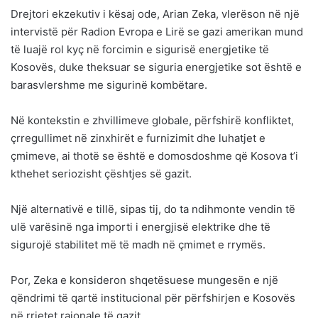
Drejtori ekzekutiv i kësaj ode, Arian Zeka, vlerëson në një
intervistë për Radion Evropa e Lirë se gazi amerikan mund
të luajë rol kyç në forcimin e sigurisë energjetike të
Kosovës, duke theksuar se siguria energjetike sot është e
barasvlershme me sigurinë kombëtare.
Në kontekstin e zhvillimeve globale, përfshirë konfliktet,
çrregullimet në zinxhirët e furnizimit dhe luhatjet e
çmimeve, ai thotë se është e domosdoshme që Kosova t’i
kthehet seriozisht çështjes së gazit.
Një alternativë e tillë, sipas tij, do ta ndihmonte vendin të
ulë varësinë nga importi i energjisë elektrike dhe të
sigurojë stabilitet më të madh në çmimet e rrymës.
Por, Zeka e konsideron shqetësuese mungesën e një
qëndrimi të qartë institucional për përfshirjen e Kosovës
në rrjetet rajonale të gazit.