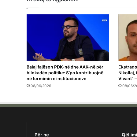
Balaj fajëson PDK-në dhe AAK-në për
Ekstrado
bllokadën politike: S’po kontribuojnë
Nikollaj,
në formimin e institucioneve
Vivant” –
08/06/2026
08/06/2
Për ne
Qëllimi