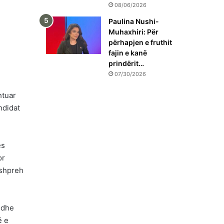
08/06/2026
Paulina Nushi-
Muhaxhiri: Për
përhapjen e fruthit
fajin e kanë
prindërit…
07/30/2026
htuar
ndidat
ës
or
 shpreh
edhe
ë e