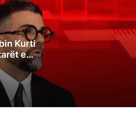
Kryeziu e VV-së: Posti i presidentit nuk
duhet t’i takojë LDK-së
Pozhari: Albin Kurti duhet t’ia japë
bin Kurti
presidentin opozitës, kështu tregohet
tarët e
madhështia e ruhet demokracia
të
Ganimeta Musliu: Albin Kurti po e çon
Kosovën në zgjedhje të reja
Ermal Sadiku: Asnjë parti nuk i ka fituar 6
deputetë, atëherë të kemi një kryeminist
konsensual