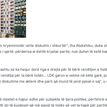
ër kryeministër ishte diskutim i shkurtër”, tha Abdixhiku, duke s
e i qartë: përderisa ai është kryetar partie, nuk duhet të ketë ka
thashtu se ka hequr dorë nga e drejta për të bërë renditjen e list
renditja për ta bërë listën… LDK garon e vetme në këtë garë, p
jë diskutime me akterë dhe parti që mund të jenë pjesë e saj”, u
ë mbetet e hapur edhe për subjekte të tjera politike, përfshirë 
K do të kujdeset që një pjesë të listës së vet ta hapë për partit