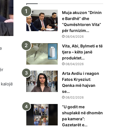
Muja akuzon “Drinin
e Bardhë” dhe
“Qumështoren Vita”
për furnizim…
08/04/2026
Vita, Abi, Bylmeti e të
he
tjera – këto janë
produktet…
08/04/2026
ër
Arta Avdiu i reagon
Fatos Kryeziut:
 kalojë
Qenka më hajvan
se…
08/02/2026
“U godit me
shuplakë në dhomën
pa kamera”:
Gazetarët e…