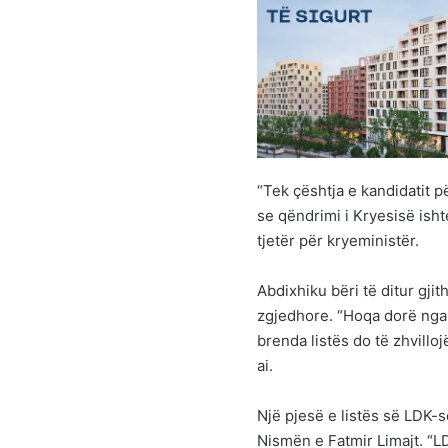
“Tek çështja e kandidatit p
se qëndrimi i Kryesisë isht
tjetër për kryeministër.
Abdixhiku bëri të ditur gji
zgjedhore. “Hoqa dorë nga 
brenda listës do të zhvillo
ai.
Një pjesë e listës së LDK-s
Nismën e Fatmir Limajt. “LD