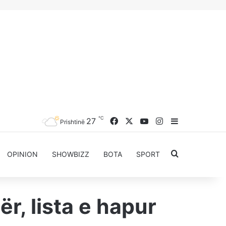
℃
Facebook
X
YouTube
Instagram
27
Sidebar
Prishtinë
Kërkoni për..
OPINION
SHOWBIZZ
BOTA
SPORT
, lista e hapur