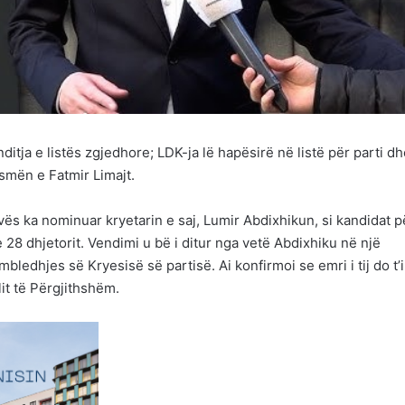
itja e listës zgjedhore; LDK-ja lë hapësirë në listë për parti d
ismën e Fatmir Limajt.
ës ka nominuar kryetarin e saj, Lumir Abdixhikun, si kandidat p
 28 dhjetorit. Vendimi u bë i ditur nga vetë Abdixhiku në një
ledhjes së Kryesisë së partisë. Ai konfirmoi se emri i tij do t’i
it të Përgjithshëm.