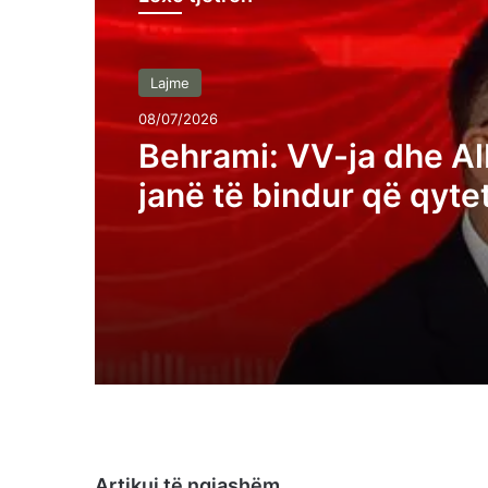
Lajme
08/07/2026
Behrami: VV-ja dhe Al
janë të bindur që qyte
Kosovës janë analfabe
funksionalë
Artikuj të ngjashëm