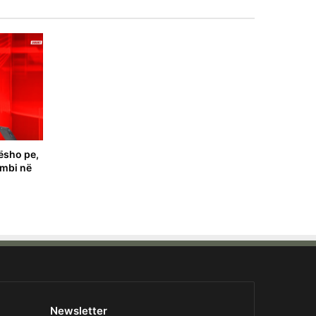
ësho pe,
ombi në
Newsletter