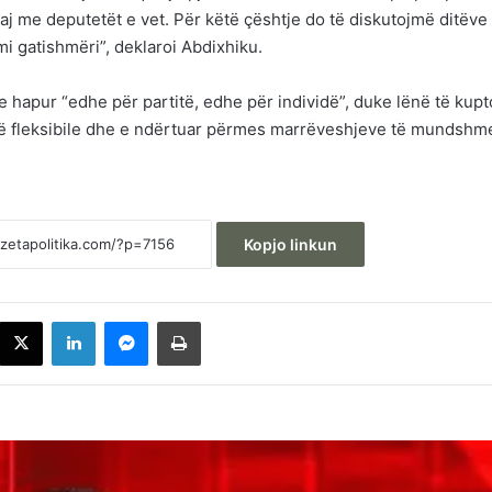
maj me deputetët e vet. Për këtë çështje do të diskutojmë ditëve
emi gatishmëri”, deklaroi Abdixhiku.
e hapur “edhe për partitë, edhe për individë”, duke lënë të kup
etë fleksibile dhe e ndërtuar përmes marrëveshjeve të mundshm
Kopjo linkun
acebook
X
LinkedIn
Messenger
Printoje
Behrami: VV-ja dhe Albin Kurti janë të
bindur që qytetarët e Kosovës janë
analfabetë funksionalë