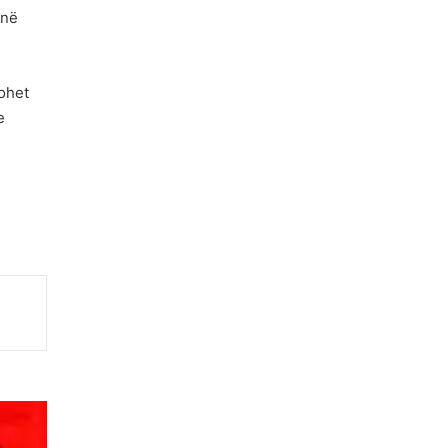
 në
tohet
e