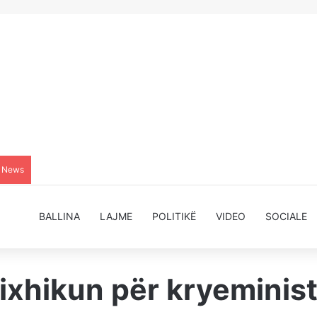
g News
BALLINA
LAJME
POLITIKË
VIDEO
SOCIALE
hikun për kryeministër