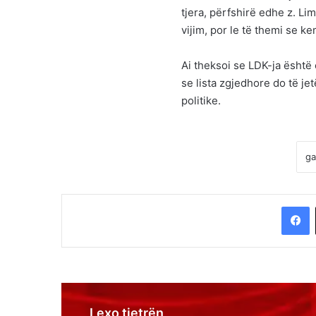
tjera, përfshirë edhe z. Li
vijim, por le të themi se k
Ai theksoi se LDK-ja është 
se lista zgjedhore do të j
politike.
F
Lexo tjetrën