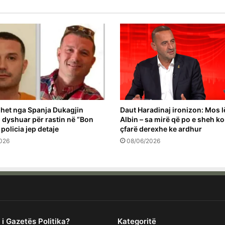
het nga Spanja Dukagjin
Daut Haradinaj ironizon: Mos l
 i dyshuar për rastin në “Bon
Albin – sa mirë që po e sheh k
 policia jep detaje
çfarë derexhe ke ardhur
026
08/06/2026
 i Gazetës Politika?
Kategoritë