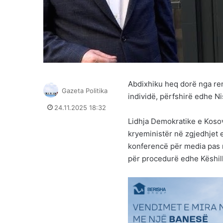
Abdixhiku heq dorë nga rend
Gazeta Politika
individë, përfshirë edhe N
24.11.2025 18:32
Lidhja Demokratike e Kosov
kryeministër në zgjedhjet e
konferencë për media pas mb
për procedurë edhe Këshill