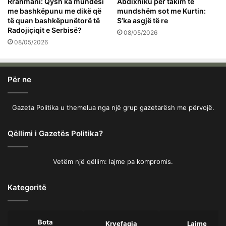
Rrahmani: Qysh ka mundësi
Abdixhiku për takim të
me bashkëpunu me dikë që
mundshëm sot me Kurtin:
të quan bashkëpunëtorë të
S’ka asgjë të re
Radojiçiqit e Serbisë?
08/05/2026
08/05/2026
Për ne
Gazeta Politika u themelua nga një grup gazetarësh me përvojë.
Qëllimi i Gazetës Politika?
Vetëm një qëllim: lajme pa kompromis.
Kategoritë
Bota
Kryefaqja
Lajme