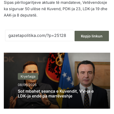
Sipas përllogaritjeve aktuale të mandateve, Vetëvendosje
ka siguruar 50 ulëse në Kuvend, PDK-ja 23, LDK-ja 19 dhe
AAK-ja 8 deputetë.
Kopjo linkun
Kryefaqja
08/06/2026
Sot mbahet seanca e Kuvendit, VV-ja e
LDK-ja ende pa marrëveshje