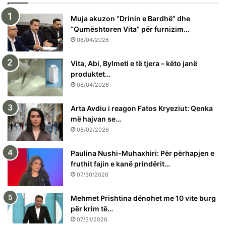
Muja akuzon “Drinin e Bardhë” dhe
“Qumështoren Vita” për furnizim…
08/04/2026
Vita, Abi, Bylmeti e të tjera – këto janë
produktet…
08/04/2026
Arta Avdiu i reagon Fatos Kryeziut: Qenka
më hajvan se…
08/02/2026
Paulina Nushi-Muhaxhiri: Për përhapjen e
fruthit fajin e kanë prindërit…
07/30/2026
Mehmet Prishtina dënohet me 10 vite burg
për krim të…
07/31/2026