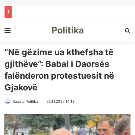
Politika
Menu
Kë
“Në gëzime ua kthefsha të
gjithëve”: Babai i Daorsës
falënderon protestuesit në
Gjakovë
Gazeta Politika
23.11.2025 14:13