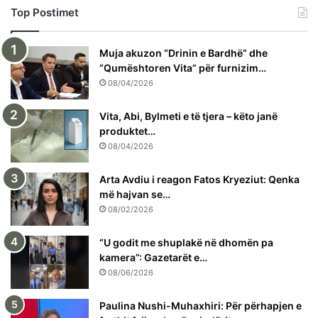
Top Postimet
Muja akuzon “Drinin e Bardhë” dhe
“Qumështoren Vita” për furnizim…
08/04/2026
Vita, Abi, Bylmeti e të tjera – këto janë
produktet…
08/04/2026
Arta Avdiu i reagon Fatos Kryeziut: Qenka
më hajvan se…
08/02/2026
“U godit me shuplakë në dhomën pa
kamera”: Gazetarët e…
08/06/2026
Paulina Nushi-Muhaxhiri: Për përhapjen e