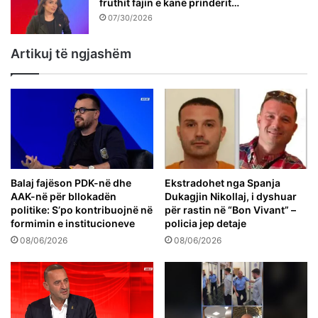
fruthit fajin e kanë prindërit…
07/30/2026
Artikuj të ngjashëm
Balaj fajëson PDK-në dhe
Ekstradohet nga Spanja
AAK-në për bllokadën
Dukagjin Nikollaj, i dyshuar
politike: S’po kontribuojnë në
për rastin në “Bon Vivant” –
formimin e institucioneve
policia jep detaje
08/06/2026
08/06/2026