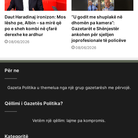
Daut Haradinaj ironizon: Mos
“U godit me shuplakë në
lësho pe, Albin – sa mirë që
dhomën pa kamera”:
po e sheh kombi në çfarë
Gazetarët e Shënjestër
derexhe ke ardhur
ankohen për sjelljen
joprofesionale të policëve
08/06/2026
08/06/2026
Për ne
Gazeta Politika u themelua nga një grup gazetarësh me përvojë.
Qëllimi i Gazetës Politika?
Vetëm një qëllim: lajme pa kompromis.
Kategoritë