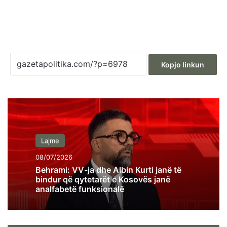
Kopjo linkun
Lajme
08/07/2026
Behrami: VV-ja dhe Albin Kurti janë të
bindur që qytetarët e Kosovës janë
analfabetë funksionalë