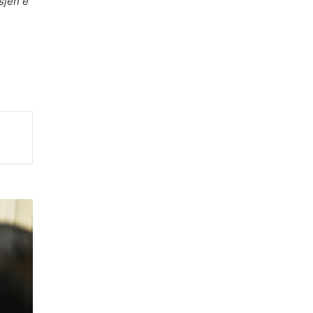
sjen e
 e
i