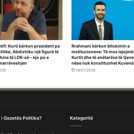
tifi: Kurti kërkon president pa
Rrahmani kërkon bllokimin e
itike, Abdixhiku një figurë të
institucioneve: Të mos lejojmë
hme të LDK-së – kjo po e
Kurtit dhe të anëtarëve të Qeve
marrëveshjen
nëse nuk konstituohet Kuvendi
026
08/07/2026
 i Gazetës Politika?
Kategoritë