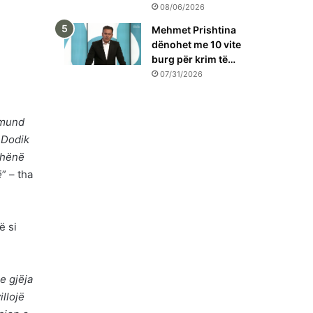
08/06/2026
Mehmet Prishtina
dënohet me 10 vite
burg për krim të…
07/31/2026
 mund
 Dodik
thënë
ë
” – tha
ë si
e gjëja
llojë