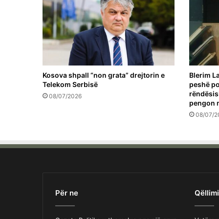
Kosova shpall “non grata” drejtorin e
Blerim La
Telekom Serbisë
peshë pol
rëndësis
08/07/2026
pengon 
08/07/2
Për ne
Qëllimi