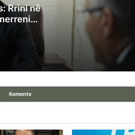
LDK-ja i bën thirrje VV-së ta ftojë seancë
: Rrini në
sonte
 merreni
Deliu: Albin Kurti po bllokon qëllimshëm
institucionet, Kuvendi nuk është pronë
private e tij
Avni Dehari thërret vazhdimin e seancës
konstituive të Kuvendit për nesër në orë
11:00
Komento