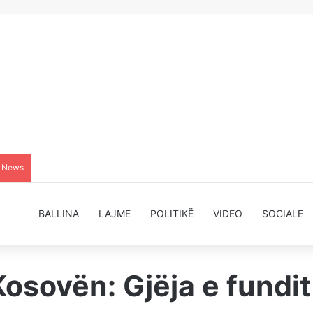
g News
BALLINA
LAJME
POLITIKË
VIDEO
SOCIALE
Kosovën: Gjëja e fundi