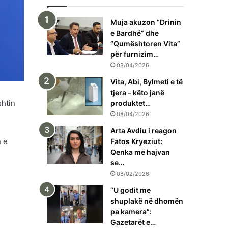
Muja akuzon “Drinin
e Bardhë” dhe
“Qumështoren Vita”
për furnizim…
08/04/2026
Vita, Abi, Bylmeti e të
tjera – këto janë
shtin
produktet…
08/04/2026
Arta Avdiu i reagon
n e
Fatos Kryeziut:
Qenka më hajvan
se…
08/02/2026
“U godit me
shuplakë në dhomën
pa kamera”:
Gazetarët e…