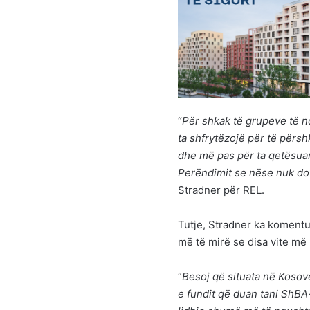
“
Për shkak të grupeve të nd
ta shfrytëzojë për të përs
dhe më pas për ta qetësuar 
Perëndimit se nëse nuk do 
Stradner për REL.
Tutje, Stradner ka komentu
më të mirë se disa vite më 
“
Besoj që situata në Kosovë
e fundit që duan tani ShBA