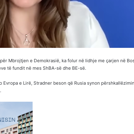
 për Mbrojtjen e Demokrasië, ka folur në lidhje me çarjen në Bo
jeve të fundit në mes ShBA-së dhe BE-së.
o Evropa e Lirë, Stradner beson që Rusia synon përshkallëzimi
.