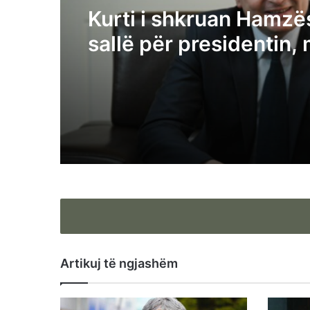
Kurti i shkruan Hamzës
sallë për presidentin,
kryetarin e Kuvendit
Artikuj të ngjashëm