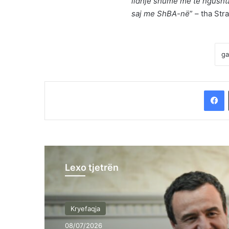
lidhje shumë më të ngusht
saj me ShBA-në
” – tha Str
F
Lexo tjetrën
Kryefaqja
08/07/2026