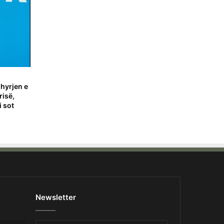
 hyrjen e
risë,
 sot
Newsletter