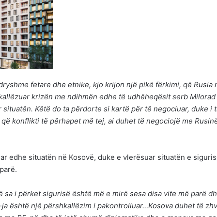
ryshme fetare dhe etnike, kjo krijon një pikë fërkimi, që Rusia
hkallëzuar krizën me ndihmën edhe të udhëheqësit serb Milorad
situatën. Këtë do ta përdorte si kartë për të negociuar, duke i 
që konflikti të përhapet më tej, ai duhet të negociojë me Rusin
ar edhe situatën në Kosovë, duke e vlerësuar situatën e siguris
parë.
 sa i përket sigurisë është më e mirë sesa disa vite më parë dh
-ja është një përshkallëzim i pakontrolluar…Kosova duhet të zhvi