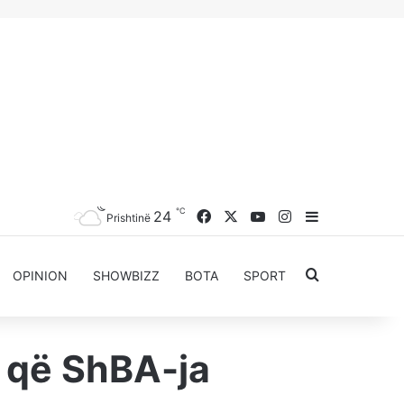
℃
Facebook
X
YouTube
Instagram
24
Sidebar
Prishtinë
Kërkoni për..
OPINION
SHOWBIZZ
BOTA
SPORT
t që ShBA-ja