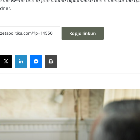
a me BE-në dhe të jetë shumë diplomatike dhe e mencur me qa
adner.
Kopjo linkun
acebook
X
LinkedIn
Messenger
Printoje
Kurti i shkruan Hamzës: Rrini në sallë për
presidentin, merreni kryetarin e Kuvendit
Rexhaj akuzon LDK-në: Pakënaqësinë që
ka me rezultatin zgjedhor po e shfryn mb
Kurtin