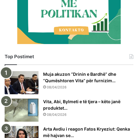
Top Postimet
Muja akuzon “Drinin e Bardhë” dhe
“Qumështoren Vita” për furnizim…
08/04/2026
Vita, Abi, Bylmeti e të tjera – këto janë
produktet…
08/04/2026
Arta Avdiu i reagon Fatos Kryeziut: Qenka
më hajvan se…