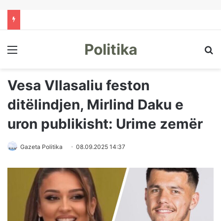
Politika
Menu
Kë
Vesa Vllasaliu feston
ditëlindjen, Mirlind Daku e
uron publikisht: Urime zemër
Gazeta Politika
08.09.2025 14:37