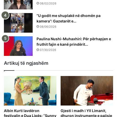
08/02/2026
“U godit me shuplakë në dhomën pa
kamera”: Gazetarët e…
08/06/2026
Paulina Nushi-Muhaxhiri: Për përhapjen e
fruthit fajin e kanë prindërit…
07/30/2026
Artikuj të ngjashëm
Albin Kurti lavdëron
Gjesti i madh i Yll Limanit,
festivalin e Dua Lipës: “Sunny
dhuron instrumente e pajisje