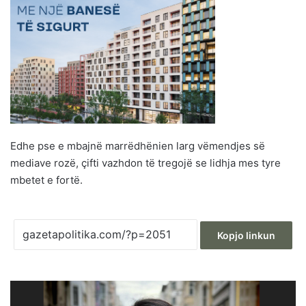
Edhe pse e mbajnë marrëdhënien larg vëmendjes së
mediave rozë, çifti vazhdon të tregojë se lidhja mes tyre
mbetet e fortë.
Kopjo linkun