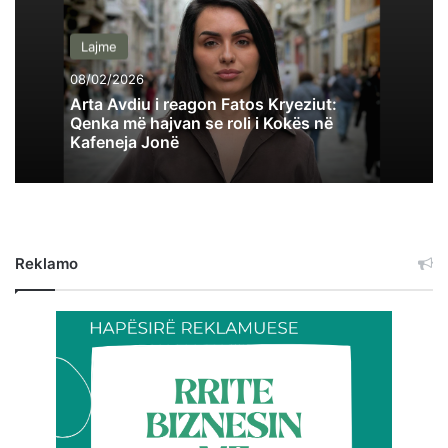
Lajme
08/02/2026
Arta Avdiu i reagon Fatos Kryeziut:
Qenka më hajvan se roli i Kokës në
Kafeneja Jonë
Reklamo