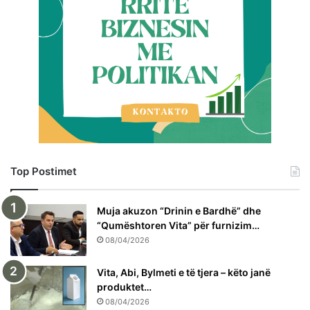
Top Postimet
Muja akuzon “Drinin e Bardhë” dhe
“Qumështoren Vita” për furnizim…
08/04/2026
Vita, Abi, Bylmeti e të tjera – këto janë
produktet…
08/04/2026