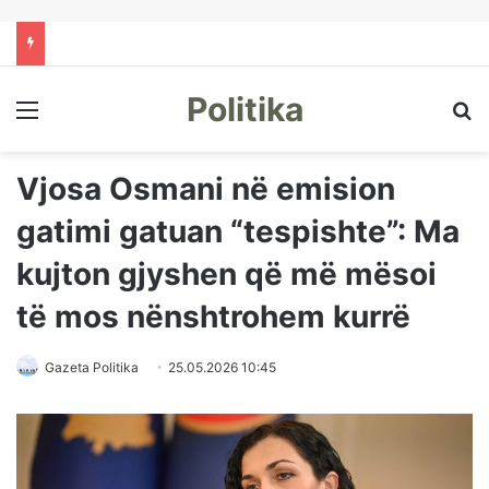
Politika
Menu
Kë
Vjosa Osmani në emision
gatimi gatuan “tespishte”: Ma
kujton gjyshen që më mësoi
të mos nënshtrohem kurrë
Gazeta Politika
25.05.2026 10:45