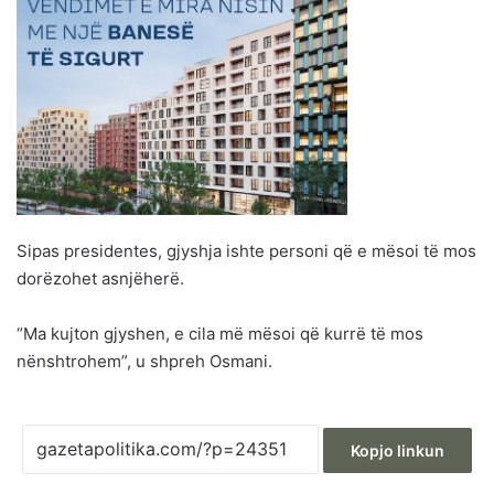
Sipas presidentes, gjyshja ishte personi që e mësoi të mos
dorëzohet asnjëherë.
“Ma kujton gjyshen, e cila më mësoi që kurrë të mos
nënshtrohem”, u shpreh Osmani.
Kopjo linkun