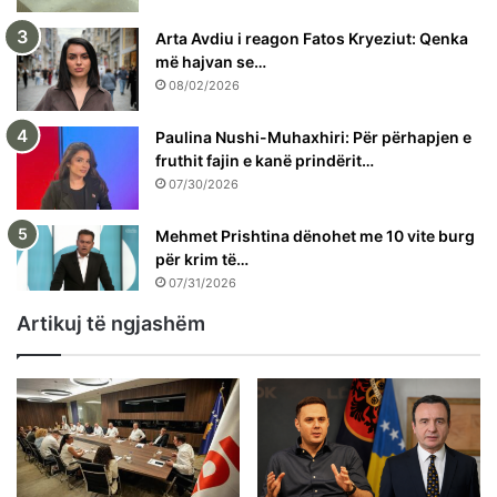
Arta Avdiu i reagon Fatos Kryeziut: Qenka
më hajvan se…
08/02/2026
Paulina Nushi-Muhaxhiri: Për përhapjen e
fruthit fajin e kanë prindërit…
07/30/2026
Mehmet Prishtina dënohet me 10 vite burg
për krim të…
07/31/2026
Artikuj të ngjashëm