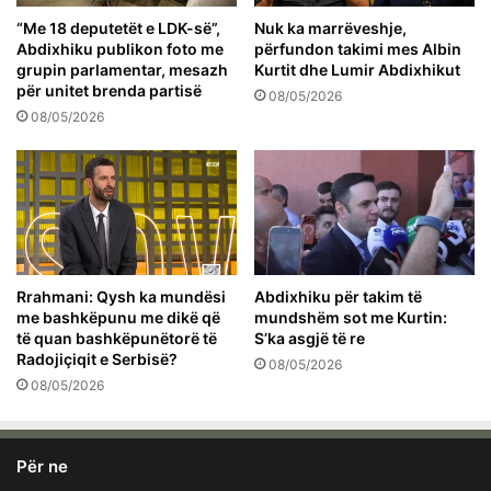
“Me 18 deputetët e LDK-së”,
Nuk ka marrëveshje,
Abdixhiku publikon foto me
përfundon takimi mes Albin
grupin parlamentar, mesazh
Kurtit dhe Lumir Abdixhikut
për unitet brenda partisë
08/05/2026
08/05/2026
Rrahmani: Qysh ka mundësi
Abdixhiku për takim të
me bashkëpunu me dikë që
mundshëm sot me Kurtin:
të quan bashkëpunëtorë të
S’ka asgjë të re
Radojiçiqit e Serbisë?
08/05/2026
08/05/2026
Për ne