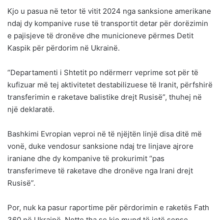
Kjo u pasua në tetor të vitit 2024 nga sanksione amerikane
ndaj dy kompanive ruse të transportit detar për dorëzimin
e pajisjeve të dronëve dhe municioneve përmes Detit
Kaspik për përdorim në Ukrainë.
“Departamenti i Shtetit po ndërmerr veprime sot për të
kufizuar më tej aktivitetet destabilizuese të Iranit, përfshirë
transferimin e raketave balistike drejt Rusisë”, thuhej në
një deklaratë.
Bashkimi Evropian veproi në të njëjtën linjë disa ditë më
vonë, duke vendosur sanksione ndaj tre linjave ajrore
iraniane dhe dy kompanive të prokurimit “pas
transferimeve të raketave dhe dronëve nga Irani drejt
Rusisë”.
Por, nuk ka pasur raportime për përdorimin e raketës Fath
360 në Ukrainë. Notte tha se kjo mund të jetë sepse