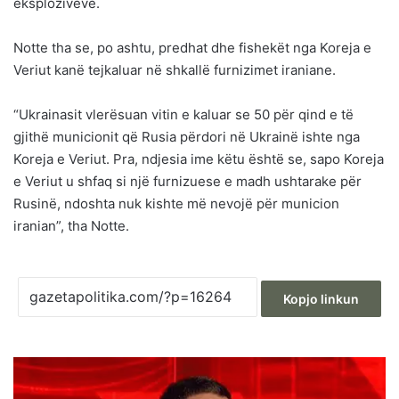
eksplozivëve.
Notte tha se, po ashtu, predhat dhe fishekët nga Koreja e
Veriut kanë tejkaluar në shkallë furnizimet iraniane.
“Ukrainasit vlerësuan vitin e kaluar se 50 për qind e të
gjithë municionit që Rusia përdori në Ukrainë ishte nga
Koreja e Veriut. Pra, ndjesia ime këtu është se, sapo Koreja
e Veriut u shfaq si një furnizuese e madh ushtarake për
Rusinë, ndoshta nuk kishte më nevojë për municion
iranian”, tha Notte.
Kopjo linkun