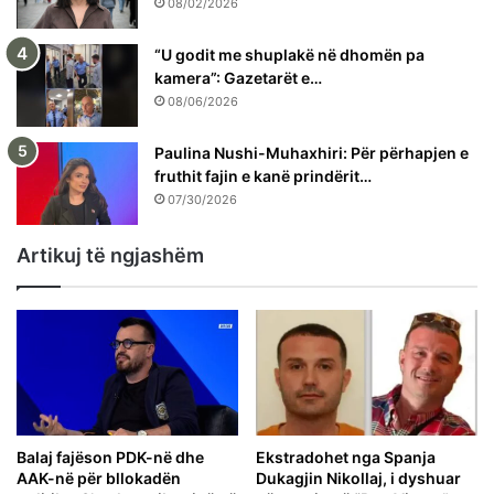
08/02/2026
“U godit me shuplakë në dhomën pa
kamera”: Gazetarët e…
08/06/2026
Paulina Nushi-Muhaxhiri: Për përhapjen e
fruthit fajin e kanë prindërit…
07/30/2026
Artikuj të ngjashëm
Balaj fajëson PDK-në dhe
Ekstradohet nga Spanja
AAK-në për bllokadën
Dukagjin Nikollaj, i dyshuar