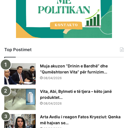
Top Postimet
Muja akuzon “Drinin e Bardhë” dhe
“Qumështoren Vita” për furnizim…
08/04/2026
Vita, Abi, Bylmeti e të tjera – këto janë
produktet…
08/04/2026
Arta Avdiu i reagon Fatos Kryeziut: Qenka
më hajvan se…