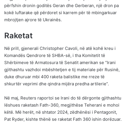
përfshin dronin goditës Geran dhe Gerberan, një dron pa
kokë luftarake që përdoret si karrem për të mbingarkuar
mbrojtjen ajrore të Ukrainës.
Raketat
Në prill, gjenerali Christopher Cavoli, në atë kohë kreu i
Komandës Qendrore të SHBA-së, i tha Komitetit të
Shërbimeve të Armatosura të Senatit amerikan se “Irani
gjithashtu vazhdoi mbështetjen e tij materiale për Rusinë,
duke dhuruar mbi 400 raketa balistike me rreze të
shkurtër veprimi dhe qindra mijëra predha artilerie”.
Në maj, Reuters raportoi se Irani do të dërgonte gjithashtu
lëshues raketash Fath-360, megjithëse Teherani e mohoi
këtë. Më herët, në shtator 2024, zëdhënësi i Pentagonit,
Pat Ryder, kishte thënë se raketat Fath 360 ishin dorëzuar.