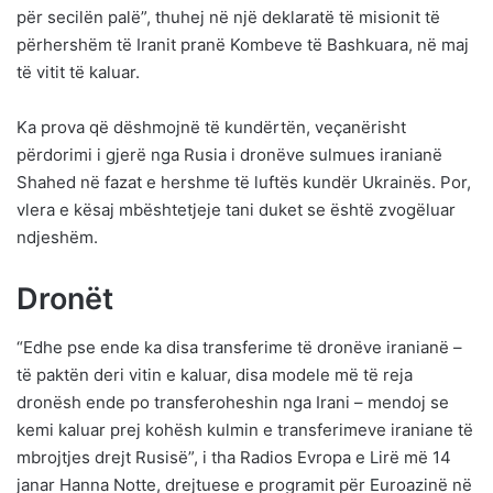
për secilën palë”, thuhej në një deklaratë të misionit të
përhershëm të Iranit pranë Kombeve të Bashkuara, në maj
të vitit të kaluar.
Ka prova që dëshmojnë të kundërtën, veçanërisht
përdorimi i gjerë nga Rusia i dronëve sulmues iranianë
Shahed në fazat e hershme të luftës kundër Ukrainës. Por,
vlera e kësaj mbështetjeje tani duket se është zvogëluar
ndjeshëm.
Dronët
“Edhe pse ende ka disa transferime të dronëve iranianë –
të paktën deri vitin e kaluar, disa modele më të reja
dronësh ende po transferoheshin nga Irani – mendoj se
kemi kaluar prej kohësh kulmin e transferimeve iraniane të
mbrojtjes drejt Rusisë”, i tha Radios Evropa e Lirë më 14
janar Hanna Notte, drejtuese e programit për Euroazinë në