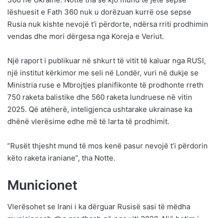
lëshuesit e Fath 360 nuk u dorëzuan kurrë ose sepse
Rusia nuk kishte nevojë t’i përdorte, ndërsa rriti prodhimin
vendas dhe mori dërgesa nga Koreja e Veriut.
Një raport i publikuar në shkurt të vitit të kaluar nga RUSI,
një institut kërkimor me seli në Londër, vuri në dukje se
Ministria ruse e Mbrojtjes planifikonte të prodhonte rreth
750 raketa balistike dhe 560 raketa lundruese në vitin
2025. Që atëherë, inteligjenca ushtarake ukrainase ka
dhënë vlerësime edhe më të larta të prodhimit.
“Rusët thjesht mund të mos kenë pasur nevojë t’i përdorin
këto raketa iraniane”, tha Notte.
Municionet
Vlerësohet se Irani i ka dërguar Rusisë sasi të mëdha