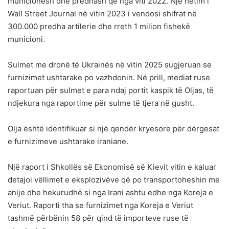
municionesh dhe predhash që nga viti 2022. Një hetim i
Wall Street Journal në vitin 2023 i vendosi shifrat në
300.000 predha artilerie dhe rreth 1 milion fishekë
municioni.
Sulmet me dronë të Ukrainës në vitin 2025 sugjeruan se
furnizimet ushtarake po vazhdonin. Në prill, mediat ruse
raportuan për sulmet e para ndaj portit kaspik të Oljas, të
ndjekura nga raportime për sulme të tjera në gusht.
Olja është identifikuar si një qendër kryesore për dërgesat
e furnizimeve ushtarake iraniane.
Një raport i Shkollës së Ekonomisë së Kievit vitin e kaluar
detajoi vëllimet e eksplozivëve që po transportoheshin me
anije dhe hekurudhë si nga Irani ashtu edhe nga Koreja e
Veriut. Raporti tha se furnizimet nga Koreja e Veriut
tashmë përbënin 58 për qind të importeve ruse të