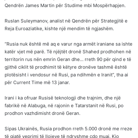
Qendrën James Martin për Studime mbi Mospërhapjen.
Ruslan Suleymanov, analist në Qendrën për Strategjitë e
Reja Euroaziatike, kishte një mendim të ngjashëm.
“Rusia nuk është më aq e varur nga armët iraniane sa ishte
katër vjet më parë. Të njëjtët dronë Shahed prodhohen në
territorin rus nën emrin Geran dhe… rreth 90 për qind e të
gjithë ciklit të prodhimit të këtyre dronëve tashmë është
plotësisht i vendosur në Rusi, pa ndihmën e Iranit”, tha ai
për Current Time më 13 janar.
Irani i ka ofruar Rusisë teknologji dhe trajnim, dhe një
fabrikë në Alabuga, në rajonin e Tatarstanit në Rusi, po
prodhon vazhdimisht dronë Geran.
Sipas Ukrainës, Rusia prodhon rreth 5.000 dronë me rreze
të gjatë veprimi të llojeve të ndryshme çdo muaj. Kjo