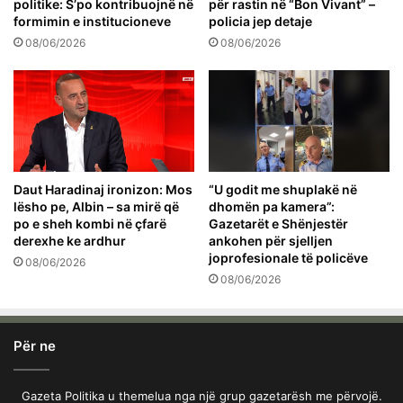
politike: S’po kontribuojnë në
për rastin në “Bon Vivant” –
formimin e institucioneve
policia jep detaje
08/06/2026
08/06/2026
Daut Haradinaj ironizon: Mos
“U godit me shuplakë në
lësho pe, Albin – sa mirë që
dhomën pa kamera”:
po e sheh kombi në çfarë
Gazetarët e Shënjestër
derexhe ke ardhur
ankohen për sjelljen
joprofesionale të policëve
08/06/2026
08/06/2026
Për ne
Gazeta Politika u themelua nga një grup gazetarësh me përvojë.