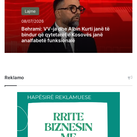
Lajme
08/07/2026
Behrami: VV-ja dhe Albin Kurti janë të
bindur që qytetarët e Kosovës janë
analfabetë funksionalë
Reklamo