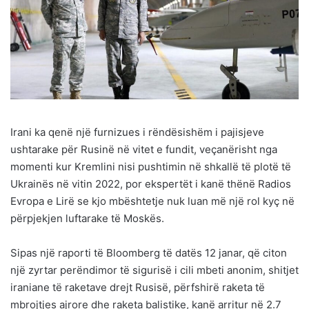
Irani ka qenë një furnizues i rëndësishëm i pajisjeve
ushtarake për Rusinë në vitet e fundit, veçanërisht nga
momenti kur Kremlini nisi pushtimin në shkallë të plotë të
Ukrainës në vitin 2022, por ekspertët i kanë thënë Radios
Evropa e Lirë se kjo mbështetje nuk luan më një rol kyç në
përpjekjen luftarake të Moskës.
Sipas një raporti të Bloomberg të datës 12 janar, që citon
një zyrtar perëndimor të sigurisë i cili mbeti anonim, shitjet
iraniane të raketave drejt Rusisë, përfshirë raketa të
mbrojtjes ajrore dhe raketa balistike, kanë arritur në 2.7