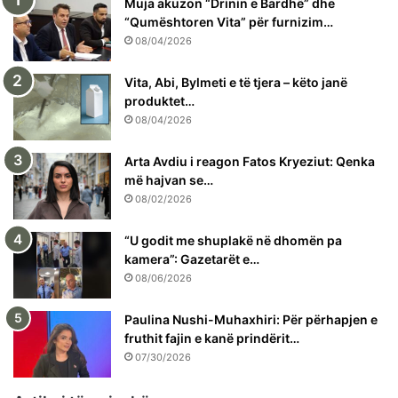
Muja akuzon “Drinin e Bardhë” dhe
“Qumështoren Vita” për furnizim…
08/04/2026
Vita, Abi, Bylmeti e të tjera – këto janë
produktet…
08/04/2026
Arta Avdiu i reagon Fatos Kryeziut: Qenka
më hajvan se…
08/02/2026
“U godit me shuplakë në dhomën pa
kamera”: Gazetarët e…
08/06/2026
Paulina Nushi-Muhaxhiri: Për përhapjen e
fruthit fajin e kanë prindërit…
07/30/2026