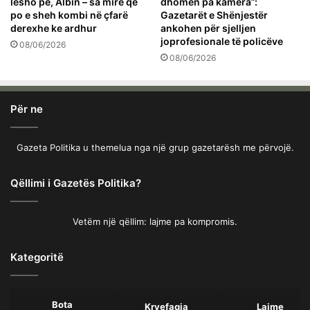
lësho pe, Albin – sa mirë që
dhomën pa kamera”:
po e sheh kombi në çfarë
Gazetarët e Shënjestër
derexhe ke ardhur
ankohen për sjelljen
joprofesionale të policëve
08/06/2026
08/06/2026
Për ne
Gazeta Politika u themelua nga një grup gazetarësh me përvojë.
Qëllimi i Gazetës Politika?
Vetëm një qëllim: lajme pa kompromis.
Kategoritë
Bota
Kryefaqja
Lajme