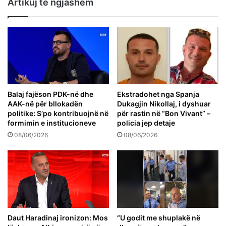
Artikuj të ngjashëm
Balaj fajëson PDK-në dhe
Ekstradohet nga Spanja
AAK-në për bllokadën
Dukagjin Nikollaj, i dyshuar
politike: S’po kontribuojnë në
për rastin në “Bon Vivant” –
formimin e institucioneve
policia jep detaje
08/06/2026
08/06/2026
Daut Haradinaj ironizon: Mos
“U godit me shuplakë në