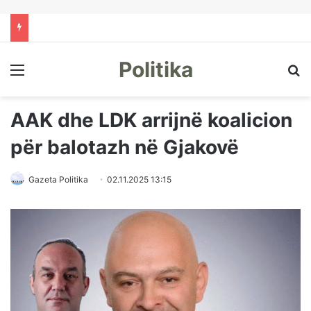
Politika
Menu
Kë
AAK dhe LDK arrijnë koalicion
për balotazh në Gjakovë
Gazeta Politika
02.11.2025 13:15