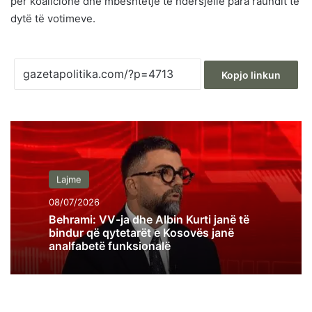
për koalicione dhe mbështetje të ndërsjellë para raundit të
dytë të votimeve.
Kopjo linkun
Lajme
08/07/2026
Behrami: VV-ja dhe Albin Kurti janë të
bindur që qytetarët e Kosovës janë
analfabetë funksionalë