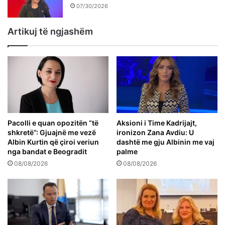
07/30/2026
Artikuj të ngjashëm
Pacolli e quan opozitën “të
Aksioni i Time Kadrijajt,
shkretë”: Gjuajnë me vezë
ironizon Zana Avdiu: U
Albin Kurtin që çiroi veriun
dashtë me gju Albinin me vaj
nga bandat e Beogradit
palme
08/08/2026
08/08/2026