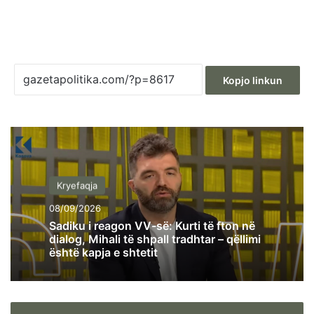
Kopjo linkun
Kryefaqja
08/09/2026
Sadiku i reagon VV-së: Kurti të fton në
dialog, Mihali të shpall tradhtar – qëllimi
është kapja e shtetit