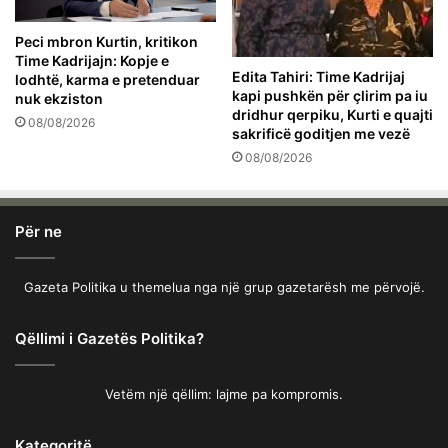
Peci mbron Kurtin, kritikon
Time Kadrijajn: Kopje e
Edita Tahiri: Time Kadrijaj
lodhtë, karma e pretenduar
kapi pushkën për çlirim pa iu
nuk ekziston
dridhur qerpiku, Kurti e quajti
08/08/2026
sakrificë goditjen me vezë
08/08/2026
Për ne
Gazeta Politika u themelua nga një grup gazetarësh me përvojë.
Qëllimi i Gazetës Politika?
Vetëm një qëllim: lajme pa kompromis.
Kategoritë