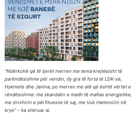
“Ndërkohë që të tjerët merren me tema krejtësisht të
parëndësishme për vendin, dy gra të forta të LDK-së,
Hykmete dhe Janina, po merren me atë që është vërtet e
rëndësishme: me skandalin e madh të mafias energjetike,
me zinxhirin e përfituesve të saj, me Vuk Hamovićin në
krye”
– ka shkruar ai.