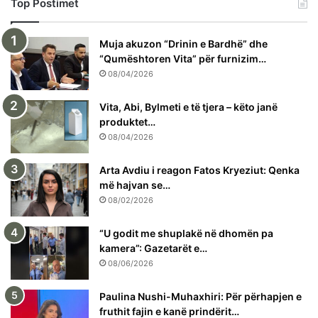
Top Postimet
Muja akuzon “Drinin e Bardhë” dhe
“Qumështoren Vita” për furnizim…
08/04/2026
Vita, Abi, Bylmeti e të tjera – këto janë
produktet…
08/04/2026
Arta Avdiu i reagon Fatos Kryeziut: Qenka
më hajvan se…
08/02/2026
“U godit me shuplakë në dhomën pa
kamera”: Gazetarët e…
08/06/2026
Paulina Nushi-Muhaxhiri: Për përhapjen e
fruthit fajin e kanë prindërit…