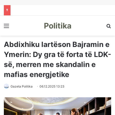
Politika
Menu
Kë
Abdixhiku lartëson Bajramin e
Ymerin: Dy gra të forta të LDK-
së, merren me skandalin e
mafias energjetike
Gazeta Politika
06.12.2025 13:23