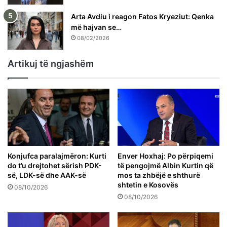
Arta Avdiu i reagon Fatos Kryeziut: Qenka
më hajvan se…
08/02/2026
Artikuj të ngjashëm
Konjufca paralajmëron: Kurti
Enver Hoxhaj: Po përpiqemi
do t’u drejtohet sërish PDK-
të pengojmë Albin Kurtin që
së, LDK-së dhe AAK-së
mos ta zhbëjë e shthurë
shtetin e Kosovës
08/10/2026
08/10/2026