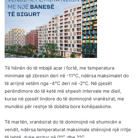
Të hënën do të mbajë acar i fortë, me temperatura
minimale që zbresin deri në -11°C, ndërsa maksimalet do
të arrijnë vetëm nga -4°C deri në -2°C. Në pjesët
perëndimore do të ketë më shpesh intervale me diell,
kurse në pjesët lindore do të dominojnë vranësirat, me
mundësi për reshje të dobëta bore kohëpaskohe.
Të martën, vranësirat do të dominojnë në shumicën e
vendit, ndërsa temperaturat maksimale shënojnë një rritje
të lehtë, duke arritur në 0°C dhe 2°C.