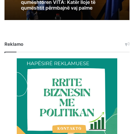
qumështoren VITA: Katër lloje të
qumështit përmbajnë vaj palme
Reklamo