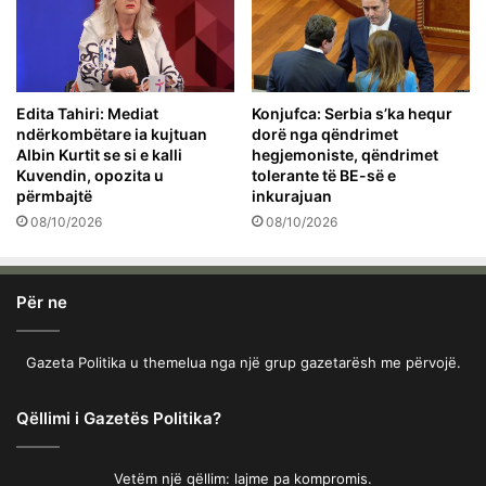
Edita Tahiri: Mediat
Konjufca: Serbia s’ka hequr
ndërkombëtare ia kujtuan
dorë nga qëndrimet
Albin Kurtit se si e kalli
hegjemoniste, qëndrimet
Kuvendin, opozita u
tolerante të BE-së e
përmbajtë
inkurajuan
08/10/2026
08/10/2026
Për ne
Gazeta Politika u themelua nga një grup gazetarësh me përvojë.
Qëllimi i Gazetës Politika?
Vetëm një qëllim: lajme pa kompromis.