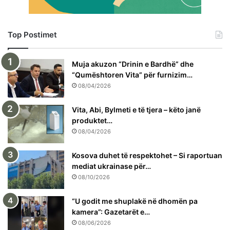
Top Postimet
Muja akuzon “Drinin e Bardhë” dhe
“Qumështoren Vita” për furnizim…
08/04/2026
Vita, Abi, Bylmeti e të tjera – këto janë
produktet…
08/04/2026
Kosova duhet të respektohet – Si raportuan
mediat ukrainase për…
08/10/2026
“U godit me shuplakë në dhomën pa
kamera”: Gazetarët e…
08/06/2026