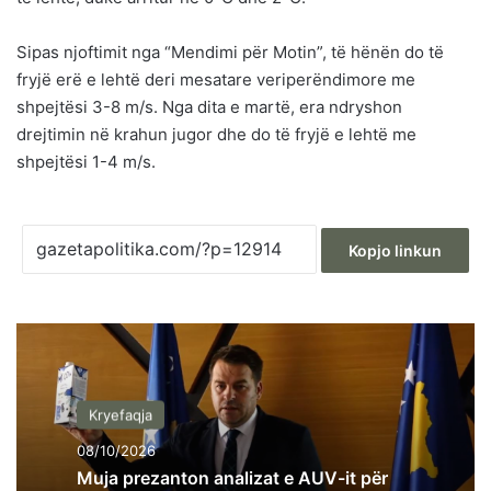
Sipas njoftimit nga “Mendimi për Motin”, të hënën do të
fryjë erë e lehtë deri mesatare veriperëndimore me
shpejtësi 3-8 m/s. Nga dita e martë, era ndryshon
drejtimin në krahun jugor dhe do të fryjë e lehtë me
shpejtësi 1-4 m/s.
Kopjo linkun
Kryefaqja
08/10/2026
Muja prezanton analizat e AUV-it për