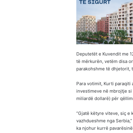
Deputetët e Kuvendit me 1
të mërkurën, vetëm disa or
parakohshme të dhjetorit, të 
Para votimit, Kurti paraqiti
investimeve në mbrojtje si f
miliardë dollarë) për qëlli
“Gjatë këtyre viteve, siç e
vazhdueshme nga Serbia,” th
ka njohur kurrë pavarësinë 