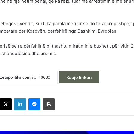
dhe në një hetim penal, që ka rezultuar me arrestimin e më shu
.
heqës i vendit, Kurti ka paralajmëruar se do të veprojë shpejt 
ombëtare për Kosovën, përfshirë nga Bashkimi Evropian.
risë së re përfshijnë gjithashtu miratimin e buxhetit për vitin 
 shëndetësisë dhe arsimit.
Kopjo linkun
acebook
X
LinkedIn
Messenger
Printoje
Bllokada në Kuvend, Bedri Hamza: Nuk