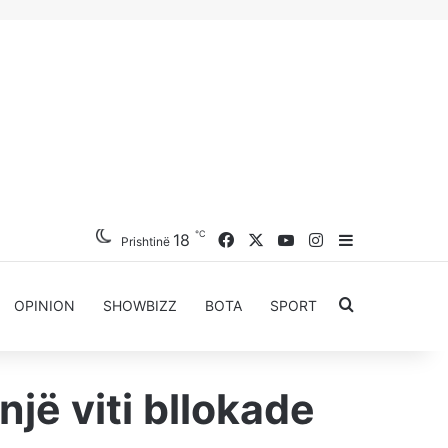
℃
Facebook
X
YouTube
Instagram
18
Sidebar
Prishtinë
Kërkoni për..
OPINION
SHOWBIZZ
BOTA
SPORT
një viti bllokade