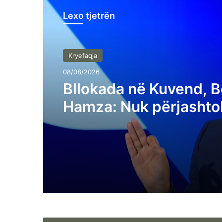
Lexo tjetrën
Kryefaqja
08/08/2026
Bllokada në Kuvend, B
Hamza: Nuk përjashto
protestat