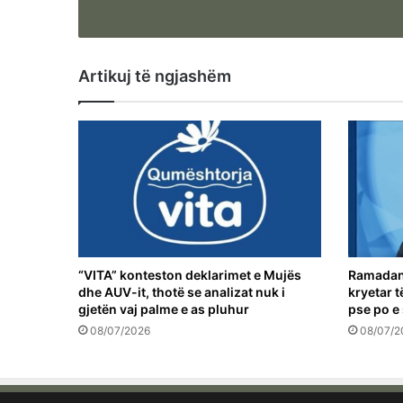
Artikuj të ngjashëm
“VITA” konteston deklarimet e Mujës
Ramadani
dhe AUV-it, thotë se analizat nuk i
kryetar t
gjetën vaj palme e as pluhur
pse po e
08/07/2026
08/07/2