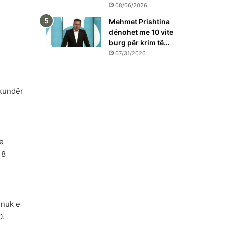
08/06/2026
Mehmet Prishtina
dënohet me 10 vite
burg për krim të…
07/31/2026
 kundër
 e
18
 nuk e
0.