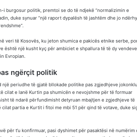
sh-i burgosur politik, premtoi se do të ndjekë “normalizimin e
in, duke synuar “një raport dypalësh të jashtëm dhe jo ndërhy
brendshme”.
në veri të Kosovës, ku jeton shumica e pakicës etnike serbe, po
e është një kusht kyç për ambiciet e shpallura të të dy vendeve
in Evropian.
as ngërçit politik
nd një periudhe të gjatë bllokade politike pas zgjedhjeve jokonkl
r, të cilat e lanë Kurtin pa shumicën e nevojshme për të formuar
sisht të ndarë përfundimisht detyruan mbajtjen e zgjedhjeve të
ilat partia e Kurtit i fitoi me mbi 51 për qind të votave, duke s
javë për t’u konfirmuar, pasi dyshimet për pasaktësi në numërim