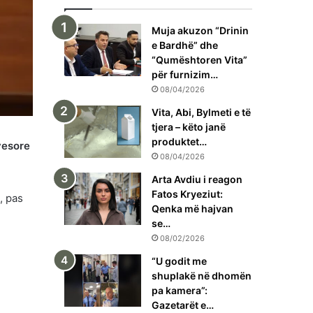
Muja akuzon “Drinin
e Bardhë” dhe
“Qumështoren Vita”
për furnizim…
08/04/2026
Vita, Abi, Bylmeti e të
tjera – këto janë
produktet…
yesore
08/04/2026
Arta Avdiu i reagon
Fatos Kryeziut:
, pas
Qenka më hajvan
se…
08/02/2026
“U godit me
shuplakë në dhomën
pa kamera”:
Gazetarët e…