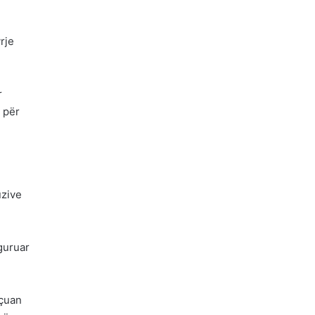
rje
r
 për
uzive
iguruar
 çuan