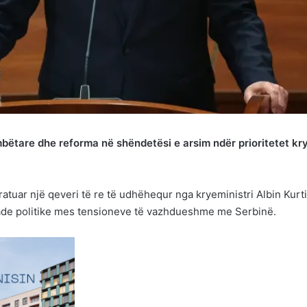
mbëtare dhe reforma në shëndetësi e arsim ndër prioritetet kr
atuar një qeveri të re të udhëhequr nga kryeministri Albin Kurti
kade politike mes tensioneve të vazhdueshme me Serbinë.