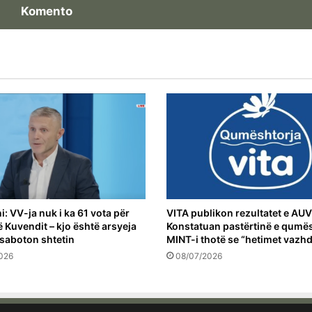
Komento
: VV-ja nuk i ka 61 vota për
VITA publikon rezultatet e AUV-
ë Kuvendit – kjo është arsyeja
Konstatuan pastërtinë e qumës
 saboton shtetin
MINT-i thotë se “hetimet vazh
026
08/07/2026