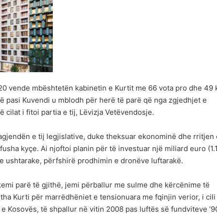
20 vende mbështetën kabinetin e Kurtit me 66 vota pro dhe 49
ë pasi Kuvendi u mblodh për herë të parë që nga zgjedhjet e
cilat i fitoi partia e tij, Lëvizja Vetëvendosje.
 agjendën e tij legjislative, duke theksuar ekonominë dhe rritjen
usha kyçe. Ai njoftoi planin për të investuar një miliard euro (1.
me ushtarake, përfshirë prodhimin e dronëve luftarakë.
 kemi parë të gjithë, jemi përballur me sulme dhe kërcënime të
a Kurti për marrëdhëniet e tensionuara me fqinjin verior, i cili
e Kosovës, të shpallur në vitin 2008 pas luftës së fundviteve ’9