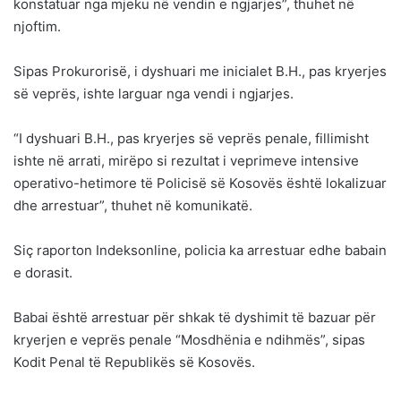
konstatuar nga mjeku në vendin e ngjarjes”, thuhet në
njoftim.
Sipas Prokurorisë, i dyshuari me inicialet B.H., pas kryerjes
së veprës, ishte larguar nga vendi i ngjarjes.
“I dyshuari B.H., pas kryerjes së veprës penale, fillimisht
ishte në arrati, mirëpo si rezultat i veprimeve intensive
operativo-hetimore të Policisë së Kosovës është lokalizuar
dhe arrestuar”, thuhet në komunikatë.
Siç raporton Indeksonline, policia ka arrestuar edhe babain
e dorasit.
Babai është arrestuar për shkak të dyshimit të bazuar për
kryerjen e veprës penale “Mosdhënia e ndihmës”, sipas
Kodit Penal të Republikës së Kosovës.