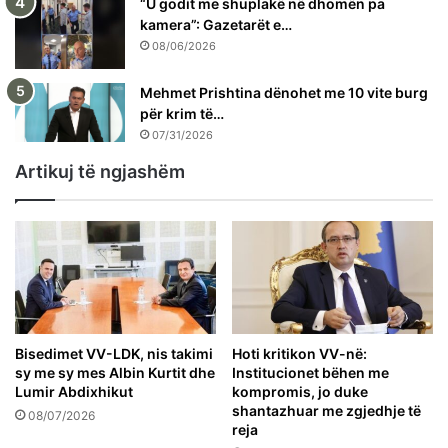
“U godit me shuplakë në dhomën pa
kamera”: Gazetarët e…
08/06/2026
Mehmet Prishtina dënohet me 10 vite burg
për krim të…
07/31/2026
Artikuj të ngjashëm
Bisedimet VV-LDK, nis takimi
Hoti kritikon VV-në:
sy me sy mes Albin Kurtit dhe
Institucionet bëhen me
Lumir Abdixhikut
kompromis, jo duke
shantazhuar me zgjedhje të
08/07/2026
reja