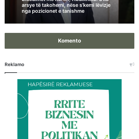
arsye të takohemi, nëse s’kemi lëvizje
nga pozicionet e tanishme
Komento
Reklamo