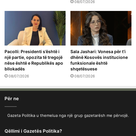
08/07/2026
Pacolli: Presidenti s’është i
Sala Jashari: Vonesa për t’i
një partie, opozita të tregojë
dhënë Kosovës institucione
nëse është e Republikës apo
funksionale është
bllokadës
shqetësuese
08/07/2026
08/07/2026
Për ne
Gazeta Politika u themelua nga një grup gazetarësh me përvojë.
Qëllimi i Gazetës Politika?