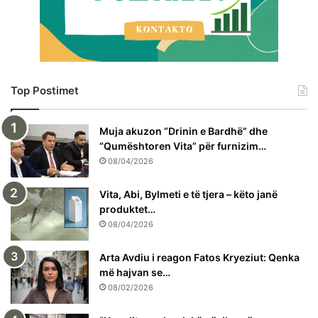
Top Postimet
Muja akuzon “Drinin e Bardhë” dhe
“Qumështoren Vita” për furnizim…
08/04/2026
Vita, Abi, Bylmeti e të tjera – këto janë
produktet…
08/04/2026
Arta Avdiu i reagon Fatos Kryeziut: Qenka
më hajvan se…
08/02/2026