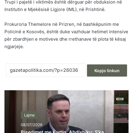
Trupi i pajetë i viktimës është dërguar për obduksion në
Institutin e Mjekësisë Ligjore (IML), në Prishtinë.
Prokuroria Themelore në Prizren, në bashkëpunim me
Policinë e Kosovës, është duke vazhduar hetimet intensive
për zbardhjen e motiveve dhe rrethanave të plota të kësaj
ngjarjeje.
Kopjo linkun
Lajme
08/07/2026
Bisedimet me Kurtin, Abdixhiku: S’ka