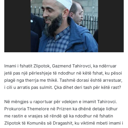
Imami i fshatit Zlipotok, Gazmend Tahirovci, ka ndërruar
jetë pas një përleshjeje të ndodhur në këtë fshat, ku pësoi
plagë nga therrja me thikë. Tashmë dorasi është arrestuar,
i cili u arratis pas sulmit. Çka dihet deri tash për këtë rast?
Në mëngjes u raportuar për vdekjen e imamit Tahirovci.
Prokuroria Themelore në Prizren ka dhënë detaje lidhur
me rastin e vrasjes së rëndë që ka ndodhur në fshatin
Zlipotok të Komunës së Dragashit, ku viktimë mbeti imami i