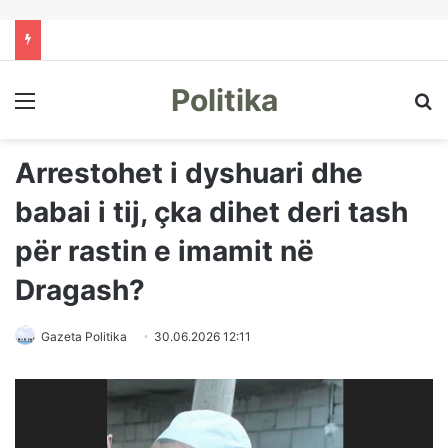
Politika
Menu
Kë
Arrestohet i dyshuari dhe
babai i tij, çka dihet deri tash
për rastin e imamit në
Dragash?
Gazeta Politika
30.06.2026 12:11