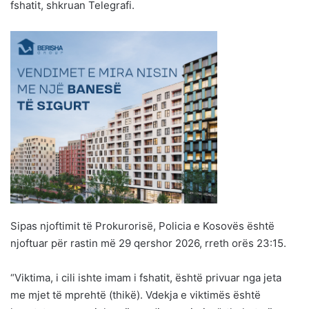
fshatit, shkruan Telegrafi.
Sipas njoftimit të Prokurorisë, Policia e Kosovës është
njoftuar për rastin më 29 qershor 2026, rreth orës 23:15.
“Viktima, i cili ishte imam i fshatit, është privuar nga jeta
me mjet të mprehtë (thikë). Vdekja e viktimës është