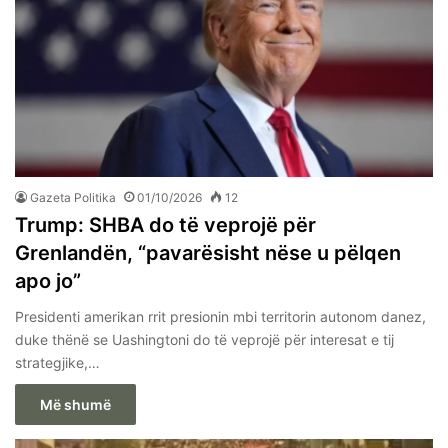
Gazeta Politika
01/10/2026
12
Trump: SHBA do të veprojë për
Grenlandën, “pavarësisht nëse u pëlqen
apo jo”
Presidenti amerikan rrit presionin mbi territorin autonom danez,
duke thënë se Uashingtoni do të veprojë për interesat e tij
strategjike,…
Më shumë