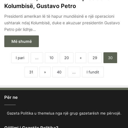
Kolumbisë, Gustavo Petro
Presidenti amerikan lë të hapur mundësinë e një operacioni
ushtarak ndaj Kolumbisë, duke e akuzuar presidentin Gustavo
Petro për lidhje…
Më shumë
I pari
...
10
20
«
29
30
31
»
40
...
I fundit
Për ne
Gazeta Politika u themelua nga një grup gazetarësh me përvojë.
Qëllimi i Gazetës Politika?