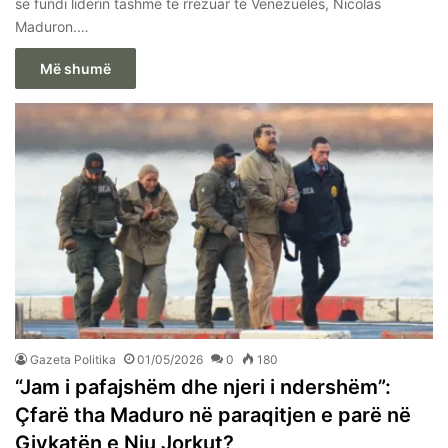
së fundi liderin tashmë të rrëzuar të Venezuelës, Nicolas
Maduron.…
Më shumë
Gazeta Politika
01/05/2026
0
180
“Jam i pafajshëm dhe njeri i ndershëm”:
Çfarë tha Maduro në paraqitjen e parë në
Gjykatën e Nju Jorkut?