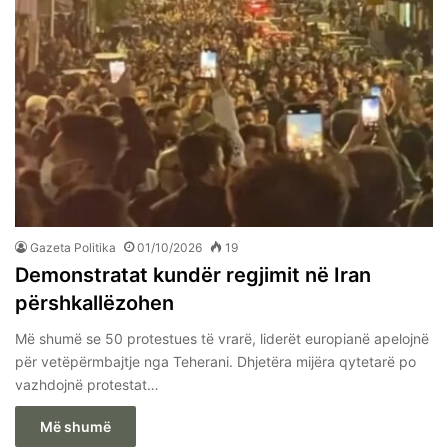
Gazeta Politika
01/10/2026
19
Demonstratat kundër regjimit në Iran
përshkallëzohen
Më shumë se 50 protestues të vrarë, liderët europianë apelojnë
për vetëpërmbajtje nga Teherani. Dhjetëra mijëra qytetarë po
vazhdojnë protestat…
Më shumë