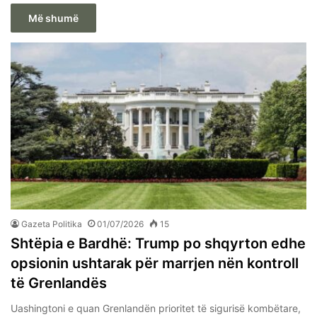
Më shumë
Gazeta Politika
01/07/2026
15
Shtëpia e Bardhë: Trump po shqyrton edhe
opsionin ushtarak për marrjen nën kontroll
të Grenlandës
Uashingtoni e quan Grenlandën prioritet të sigurisë kombëtare,