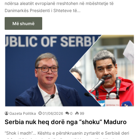
ndërsa aleatët evropianë rreshtohen në mbështetje të
Danimarkës Presidenti i Shteteve të…
Më shumë
Gazeta Politika
01/06/2026
0
99
Serbia nuk heq dorë nga “shoku” Maduro
“Shok i madh”… Kështu e përshkruanin zyrtarët e Serbisë deri