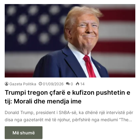
Gazeta Politika
01/09/2026
0
14
Trumpi tregon çfarë e kufizon pushtetin e
tij: Morali dhe mendja ime
Donald Trump, president i ShBA-së, ka dhënë një intervistë për
disa nga gazetarët më të njohur, përfshirë nga mediumi “The…
Më shumë