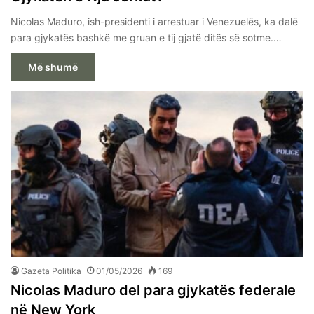
Nicolas Maduro, ish-presidenti i arrestuar i Venezuelës, ka dalë
para gjykatës bashkë me gruan e tij gjatë ditës së sotme.…
Më shumë
Gazeta Politika
01/05/2026
169
Nicolas Maduro del para gjykatës federale
në New York