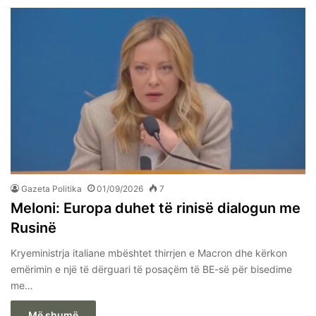
Gazeta Politika
01/09/2026
7
Meloni: Europa duhet të rinisë dialogun me
Rusinë
Kryeministrja italiane mbështet thirrjen e Macron dhe kërkon
emërimin e një të dërguari të posaçëm të BE-së për bisedime
me…
Më shumë