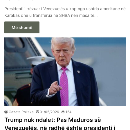
Presidenti i rrëzuar i Venezuelës u kap nga ushtria amerikane në
Karakas dhe u transferua në SHBA nën masa të…
Më shumë
Gazeta Politika
01/05/2026
154
Trump nuk ndalet: Pas Maduros së
Venezuelës, në radhë është presidenti i