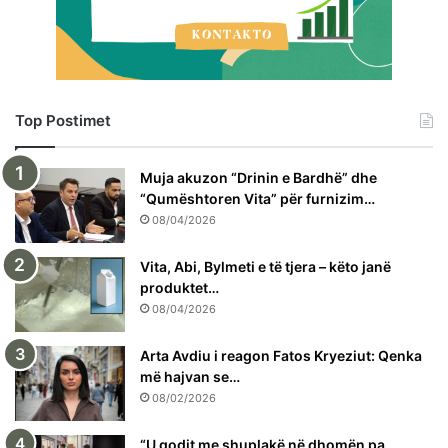
Top Postimet
Muja akuzon “Drinin e Bardhë” dhe
“Qumështoren Vita” për furnizim…
08/04/2026
Vita, Abi, Bylmeti e të tjera – këto janë
produktet…
08/04/2026
Arta Avdiu i reagon Fatos Kryeziut: Qenka
më hajvan se…
08/02/2026
“U godit me shuplakë në dhomën pa