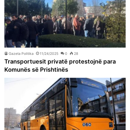
Gazeta Politika
11/24/2025
0
28
Transportuesit privatë protestojnë para
Komunës së Prishtinës