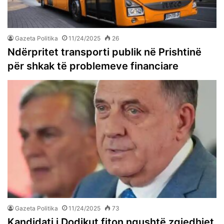
Gazeta Politika
11/24/2025
26
Ndërpritet transporti publik në Prishtinë
për shkak të problemeve financiare
Gazeta Politika
11/24/2025
73
Kandidati i Dodikut fiton ngushtë zgjedhjet