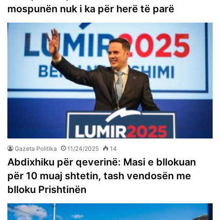
mospunën nuk i ka për herë të parë
Gazeta Politika
11/24/2025
14
Abdixhiku për qeverinë: Masi e bllokuan
për 10 muaj shtetin, tash vendosën me
blloku Prishtinën