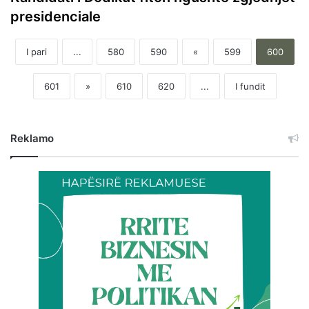
presidenciale
I pari
...
580
590
«
599
600
601
»
610
620
...
I fundit
Reklamo