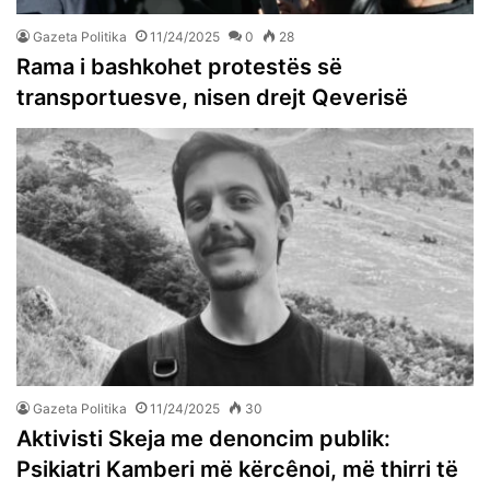
Gazeta Politika
11/24/2025
0
28
Rama i bashkohet protestës së
transportuesve, nisen drejt Qeverisë
Gazeta Politika
11/24/2025
30
Aktivisti Skeja me denoncim publik:
Psikiatri Kamberi më kërcênoi, më thirri të