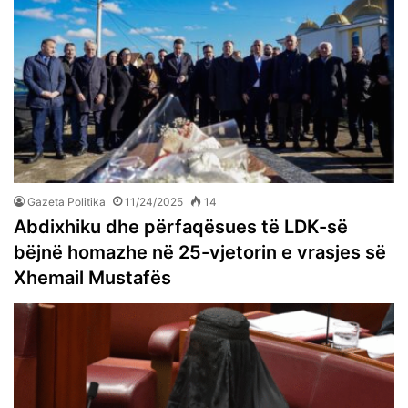
Gazeta Politika
11/24/2025
14
Abdixhiku dhe përfaqësues të LDK-së
bëjnë homazhe në 25-vjetorin e vrasjes së
Xhemail Mustafës