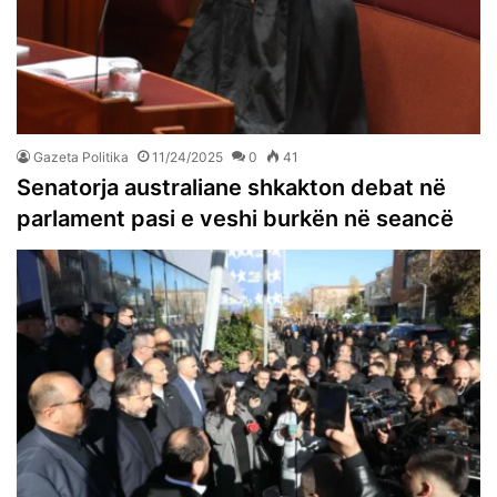
Gazeta Politika
11/24/2025
0
41
Senatorja australiane shkakton debat në
parlament pasi e veshi burkën në seancë