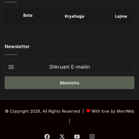
Bota
Kryefaqja
Lajme
Newsletter
Shkruani
E-
mailin
© Copyright 2026, All Rights Reserved |
With love by MerrWeb
|
Facebook
X
YouTube
Instagram