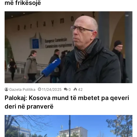
më frikësojë
Gazeta Politika
11/24/2025
0
42
Palokaj: Kosova mund të mbetet pa qeveri
deri në pranverë