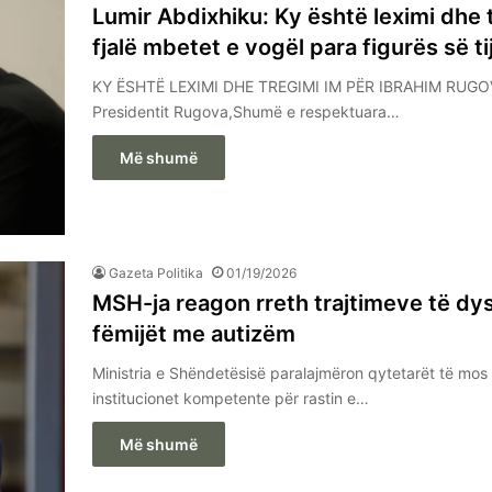
Lumir Abdixhiku: Ky është leximi dhe
fjalë mbetet e vogël para figurës së ti
KY ËSHTË LEXIMI DHE TREGIMI IM PËR IBRAHIM RUGOVËN
Presidentit Rugova,Shumë e respektuara…
Më shumë
Gazeta Politika
01/19/2026
MSH-ja reagon rreth trajtimeve të dys
fëmijët me autizëm
Ministria e Shëndetësisë paralajmëron qytetarët të mos
institucionet kompetente për rastin e…
Më shumë