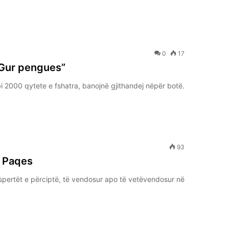
0
17
 “Gur pengues”
 2000 qytete e fshatra, banojnë gjithandej nëpër botë.
93
e Paqes
pertët e përciptë, të vendosur apo të vetëvendosur në