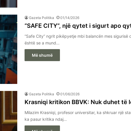
Gazeta Politika
01/14/2026
“SAFE CITY”, një qytet i sigurt apo qyt
“Safe City” ngrit pikëpyetje mbi balancën mes sigurisë 
është se a mund…
Më shumë
Gazeta Politika
01/06/2026
Krasniqi kritikon BBVK: Nuk duhet të l
Milazim Krasniqi, profesor universitar, ka shkruar një s
ka pasur kritika ndaj…