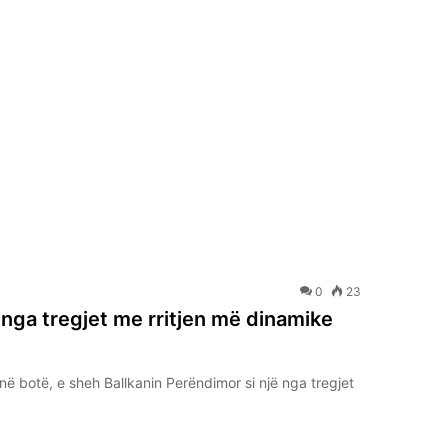
0
23
 nga tregjet me rritjen më dinamike
ë botë, e sheh Ballkanin Perëndimor si një nga tregjet