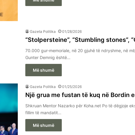
Gazeta Politika
01/28/2026
“Stolpersteine”, “Stumbling stones”,
70.000 gur-memoriale, në 20 gjuhë të ndryshme, në mbi
Gunter Demnig është…
Më shumë
Gazeta Politika
01/25/2026
Një grua me fustan të kuq në Bordin 
Shkruan Mentor Nazarko për Koha.net Po të dëgjoje eks
fillim të mandatit…
Më shumë