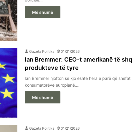
Më shumë
Gazeta Politika
01/21/2026
Ian Bremmer: CEO-t amerikanë të shq
produkteve të tyre
Ian Bremmer njofton se kjo është hera e parë që shefat
konsumatorëve europianë.…
Më shumë
Gazeta Politika
01/21/2026