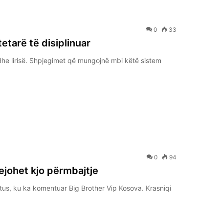
0
33
etarë të disiplinuar
dhe lirisë. Shpjegimet që mungojnë mbi këtë sistem
0
94
ejohet kjo përmbajtje
tatus, ku ka komentuar Big Brother Vip Kosova. Krasniqi