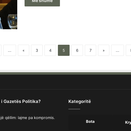
Më shumë
...
«
3
4
5
6
7
»
...
 i Gazetës Politika?
Kategoritë
jë qëllim: lajme pa kompromis.
Bota
Kr