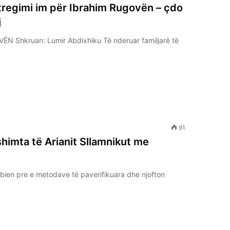
 tregimi im për Ibrahim Rugovën – çdo
j
 Shkruan: Lumir Abdixhiku Të nderuar familjarë të
91
himta të Arianit Sllamnikut me
 bien pre e metodave të paverifikuara dhe njofton