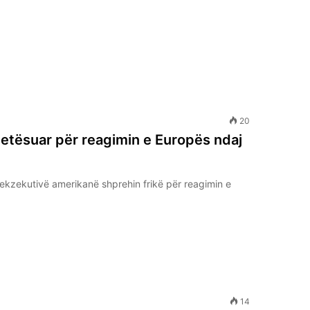
20
etësuar për reagimin e Europës ndaj
 ekzekutivë amerikanë shprehin frikë për reagimin e
14