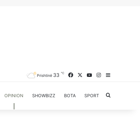
℃
33
Facebook
X
YouTube
Instagram
Sidebar
Prishtinë
Kërkoni për..
OPINION
SHOWBIZZ
BOTA
SPORT