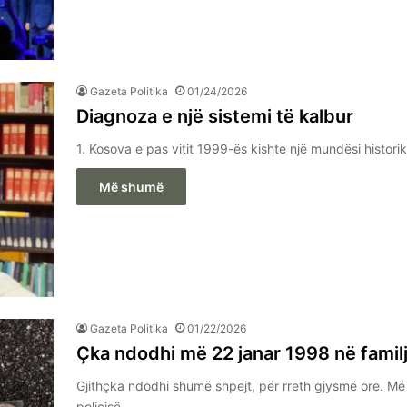
Gazeta Politika
01/24/2026
Diagnoza e një sistemi të kalbur
1. Kosova e pas vitit 1999-ës kishte një mundësi historik
Më shumë
Gazeta Politika
01/22/2026
Çka ndodhi më 22 janar 1998 në famil
Gjithçka ndodhi shumë shpejt, për rreth gjysmë ore. Më 2
policisë…