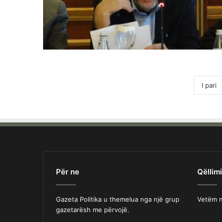
I pari
Për ne
Qëllimi
Gazeta Politika u themelua nga një grup
Vetëm n
gazetarësh me përvojë.