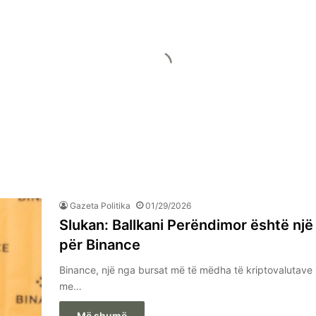
Gazeta Politika
01/29/2026
Slukan: Ballkani Perëndimor është një
për Binance
Binance, një nga bursat më të mëdha të kriptovalutave n
me…
Më shumë