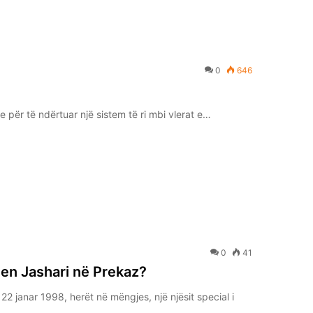
0
646
e për të ndërtuar një sistem të ri mbi vlerat e…
0
41
jen Jashari në Prekaz?
2 janar 1998, herët në mëngjes, një njësit special i