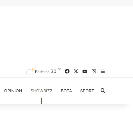
℃
30
Facebook
X
YouTube
Instagram
Sidebar
Prishtinë
Kërkoni për..
OPINION
SHOWBIZZ
BOTA
SPORT