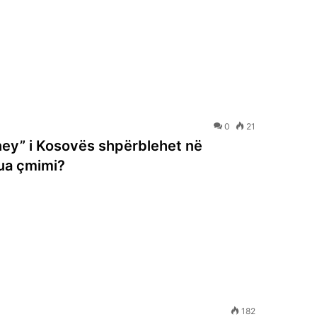
0
21
ney” i Kosovës shpërblehet në
kua çmimi?
182