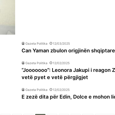
Gazeta Politika
12/03/2025
Can Yaman zbulon origjinën shqiptare: 
Gazeta Politika
12/02/2025
“Jooooooo”: Leonora Jakupi i reagon Z
vetë pyet e vetë përgjigjet
Gazeta Politika
12/02/2025
E zezë dita për Edin, Dolce e mohon l