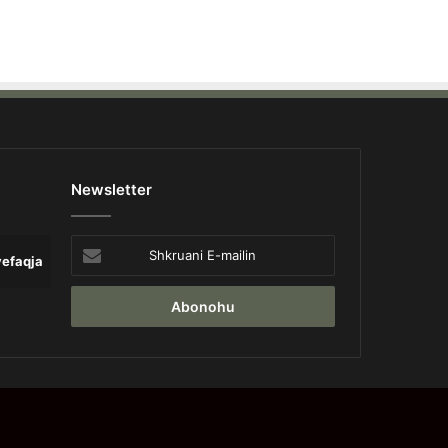
Newsletter
Shkruani
yefaqja
Lajme
Opinion
Pa 
E-
mailin