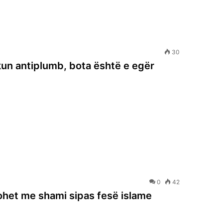
30
kun antiplumb, bota është e egër
0
42
ohet me shami sipas fesë islame