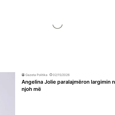
Gazeta Politika
02/15/2026
Angelina Jolie paralajmëron largimin 
njoh më