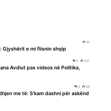
52
Gjyshërit e mi flisnin shqip
0
357
ana Avdiut pas videos në Politika,
0
38
idhjen me të: S’kam dashni për askënd