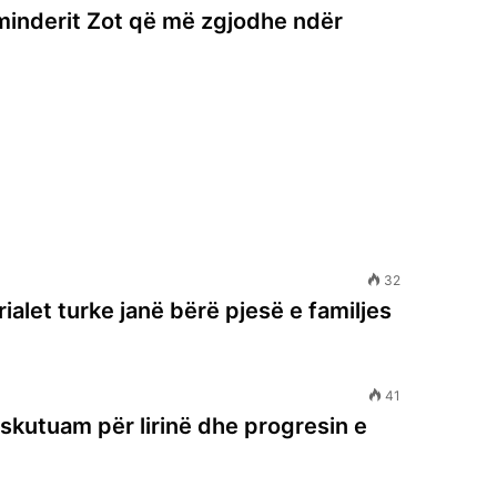
eminderit Zot që më zgjodhe ndër
32
ialet turke janë bërë pjesë e familjes
41
iskutuam për lirinë dhe progresin e