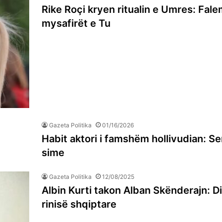
Rike Roçi kryen ritualin e Umres: Fal
mysafirët e Tu
Gazeta Politika
01/16/2026
Habit aktori i famshëm hollivudian: Ser
sime
Gazeta Politika
12/08/2025
Albin Kurti takon Alban Skënderajn: D
rinisë shqiptare