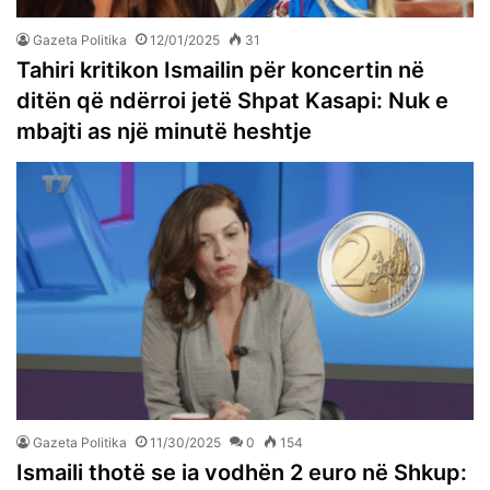
Gazeta Politika
12/01/2025
31
Tahiri kritikon Ismailin për koncertin në
ditën që ndërroi jetë Shpat Kasapi: Nuk e
mbajti as një minutë heshtje
Gazeta Politika
11/30/2025
0
154
Ismaili thotë se ia vodhën 2 euro në Shkup: