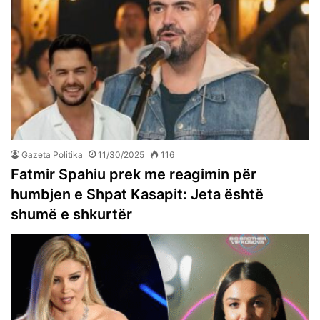
Gazeta Politika
11/30/2025
116
Fatmir Spahiu prek me reagimin për
humbjen e Shpat Kasapit: Jeta është
shumë e shkurtër