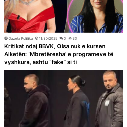
Gazeta Politika
11/30/2025
0
30
Kritikat ndaj BBVK, Olsa nuk e kursen
Alketën: ‘Mbretëresha’ e programeve të
vyshkura, ashtu “fake” si ti