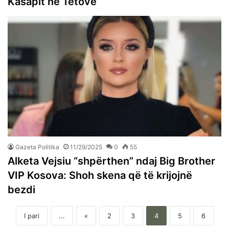
Kasapit në Tetovë
Gazeta Politika
11/29/2025
0
55
Alketa Vejsiu “shpërthen” ndaj Big Brother
VIP Kosova: Shoh skena që të krijojnë
bezdi
I pari
...
«
2
3
4
5
6