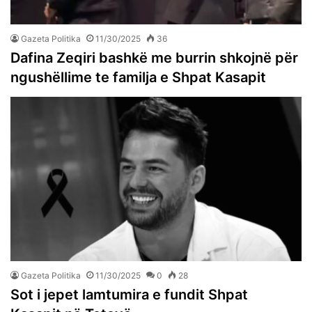
Gazeta Politika
11/30/2025
36
Dafina Zeqiri bashkë me burrin shkojnë për
ngushëllime te familja e Shpat Kasapit
Gazeta Politika
11/30/2025
0
28
Sot i jepet lamtumira e fundit Shpat