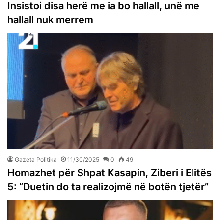
Insistoi disa herë me ia bo hallall, unë me
hallall nuk merrem
Gazeta Politika
11/30/2025
0
49
Homazhet për Shpat Kasapin, Ziberi i Elitës
5: “Duetin do ta realizojmë në botën tjetër”