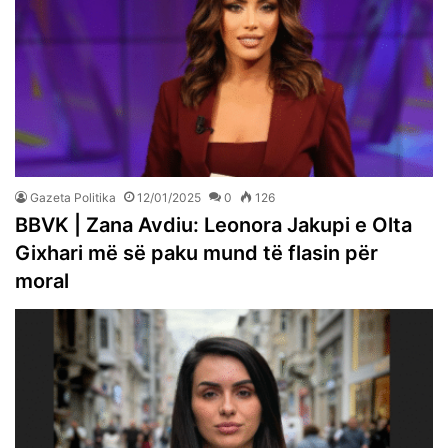
Gazeta Politika
12/01/2025
0
126
BBVK | Zana Avdiu: Leonora Jakupi e Olta
Gixhari më së paku mund të flasin për
moral