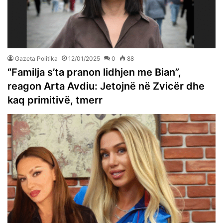
Gazeta Politika
12/01/2025
0
88
“Familja s’ta pranon lidhjen me Bian”,
reagon Arta Avdiu: Jetojnë në Zvicër dhe
kaq primitivë, tmerr