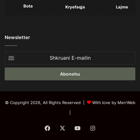
Bota
Kryefaqja
Lajme
Newsletter
Shkruani
E-
mailin
© Copyright 2026, All Rights Reserved |
With love by MerrWeb
|
Facebook
X
YouTube
Instagram