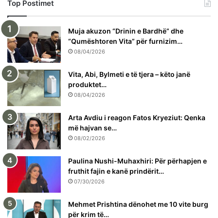
Top Postimet
Muja akuzon “Drinin e Bardhë” dhe
“Qumështoren Vita” për furnizim…
08/04/2026
Vita, Abi, Bylmeti e të tjera – këto janë
produktet…
08/04/2026
Arta Avdiu i reagon Fatos Kryeziut: Qenka
më hajvan se…
08/02/2026
Paulina Nushi-Muhaxhiri: Për përhapjen e
fruthit fajin e kanë prindërit…
07/30/2026
Mehmet Prishtina dënohet me 10 vite burg
për krim të…