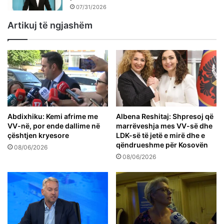
07/31/2026
Artikuj të ngjashëm
Abdixhiku: Kemi afrime me
Albena Reshitaj: Shpresoj që
VV-në, por ende dallime në
marrëveshja mes VV-së dhe
çështjen kryesore
LDK-së të jetë e mirë dhe e
qëndrueshme për Kosovën
08/06/2026
08/06/2026