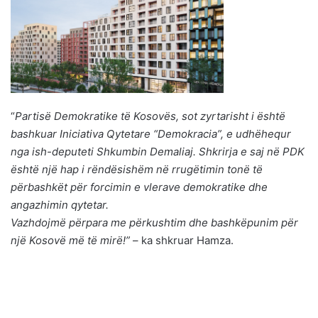
“
Partisë Demokratike të Kosovës, sot zyrtarisht i është
bashkuar Iniciativa Qytetare “Demokracia”, e udhëhequr
nga ish-deputeti Shkumbin Demaliaj. Shkrirja e saj në PDK
është një hap i rëndësishëm në rrugëtimin tonë të
përbashkët për forcimin e vlerave demokratike dhe
angazhimin qytetar.
Vazhdojmë përpara me përkushtim dhe bashkëpunim për
një Kosovë më të mirë!”
– ka shkruar Hamza.