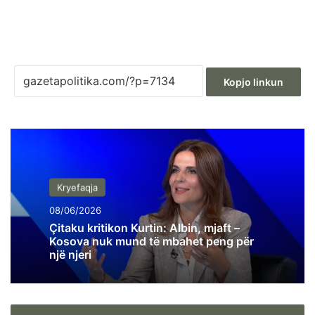
Kopjo linkun
Kryefaqja
08/06/2026
Çitaku kritikon Kurtin: Albin, mjaft –
Kosova nuk mund të mbahet peng për
një njeri