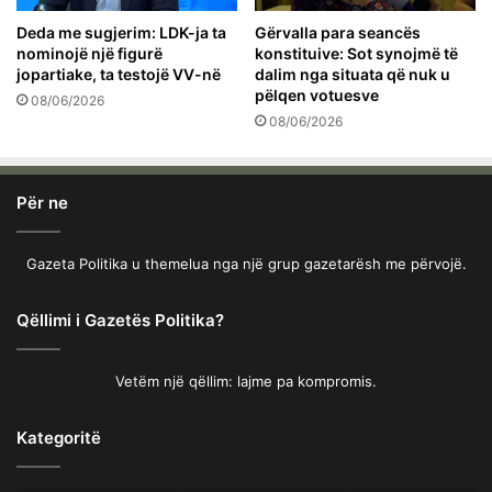
Deda me sugjerim: LDK-ja ta
Gërvalla para seancës
nominojë një figurë
konstituive: Sot synojmë të
jopartiake, ta testojë VV-në
dalim nga situata që nuk u
pëlqen votuesve
08/06/2026
08/06/2026
Për ne
Gazeta Politika u themelua nga një grup gazetarësh me përvojë.
Qëllimi i Gazetës Politika?
Vetëm një qëllim: lajme pa kompromis.
Kategoritë