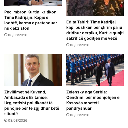
Peci mbron Kurtin, kritikon
Time Kadrijajn: Kopje e
Edita Tahiri: Time Kadrijaj
lodhtë, karma e pretenduar
kapi pushkën për çlirim pa iu
nuk ekziston
dridhur qerpiku, Kurti e quajti
08/08/2026
sakrificë goditjen me vezë
08/08/2026
Zhvillimet në Kuvend,
Zelensky nga Serbia:
Ambasada e Britanisë:
Qëndrimi për mosnjohjen e
Urgjentisht politikanët të
Kosovës mbetet i
punojnë për të zgjidhur këtë
pandryshuar
situatë
08/08/2026
08/08/2026