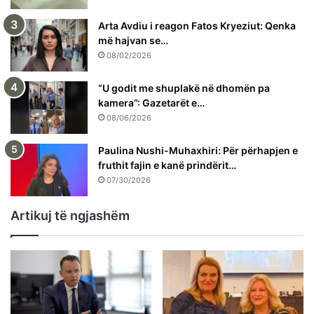
Arta Avdiu i reagon Fatos Kryeziut: Qenka
më hajvan se…
08/02/2026
“U godit me shuplakë në dhomën pa
kamera”: Gazetarët e…
08/06/2026
Paulina Nushi-Muhaxhiri: Për përhapjen e
fruthit fajin e kanë prindërit…
07/30/2026
Artikuj të ngjashëm