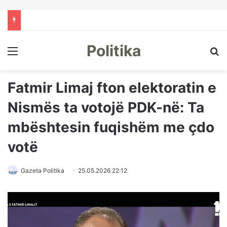
Politika
Menu
Kë
Fatmir Limaj fton elektoratin e
Nismës ta votojë PDK-në: Ta
mbështesin fuqishëm me çdo
votë
Gazeta Politika
25.05.2026 22:12