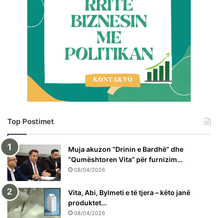
Top Postimet
Muja akuzon “Drinin e Bardhë” dhe
“Qumështoren Vita” për furnizim…
08/04/2026
Vita, Abi, Bylmeti e të tjera – këto janë
produktet…
08/04/2026